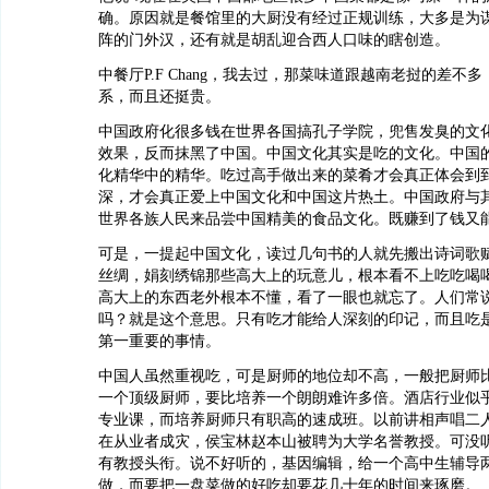
确。原因就是餐馆里的大厨没有经过正规训练，大多是为
阵的门外汉，还有就是胡乱迎合西人口味的瞎创造。
中餐厅P.F Chang，我去过，那菜味道跟越南老挝的差不
系，而且还挺贵。
中国政府化很多钱在世界各国搞孔子学院，兜售发臭的文
效果，反而抹黑了中国。中国文化其实是吃的文化。中国
化精华中的精华。吃过高手做出来的菜肴才会真正体会到
深，才会真正爱上中国文化和中国这片热土。中国政府与
世界各族人民来品尝中国精美的食品文化。既赚到了钱又
可是，一提起中国文化，读过几句书的人就先搬出诗词歌
丝绸，娟刻绣锦那些高大上的玩意儿，根本看不上吃吃喝
高大上的东西老外根本不懂，看了一眼也就忘了。人们常
吗？就是这个意思。只有吃才能给人深刻的印记，而且吃
第一重要的事情。
中国人虽然重视吃，可是厨师的地位却不高，一般把厨师
一个顶级厨师，要比培养一个朗朗难许多倍。酒店行业似
专业课，而培养厨师只有职高的速成班。以前讲相声唱二
在从业者成灾，侯宝林赵本山被聘为大学名誉教授。可没
有教授头衔。说不好听的，基因编辑，给一个高中生辅导
做，而要把一盘菜做的好吃却要花几十年的时间来琢磨。