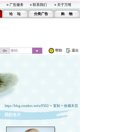
广告服务
联系我们
关于万维
论 坛
分类广告
购 物
帮助
退出
https://blog.creaders.net/u/9502/
>
复制
>
收藏本页
我的名片