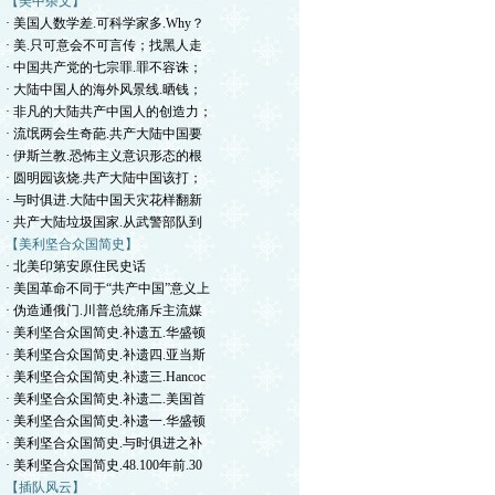
【美中杂文】
· 美国人数学差.可科学家多.Why？
· 美.只可意会不可言传；找黑人走
· 中国共产党的七宗罪.罪不容诛；
· 大陆中国人的海外风景线.晒钱；
· 非凡的大陆共产中国人的创造力；
· 流氓两会生奇葩.共产大陆中国要
· 伊斯兰教.恐怖主义意识形态的根
· 圆明园该烧.共产大陆中国该打；
· 与时俱进.大陆中国天灾花样翻新
· 共产大陆垃圾国家.从武警部队到
【美利坚合众国简史】
· 北美印第安原住民史话
· 美国革命不同于“共产中国”意义上
· 伪造通俄门.川普总统痛斥主流媒
· 美利坚合众国简史.补遗五.华盛顿
· 美利坚合众国简史.补遗四.亚当斯
· 美利坚合众国简史.补遗三.Hancoc
· 美利坚合众国简史.补遗二.美国首
· 美利坚合众国简史.补遗一.华盛顿
· 美利坚合众国简史.与时俱进之补
· 美利坚合众国简史.48.100年前.30
【插队风云】