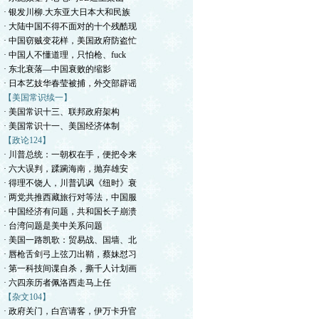
· 银发川柳.大东亚大日本大和民族
· 大陆中国不得不面对的十个残酷现
· 中国窃贼变花样，美国政府防盗忙
· 中国人不懂道理，只怕枪、fuck
· 东北衰落—中国衰败的缩影
· 日本艺妓华春莹被捕，外交部辟谣
【美国常识续一】
· 美国常识十三、联邦政府架构
· 美国常识十一、美国经济体制
【政论124】
· 川普总统：一朝权在手，便把令来
· 六大误判，蹂躏海南，抛弃雄安
· 得理不饶人，川普讥讽《纽时》衰
· 两党共推西藏旅行对等法，中国服
· 中国经济有问题，共和国长子崩溃
· 台湾问题是美中关系问题
· 美国一路凯歌：贸易战、国墙、北
· 唇枪舌剑弓上弦刀出鞘，蔡妹怼习
· 第一科技间谍自杀，撕千人计划画
· 六四亲历者佩洛西走马上任
【杂文104】
· 政府关门，白宫请客，伊万卡升官