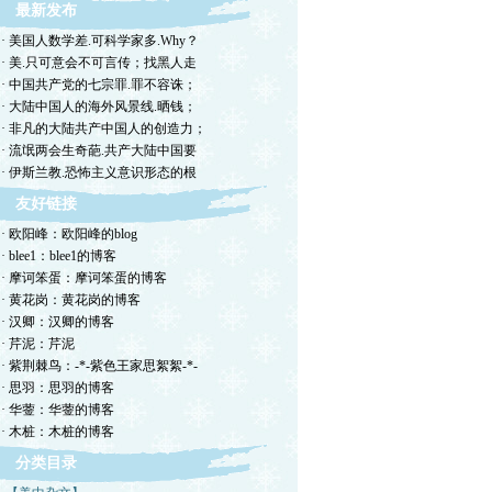
最新发布
· 美国人数学差.可科学家多.Why？
· 美.只可意会不可言传；找黑人走
· 中国共产党的七宗罪.罪不容诛；
· 大陆中国人的海外风景线.晒钱；
· 非凡的大陆共产中国人的创造力；
· 流氓两会生奇葩.共产大陆中国要
· 伊斯兰教.恐怖主义意识形态的根
友好链接
· 欧阳峰：欧阳峰的blog
· blee1：blee1的博客
· 摩诃笨蛋：摩诃笨蛋的博客
· 黄花岗：黄花岗的博客
· 汉卿：汉卿的博客
· 芹泥：芹泥
· 紫荆棘鸟：-*-紫色王家思絮絮-*-
· 思羽：思羽的博客
· 华蓥：华蓥的博客
· 木桩：木桩的博客
分类目录