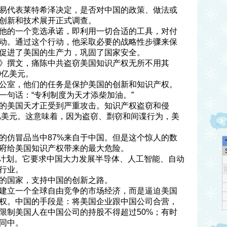
易代表莱特希泽决定，是否对中国的政策、做法或
创新和技术展开正式调查。
他的一个竞选承诺，即利用一切合适的工具，对付
动。通过这个行动，他采取必要的战略性步骤来保
促进了美国的生产力，巩固了国家安全。
》撰文，痛陈中共盗窃美国知识产权无所不用其
0亿美元。
公室，他们的任务是保护美国的创新和知识产权。
一句话：“专利制度为天才添柴加油。”
的美国天才正受到严重攻击。知识产权盗窃和侵
0亿美元。这意味着，因为盗窃、剽窃和间谍行为，美
的仿冒品当中87%来自于中国。但是这个惊人的数
府给美国知识产权带来的最大危险。
5”计划。它要求中国大力发展半导体、人工智能、自动
行业。
的国家，支持中国的创新之路。
建立一个全球自由竞争的市场经济，而是逼迫美国
权。中国的手段是：将美国企业跟中国公司合营，
限制美国人在中国公司的持股不得超过50%；有时
同中。