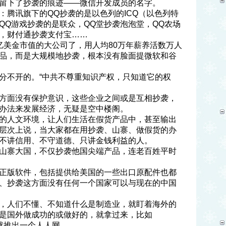
留下了抄袭的痕迹——微信开发成员的名字。
：腾讯旗下的QQ抄袭的是以色列的ICQ（以色列特
QQ游戏抄袭的是联众，QQ堂抄袭泡泡堂，QQ农场
，财付通抄袭支付宝……
亿美金市值的大公司了，用人均80万年薪养活数万人
品，而是大规模地抄袭，根本没有脸面提微软和谷
分不开的。“中共不尊重知识产权，只知道它的权
方面没有保护意识，这些企业之间或是互相抄袭，
办法来发展经济，无疑是空中楼阁。
的人文环境，让人们生活在假货产品中，甚至输出
层次上说，当大家都在用抄袭、山寨、做假货的办
不讲信用、不守道德、只讲金钱利益的人。
山寨大国，不仅抄袭他国尖端产品，连老百姓平时
正版软件，包括提供给美国的一些出口原配件也都
、抄袭这方面没有任何一个国家可以与现在的中国
，人们不懂、不知道什么是制造业，就盯着海外的
是国外做成功的或做好的，就拿过来，比如
上就推出一个人人网。