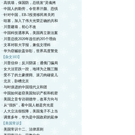
· 高筑墙，保国防，总统发“灵魂拷
· 中国人的勤劳，令世界汗颜、恐惧
· 针对中国，EB-5投资移民将关闭
· 哇塞，加入了伟大光荣正确的共和
· 川普建墙，初心不改
· 中国科技遇寒风，美国再立新法案
· 川普总统2020年连任的205个理由
· 文革对联大字报，兼侃文理科
· 华为窃贼欲盖弥彰，世界高度警觉
【杂文103】
· 川普信仰；反川阴谋；通俄门骗局
· 女大法官跌一跤，地球为之颤三颤
· 受不了的土豪摆阔、滚刀肉碰瓷儿
· 北京，卧槽北京
· 与时俱进的中国现代义和团
· 中国如何盗窃美国知识产权和机密
· 美国之音专访胡德华，改革方向与
· 从“强拆”，看中国人都是穷光蛋
· 人大立法假投降，美国鬼子不上当
· 调查多年，华为是中国政府的延伸
【美国常识】
· 美国常识十二、法律原则