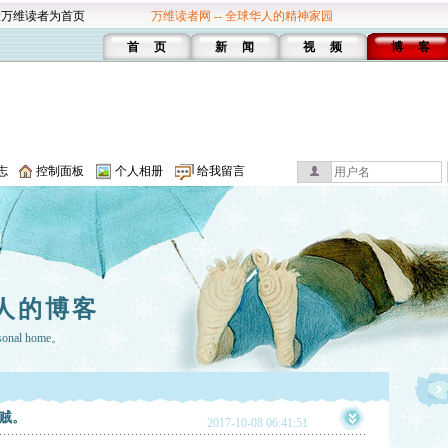
设万维读者为首页
万维读者网 -- 全球华人的精神家园
首 页
新 闻
视 频
博 客
志
控制面板
个人相册
给我留言
人的博客
rsonal home。
贼。
2017-10-08 06:41:51