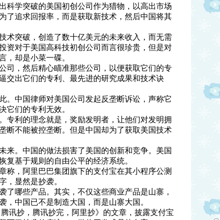
出科学突破的美国初创公司作为猎物，以高出市场
为了追求回报率，而是获取新技术，然后中国将其
技术突破，创造了数十亿美元的未来收入，而无需
投资对于美国高科技初创公司而言很珍贵，但是对
言，却是小菜一碟。
公司，然后精心瞄准那些公司，以便获取它们的专
逼交出它们的专利、最先进的研究成果和技术诀
此。中国律师对美国公司发起反垄断诉讼，声称它
决它们的专利无效。
。专利的理念就是，奖励发明者，让他们对发明拥
垄断不能被控垄断。但是中国却为了获取美国技术
未来。中国的做法损害了美国的创新和竞争。美国
恢复基于规则的自由公平的经济系统。
章称，阿里巴巴集团旗下的支付宝在其小程序公测
字，显然是抄袭。
袭了哪些产品。其实，不仅这些商业产品是山寨，
袭，中国已不是制造大国，而是山寨大国。
袭：腾讯抄，腾讯抄完，阿里抄》的文章，披露支付宝