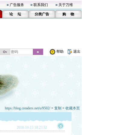
广告服务
联系我们
关于万维
论 坛
分类广告
购 物
帮助
退出
https://blog.creaders.net/u/9502/
>
复制
>
收藏本页
2018-10-13 18:23:32