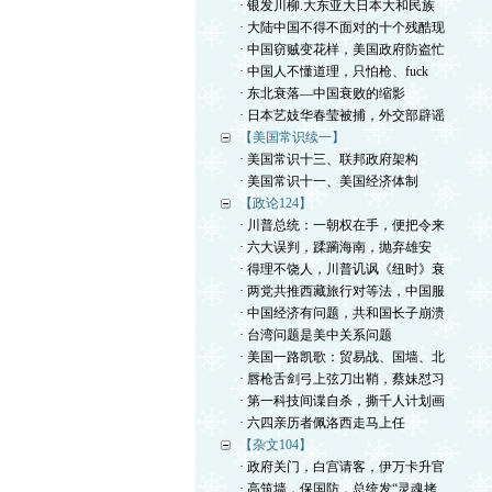
· 银发川柳.大东亚大日本大和民族
· 大陆中国不得不面对的十个残酷现
· 中国窃贼变花样，美国政府防盗忙
· 中国人不懂道理，只怕枪、fuck
· 东北衰落—中国衰败的缩影
· 日本艺妓华春莹被捕，外交部辟谣
【美国常识续一】
· 美国常识十三、联邦政府架构
· 美国常识十一、美国经济体制
【政论124】
· 川普总统：一朝权在手，便把令来
· 六大误判，蹂躏海南，抛弃雄安
· 得理不饶人，川普讥讽《纽时》衰
· 两党共推西藏旅行对等法，中国服
· 中国经济有问题，共和国长子崩溃
· 台湾问题是美中关系问题
· 美国一路凯歌：贸易战、国墙、北
· 唇枪舌剑弓上弦刀出鞘，蔡妹怼习
· 第一科技间谍自杀，撕千人计划画
· 六四亲历者佩洛西走马上任
【杂文104】
· 政府关门，白宫请客，伊万卡升官
· 高筑墙，保国防，总统发“灵魂拷