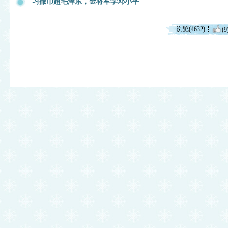
习撒币超毛泽东，金将军学邓小平
浏览(4632)
(9