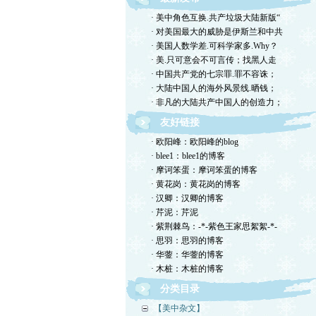
· 美中角色互换.共产垃圾大陆新版“
· 对美国最大的威胁是伊斯兰和中共
· 美国人数学差.可科学家多.Why？
· 美.只可意会不可言传；找黑人走
· 中国共产党的七宗罪.罪不容诛；
· 大陆中国人的海外风景线.晒钱；
· 非凡的大陆共产中国人的创造力；
友好链接
· 欧阳峰：欧阳峰的blog
· blee1：blee1的博客
· 摩诃笨蛋：摩诃笨蛋的博客
· 黄花岗：黄花岗的博客
· 汉卿：汉卿的博客
· 芹泥：芹泥
· 紫荆棘鸟：-*-紫色王家思絮絮-*-
· 思羽：思羽的博客
· 华蓥：华蓥的博客
· 木桩：木桩的博客
分类目录
【美中杂文】