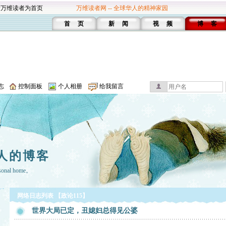
设万维读者为首页
万维读者网 -- 全球华人的精神家园
首 页
新 闻
视 频
博 客
志
控制面板
个人相册
给我留言
人的博客
rsonal home。
网络日志列表 【政论115】
世界大局已定，丑媳妇总得见公婆