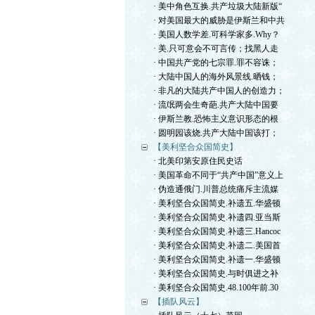
· 美中角色互换.共产垃圾大陆新版“
· 对美国最大的威胁是伊斯兰和中共
· 美国人数学差.可科学家多.Why？
· 美.只可意会不可言传；找黑人走
· 中国共产党的七宗罪.罪不容诛；
· 大陆中国人的海外风景线.晒钱；
· 非凡的大陆共产中国人的创造力；
· 流氓两会生奇葩.共产大陆中国要
· 伊斯兰教.恐怖主义意识形态的根
· 圆明园该烧.共产大陆中国该打；
【美利坚合众国简史】
· 北美印第安原住民史话
· 美国革命不同于“共产中国”意义上
· 伪造通俄门.川普总统痛斥主流媒
· 美利坚合众国简史.补遗五.华盛顿
· 美利坚合众国简史.补遗四.亚当斯
· 美利坚合众国简史.补遗三.Hancoc
· 美利坚合众国简史.补遗二.美国首
· 美利坚合众国简史.补遗一.华盛顿
· 美利坚合众国简史.与时俱进之补
· 美利坚合众国简史.48.100年前.30
【插队风云】