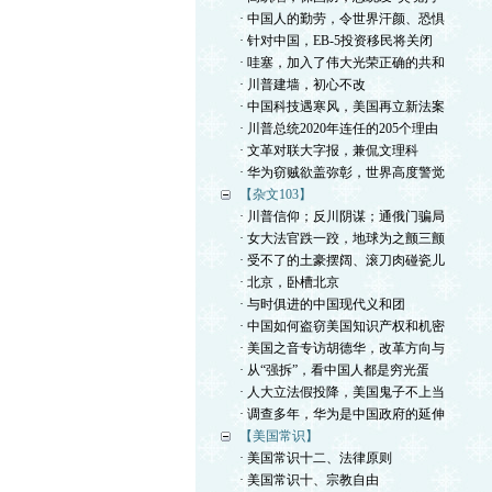
· 中国人的勤劳，令世界汗颜、恐惧
· 针对中国，EB-5投资移民将关闭
· 哇塞，加入了伟大光荣正确的共和
· 川普建墙，初心不改
· 中国科技遇寒风，美国再立新法案
· 川普总统2020年连任的205个理由
· 文革对联大字报，兼侃文理科
· 华为窃贼欲盖弥彰，世界高度警觉
【杂文103】
· 川普信仰；反川阴谋；通俄门骗局
· 女大法官跌一跤，地球为之颤三颤
· 受不了的土豪摆阔、滚刀肉碰瓷儿
· 北京，卧槽北京
· 与时俱进的中国现代义和团
· 中国如何盗窃美国知识产权和机密
· 美国之音专访胡德华，改革方向与
· 从“强拆”，看中国人都是穷光蛋
· 人大立法假投降，美国鬼子不上当
· 调查多年，华为是中国政府的延伸
【美国常识】
· 美国常识十二、法律原则
· 美国常识十、宗教自由