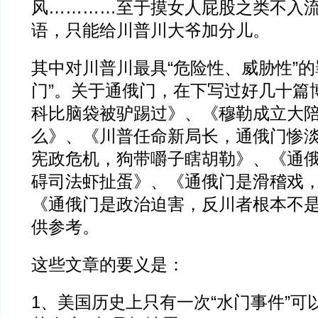
风…………至于摸女人屁股之类不入
语，只能给川普川大爷加分儿。
其中对川普川最具“危险性、威胁性”的
门”。关于通俄门，在下写过好几十篇博
科比脑袋被驴踢过》、《穆勒成立大
么》、《川普任命新局长，通俄门惨
宪政危机，狗带嚼子瞎胡勒》、《通
碍司法虾扯蛋》、《通俄门是滑稽戏，
《通俄门是政治迫害，反川者根本不
供参考。
这些文章的要义是：
1、美国历史上只有一次“水门事件”可以