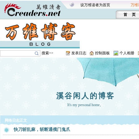
设万维读者为首页
万维
首 页
搜索>>
发表日志
控制面板
个人相册
溪谷闲人的博客
It's my personal home。
网络日志正文
快刀斩乱麻，斩断通俄门鬼爪