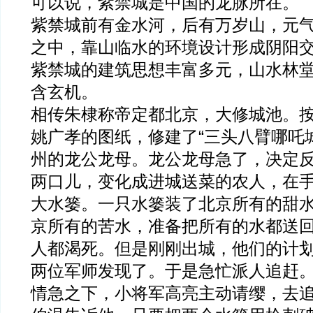
可以说，紫禁城是中国的龙脉所在。
紫禁城前有金水河，后有万岁山，元
之中，靠山临水的环境设计形成阴阳
紫禁城的建筑思想丰富多元，山水林
含玄机。
相传朱棣称帝定都北京，大修城池。
姚广孝的图纸，修建了“三头八臂哪吒
州的龙公龙母。龙公龙母急了，决定
两口儿，变化成进城送菜的农人，在
大水篓。一只水篓装了北京所有的甜
京所有的苦水，准备把所有的水都送
人都渴死。但是刚刚出城，他们的计
两位军师发现了。于是急忙派人追赶
情急之下，小将军高亮主动请缨，去