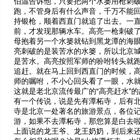
伯温告诉他，只要把两个水篓用枪刺
跑，不管身后有什么声音，千万不能
持银枪，顺着西直门就追了出去。一
前，才发现那辆水车。高亮一枪刺破
母抱着另一个水篓就钻到黑龙潭的海
亮刺破的是装苦水的水篓，所以北京
是苦水。高亮按照军师的吩咐转头就
追赶。就在马上回到西直门的时候，
师的嘱咐，不小心回头看了一眼，水
这就是老北京流传最广的“高亮赶水”
有一个传说，说是先有潭柘寺，后有
寺是北京一处著名的旅游景点，各位
游，如果不去潭柘寺，那您算是白去
上面说的龙王爷、龙王奶奶，到后来