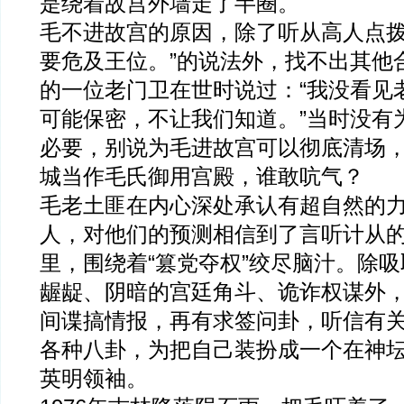
是绕着故宫外墙走了半圈。
毛不进故宫的原因，除了听从高人点拨
要危及王位。”的说法外，找不出其他
的一位老门卫在世时说过：“我没看见
可能保密，不让我们知道。”当时没有
必要，别说为毛进故宫可以彻底清场
城当作毛氏御用宫殿，谁敢吭气？
毛老土匪在内心深处承认有超自然的
人，对他们的预测相信到了言听计从
里，围绕着“篡党夺权”绞尽脑汁。除
龌龊、阴暗的宫廷角斗、诡诈权谋外
间谍搞情报，再有求签问卦，听信有
各种八卦，为把自己装扮成一个在神
英明领袖。