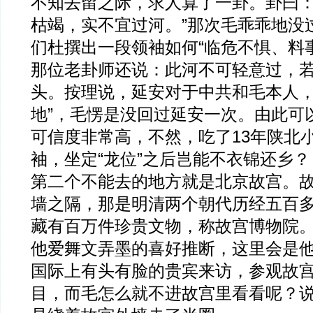
不知去留之际，求人算了一卦。卦曰：
枯竭，实不宜过河。”那次毛乖乖地没
们杜撰出一段领袖如何“临危不惧、料
那位老卦师还说：此河不可轻意过，
头。按理说，延安对于中共和毛本人，
地”，毛愣是没回过延安一次。由此可
可信度非常高，不然，吃了13年陕北
袖，坐定“龙位”之后岂能不衣锦还乡？
第二个不能去的地方就是北京故宫。
墙之隔，那是明清两个朝代历经五百
藏有百万件珍贵文物，称故宫博物院
他爱舞文弄墨的喜好推断，这里会是
国际上有头有脸的贵宾来访，参观故宫
目，而毛怎么就不进故宫里看看呢？