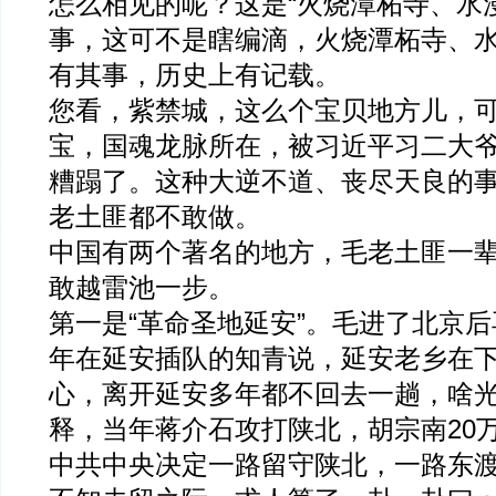
怎么相见的呢？这是“火烧潭柘寺、水
事，这可不是瞎编滴，火烧潭柘寺、
有其事，历史上有记载。
您看，紫禁城，这么个宝贝地方儿，
宝，国魂龙脉所在，被习近平习二大
糟蹋了。这种大逆不道、丧尽天良的
老土匪都不敢做。
中国有两个著名的地方，毛老土匪一
敢越雷池一步。
第一是“革命圣地延安”。毛进了北京
年在延安插队的知青说，延安老乡在
心，离开延安多年都不回去一趟，啥
释，当年蒋介石攻打陕北，胡宗南20
中共中央决定一路留守陕北，一路东