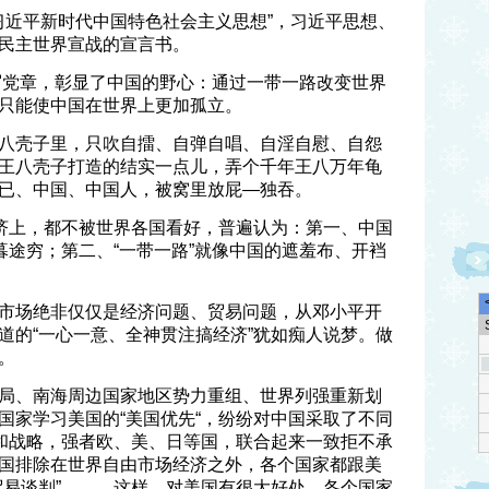
习近平新时代中国特色社会主义思想”，习近平思想、
民主世界宣战的宣言书。
被写党章，彰显了中国的野心：通过一带一路改变世界
只能使中国在世界上更加孤立。
八壳子里，只吹自擂、自弹自唱、自淫自慰、自怨
王八壳子打造的结实一点儿，弄个千年王八万年龟
已、中国、中国人，被窝里放屁—独吞。
经济上，都不被世界各国看好，普遍认为：第一、中国
暮途穷；第二、“一带一路”就像中国的遮羞布、开裆
市场绝非仅仅是经济问题、贸易问题，从邓小平开
道的“一心一意、全神贯注搞经济”犹如痴人说梦。做
。
局、南海周边国家地区势力重组、世界列强重新划
国家学习美国的“美国优先“，纷纷对中国采取了不同
”和战略，强者欧、美、日等国，联合起来一致拒不承
国排除在世界自由市场经济之外，各个国家都跟美
贸易谈判”………这样，对美国有很大好处，各个国家