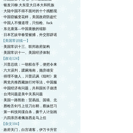
· 银发川柳.大东亚大日本大和民族
· 大陆中国不得不面对的十个残酷现
· 中国窃贼变花样，美国政府防盗忙
· 中国人不懂道理，只怕枪、fuck
· 东北衰落—中国衰败的缩影
· 日本艺妓华春莹被捕，外交部辟谣
【美国常识续一】
· 美国常识十三、联邦政府架构
· 美国常识十一、美国经济体制
【政论124】
· 川普总统：一朝权在手，便把令来
· 六大误判，蹂躏海南，抛弃雄安
· 得理不饶人，川普讥讽《纽时》衰
· 两党共推西藏旅行对等法，中国服
· 中国经济有问题，共和国长子崩溃
· 台湾问题是美中关系问题
· 美国一路凯歌：贸易战、国墙、北
· 唇枪舌剑弓上弦刀出鞘，蔡妹怼习
· 第一科技间谍自杀，撕千人计划画
· 六四亲历者佩洛西走马上任
【杂文104】
· 政府关门，白宫请客，伊万卡升官