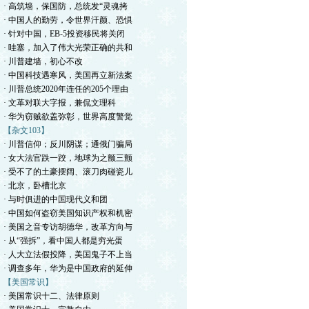
· 高筑墙，保国防，总统发“灵魂拷
· 中国人的勤劳，令世界汗颜、恐惧
· 针对中国，EB-5投资移民将关闭
· 哇塞，加入了伟大光荣正确的共和
· 川普建墙，初心不改
· 中国科技遇寒风，美国再立新法案
· 川普总统2020年连任的205个理由
· 文革对联大字报，兼侃文理科
· 华为窃贼欲盖弥彰，世界高度警觉
【杂文103】
· 川普信仰；反川阴谋；通俄门骗局
· 女大法官跌一跤，地球为之颤三颤
· 受不了的土豪摆阔、滚刀肉碰瓷儿
· 北京，卧槽北京
· 与时俱进的中国现代义和团
· 中国如何盗窃美国知识产权和机密
· 美国之音专访胡德华，改革方向与
· 从“强拆”，看中国人都是穷光蛋
· 人大立法假投降，美国鬼子不上当
· 调查多年，华为是中国政府的延伸
【美国常识】
· 美国常识十二、法律原则