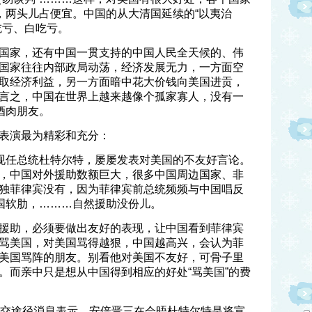
子，两头儿占便宜。中国的从大清国延续的“以夷治
吃亏、白吃亏。
国家，还有中国一贯支持的中国人民全天候的、伟
国家往往内部政局动荡，经济发展无力，一方面空
取经济利益，另一方面暗中花大价钱向美国进贡，
言之，中国在世界上越来越像个孤家寡人，没有一
酒肉朋友。
表演最为精彩和充分：
，现任总统杜特尔特，屡屡发表对美国的不友好言论。
，中国对外援助数额巨大，很多中国周边国家、非
独菲律宾没有，因为菲律宾前总统频频与中国唱反
中国软肋，………自然援助没份儿。
援助，必须要做出友好的表现，让中国看到菲律宾
骂美国，对美国骂得越狠，中国越高兴，会认为菲
美国骂阵的朋友。别看他对美国不友好，可骨子里
。而亲中只是想从中国得到相应的好处“骂美国”的费
外交途径消息表示，安倍晋三在会晤杜特尔特是将宣