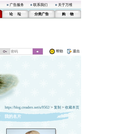
广告服务
联系我们
关于万维
论 坛
分类广告
购 物
帮助
退出
https://blog.creaders.net/u/9502/
>
复制
>
收藏本页
我的名片