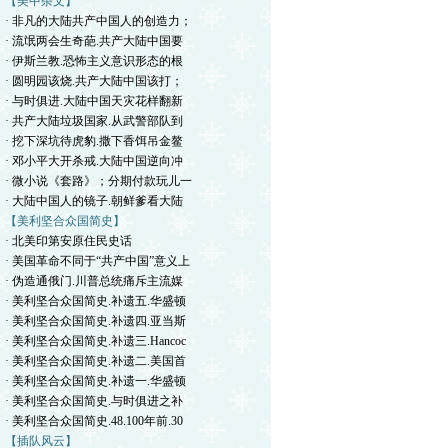
【美中杂文】
· 非凡的大陆共产中国人的创造力；
· 流氓两会生奇葩.共产大陆中国要
· 伊斯兰教.恐怖主义意识形态的根
· 圆明园该烧.共产大陆中国该打；
· 与时俱进.大陆中国天灾花样翻新
· 共产大陆垃圾国家.从武警部队到
· 挖下深坑待虎豹.撒下香饵吊金鳌
· 邓小平大开杀戒.大陆中国逆向冲
· 微小说《套路》；分期付款玩儿一
· 大陆中国人的镜子.朝鲜爹看大陆
【美利坚合众国简史】
· 北美印第安原住民史话
· 美国革命不同于“共产中国”意义上
· 伪造通俄门.川普总统痛斥主流媒
· 美利坚合众国简史.补遗五.华盛顿
· 美利坚合众国简史.补遗四.亚当斯
· 美利坚合众国简史.补遗三.Hancoc
· 美利坚合众国简史.补遗二.美国首
· 美利坚合众国简史.补遗一.华盛顿
· 美利坚合众国简史.与时俱进之补
· 美利坚合众国简史.48.100年前.30
【插队风云】