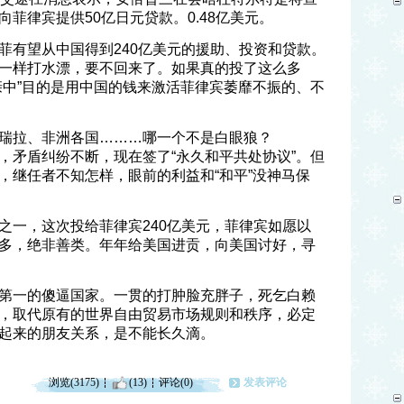
菲律宾提供50亿日元贷款。0.48亿美元。
菲有望从中国得到240亿美元的援助、投资和贷款。
一样打水漂，要不回来了。如果真的投了这么多
亲中”目的是用中国的钱来激活菲律宾萎靡不振的、不
瑞拉、非洲各国………哪一个不是白眼狼？
，矛盾纠纷不断，现在签了“永久和平共处协议”。但
，继任者不知怎样，眼前的利益和“和平”没神马保
之一，这次投给菲律宾240亿美元，菲律宾如愿以
多，绝非善类。年年给美国进贡，向美国讨好，寻
第一的傻逼国家。一贯的打肿脸充胖子，死乞白赖
，取代原有的世界自由贸易市场规则和秩序，必定
起来的朋友关系，是不能长久滴。
浏览(3175)
(13)
评论(0)
发表评论