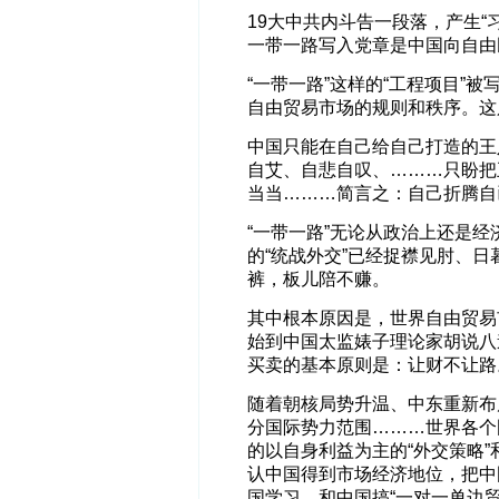
19大中共内斗告一段落，产生“
一带一路写入党章是中国向自由
“一带一路”这样的“工程项目”
自由贸易市场的规则和秩序。这
中国只能在自己给自己打造的王
自艾、自悲自叹、………只盼把
当当………简言之：自己折腾自
“一带一路”无论从政治上还是
的“统战外交”已经捉襟见肘、日
裤，板儿陪不赚。
其中根本原因是，世界自由贸易
始到中国太监婊子理论家胡说八
买卖的基本原则是：让财不让路
随着朝核局势升温、中东重新布
分国际势力范围………世界各个
的以自身利益为主的“外交策略
认中国得到市场经济地位，把中
国学习，和中国搞“一对一单边