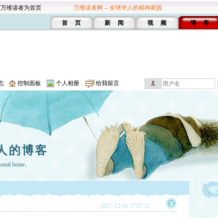
设万维读者为首页
万维读者网 -- 全球华人的精神家园
首 页
新 闻
视 频
博 客
志
控制面板
个人相册
给我留言
人的博客
rsonal home。
2017-12-16 17:07:15