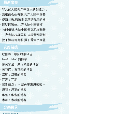
最新发布
· 非凡的大陆共产中国人的创造力；
· 流氓两会生奇葩.共产大陆中国要
· 伊斯兰教.恐怖主义意识形态的根
· 圆明园该烧.共产大陆中国该打；
· 与时俱进.大陆中国天灾花样翻新
· 共产大陆垃圾国家.从武警部队到
· 挖下深坑待虎豹.撒下香饵吊金鳌
友好链接
· 欧阳峰：欧阳峰的blog
· blee1：blee1的博客
· 摩诃笨蛋：摩诃笨蛋的博客
· 黄花岗：黄花岗的博客
· 汉卿：汉卿的博客
· 芹泥：芹泥
· 紫荆棘鸟：-*-紫色王家思絮絮-*-
· 思羽：思羽的博客
· 华蓥：华蓥的博客
· 木桩：木桩的博客
分类目录