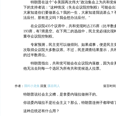
特朗普在这个"令美国再次伟大"政治集会上为共和党
下的支持者说："这种情况（失去众议院控制权）可能会出
大家知道你们要做甚么？我的一生，大家知道我说甚么？
法应付。那有意义吗？我会想办法应付。"
在众议院435个议席中，共和党现时占235席（比半数多
193席，有7席悬空。在下周二的选战中，民主党必须比现
重夺众议院控制权。
专家预测，民主党可以做得到。如果成事，便是民主党自
次取得众议院大多数议席。不过，民意调查结果显示，共
的过半数席位。
特朗普指出，共和党可能会在众议院内落败，因为全美
他无法去到每一个选区为所有共和党候选人拉票。
作者：
我叫小龙鱼
回复
溪谷闲人
留言时间：20
特朗普说社会主义糟，是拿委内瑞拉做例子的。
你说委内瑞拉不是社会主义？那么，特朗普连例子都举错
这种总统还有什么用？