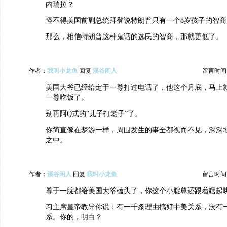
内瑞拉？
怪不得美国前副总统拜登说特朗普只有一个8岁孩子的智商
那么，相信特朗普这种鬼话的选民的智商，那就更低了。
作者：
我叫小龙鱼
回复
溪谷闲人
留言时间：20
美国大爷已经给定于一尊打过电话了，他这个月底，马上
一尊吃饭了。
别再阿Q式的“儿子打老子”了。
你简直像在梦游一样，周围发生的事全都视而不见，深深
之中。
作者：
溪谷闲人
回复
我叫小龙鱼
留言时间：20
尊于一腚都给美国大爷磕头了，你这个小腚尊还跟着瞎起哄
习主席皇帝教导你说：有一千条理由搞好中美关系，没有
系。你的，明白？