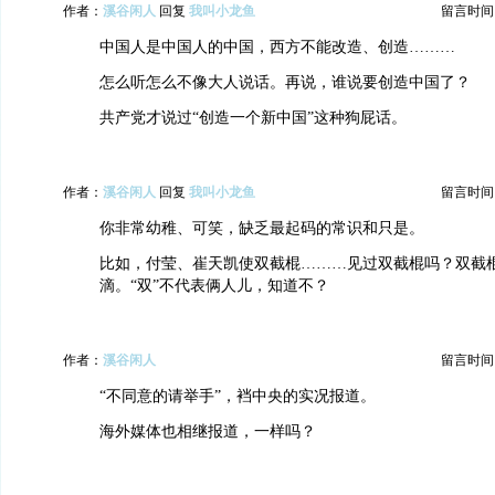
作者：
溪谷闲人
回复
我叫小龙鱼
留言时间：20
中国人是中国人的中国，西方不能改造、创造………
怎么听怎么不像大人说话。再说，谁说要创造中国了？
共产党才说过“创造一个新中国”这种狗屁话。
作者：
溪谷闲人
回复
我叫小龙鱼
留言时间：20
你非常幼稚、可笑，缺乏最起码的常识和只是。
比如，付莹、崔天凯使双截棍………见过双截棍吗？双截
滴。“双”不代表俩人儿，知道不？
作者：
溪谷闲人
留言时间：20
“不同意的请举手”，裆中央的实况报道。
海外媒体也相继报道，一样吗？