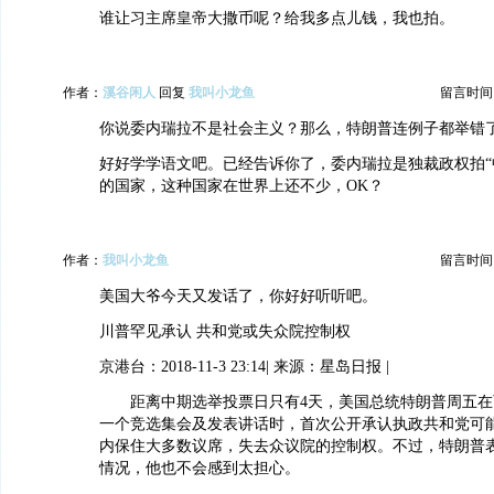
谁让习主席皇帝大撒币呢？给我多点儿钱，我也拍。
作者：
溪谷闲人
回复
我叫小龙鱼
留言时间：20
你说委内瑞拉不是社会主义？那么，特朗普连例子都举错
好好学学语文吧。已经告诉你了，委内瑞拉是独裁政权拍“
的国家，这种国家在世界上还不少，OK？
作者：
我叫小龙鱼
留言时间：20
美国大爷今天又发话了，你好好听听吧。
川普罕见承认 共和党或失众院控制权
京港台：2018-11-3 23:14| 来源：星岛日报 |
距离中期选举投票日只有4天，美国总统特朗普周五在
一个竞选集会及发表讲话时，首次公开承认执政共和党可
内保住大多数议席，失去众议院的控制权。不过，特朗普
情况，他也不会感到太担心。