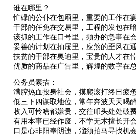
谁在哪里？
忙碌的公仆在包厢里，重要的工作在
干部的任免在交易里，工程的发包在
该抓的工作在口号里，须办的急事在
妥善的计划在抽屉里，应煞的歪风在
扶贫的干部在奥迪里，宝贵的人才在
优质的商品在广告里，辉煌的数字在
公务员素描：
满腔热血投身社会，摸爬滚打终日疲
低三下四谋取地位，常年奔波天天喝
收入可怜啥都嫌贵，交往叩头处处破
有用本事已经作废，不学无术擅长开
口是心非阳奉阴违，溜须拍马寻找机