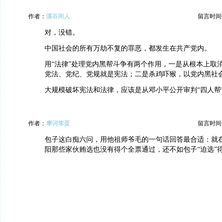
作者：
溪谷闲人
留言时间：20
对，没错。
中国社会的所有万劫不复的罪恶，都发生在共产党内。
用“法律”处理党内黑帮斗争有两个作用，一是从根本上取消
党法、党纪、党规就是宪法；二是杀鸡吓猴，以党内黑社会
大规模破坏宪法和法律，应该是从邓小平公开审判“四人帮
作者：
摩诃笨蛋
留言时间：20
包子这白痴六问，用他祖师爷毛的一句话回答最合适：就
阳那些家伙贿选也没有得个全票通过，还不如包子“迫选”