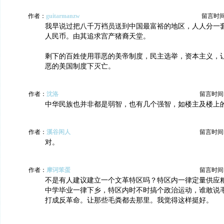
作者：
guitarmanzw
留言时间：2
我早说过把八千万裆员送到中国最富裕的地区，人人分一
人民币。由其追求宫产猪裔天堂。
剩下的百姓使用罪恶的美帝制度，民主选举，资本主义，
恶的美国制度下灭亡。
作者：
沈洛
留言时间：20
中华民族也并非都是弱智，也有几个强智，如楼主及楼上
作者：
溪谷闲人
留言时间：20
对。
作者：
摩诃笨蛋
留言时间：20
不是有人建议建立一个文革特区吗？特区内一律定量供应
中学毕业一律下乡，特区内时不时搞个政治运动，谁敢说
打成反革命。让那些毛粪都去那里。我觉得这样挺好。