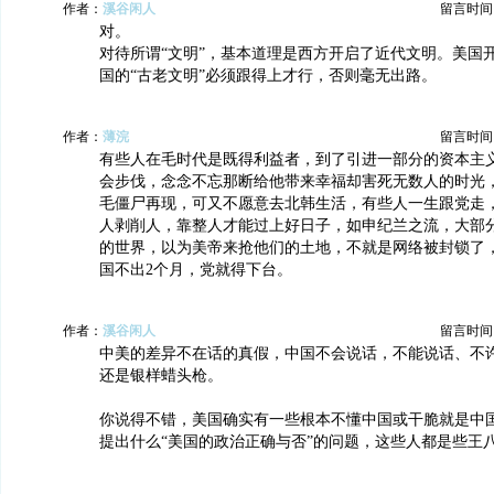
作者：
溪谷闲人
留言时间：20
对。
对待所谓“文明”，基本道理是西方开启了近代文明。美国
国的“古老文明”必须跟得上才行，否则毫无出路。
作者：
薄浣
留言时间：20
有些人在毛时代是既得利益者，到了引进一部分的资本主
会步伐，念念不忘那断给他带来幸福却害死无数人的时光
毛僵尸再现，可又不愿意去北韩生活，有些人一生跟党走
人剥削人，靠整人才能过上好日子，如申纪兰之流，大部
的世界，以为美帝来抢他们的土地，不就是网络被封锁了
国不出2个月，党就得下台。
作者：
溪谷闲人
留言时间：20
中美的差异不在话的真假，中国不会说话，不能说话、不
还是银样蜡头枪。
你说得不错，美国确实有一些根本不懂中国或干脆就是中国
提出什么“美国的政治正确与否”的问题，这些人都是些王