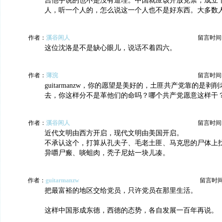
吉他手说的也不是没有道理。中国就应该开放党禁，成立
人，听一个人的，怎么说这一个人也不是好东西。大多数
作者：
溪谷闲人
留言时间：20
这位沈洛是不是缺心眼儿，说话不着四六。
作者：
薄浣
留言时间：20
guitarmanzw，你的愿望是美好的，土匪共产党靠的是剥
去，你这样分不是革他们的命吗？哪个共产党愿意这样干
作者：
溪谷闲人
留言时间：20
近代文明由西方开启，现代文明由美国开启。
不承认这个，打算从孔夫子、毛老土匪、马克思的尸体上
异嚼尸瘢、啖蛆肉，秃子尼姑一块儿凑。
作者：
guitarmanzw
留言时间：2
把最富裕的地区交给党员，只许党员在那里生活。
这样中国形成东德，西德的态势，各自发展一百年再说。