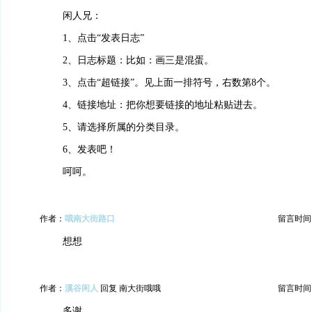
闲人兄：
1、点击“发表日志”
2、日志标题：比如：画三是混蛋。
3、点击“超链接”。见上面一排符号，右数第8个。
4、链接地址：把你想要链接的地址粘贴进去。
5、请选择所属的分类目录。
6、发表吧！
呵呵。
作者：
哦南大街路口
留言时间：20
想想
作者：
溪谷闲人
回复 南大街哦哦
留言时间：20
多谢