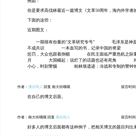
例如：
你是要求高伐林最近一篇博文《文革50周年，海内外学者
下面的这些：
近期图文：
一期很有份量的“文革研究专号” 毛泽东是神是
不成共识 一本血写的书，记录中国的脊梁 精
惩罚，大众也跟着倒楣 在民主面临严重危机之际重
月 大国崛起：说烂了的话题也还有死角 对“
小心，时刻警惕 柏林墙遗迹：冷战和专制的警
作者：
溪谷闲人
回复 南大街哦哦
留言时间：20
在自己的博文后面。
作者：南大街哦哦 回复
溪谷闲人
留言时间：20
好多人的博文后面都有这种例子，把相关博文的题目列出