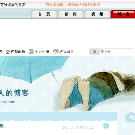
设万维读者为首页
万维读者网 -- 全球华人的精神家园
首 页
新 闻
视 频
博 客
志
控制面板
个人相册
给我留言
人的博客
rsonal home。
靡。
2017-03-14 06:19:52