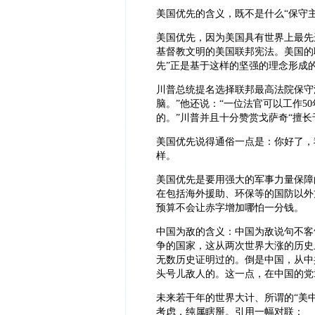
美国优先的含义，既不是什么“保守主
美国优先，因为美国具有世界上最先
基督教文明的美国联邦宪法。美国的
先”正是基于这样的坚强的理念形成
川普总统提名选择联邦最高法院保守
脑。”他还说：“一位法官可以工作5
的。”川普并且十分赞赏戈萨奇“擅
美国优先说得通俗一点是：你好了，
样。
美国优先是要用强大的军事力量保障
在包括海外援助、环保等的国防以外
预算不会让赤字增加哪怕一分钱。
中国为敌的含义：中国为敌说句不客
争的国家，这从两次世界大涨的历史
无数历史证明过的。倒是中国，从中
头号儿敌人的。这一点，在中国的党
未来若干年的世界大计、所谓的“美中
考虑，纯属瞎掰。引用一幅对联：