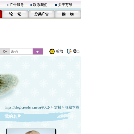
广告服务
联系我们
关于万维
论 坛
分类广告
购 物
帮助
退出
https://blog.creaders.net/u/9502/
>
复制
>
收藏本页
我的名片