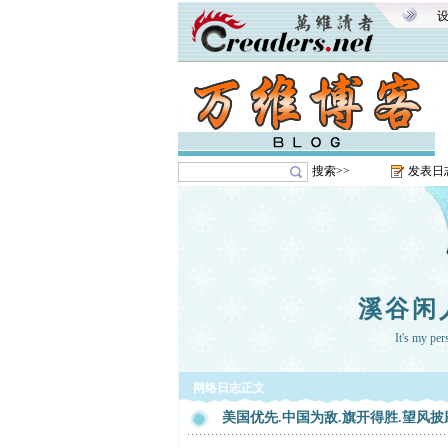
搜索>>
发表日
溪谷闲
It's my pe
网络日志正文
美国优先.中国为敌.旗开得胜.望风披