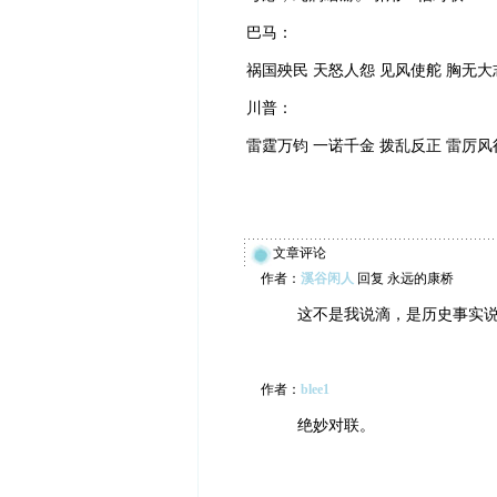
巴马：
祸国殃民 天怒人怨 见风使舵 胸无大
川普：
雷霆万钧 一诺千金 拨乱反正 雷厉风
文章评论
作者：
溪谷闲人
回复 永远的康桥
这不是我说滴，是历史事实
作者：
blee1
绝妙对联。