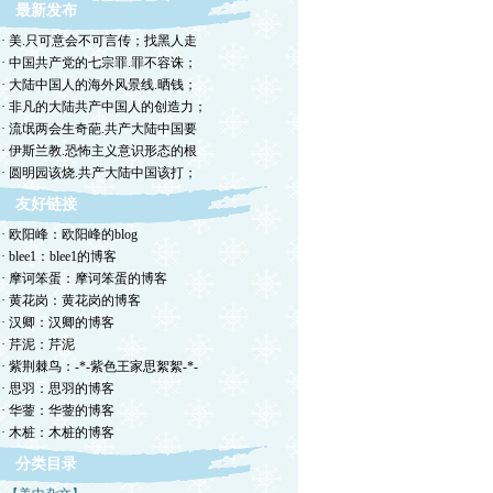
最新发布
· 美.只可意会不可言传；找黑人走
· 中国共产党的七宗罪.罪不容诛；
· 大陆中国人的海外风景线.晒钱；
· 非凡的大陆共产中国人的创造力；
· 流氓两会生奇葩.共产大陆中国要
· 伊斯兰教.恐怖主义意识形态的根
· 圆明园该烧.共产大陆中国该打；
友好链接
· 欧阳峰：欧阳峰的blog
· blee1：blee1的博客
· 摩诃笨蛋：摩诃笨蛋的博客
· 黄花岗：黄花岗的博客
· 汉卿：汉卿的博客
· 芹泥：芹泥
· 紫荆棘鸟：-*-紫色王家思絮絮-*-
· 思羽：思羽的博客
· 华蓥：华蓥的博客
· 木桩：木桩的博客
分类目录