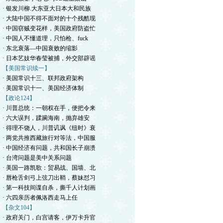
· 银发川柳.大东亚大日本大和民族
· 大陆中国不得不面对的十个残酷现
· 中国窃贼变花样，美国政府防盗忙
· 中国人不懂道理，只怕枪、fuck
· 东北衰落—中国衰败的缩影
· 日本艺妓华春莹被捕，外交部辟谣
【美国常识续一】
· 美国常识十三、联邦政府架构
· 美国常识十一、美国经济体制
【政论124】
· 川普总统：一朝权在手，便把令来
· 六大误判，蹂躏海南，抛弃雄安
· 得理不饶人，川普讥讽《纽时》衰
· 两党共推西藏旅行对等法，中国服
· 中国经济有问题，共和国长子崩溃
· 台湾问题是美中关系问题
· 美国一路凯歌：贸易战、国墙、北
· 唇枪舌剑弓上弦刀出鞘，蔡妹怼习
· 第一科技间谍自杀，撕千人计划画
· 六四亲历者佩洛西走马上任
【杂文104】
· 政府关门，白宫请客，伊万卡升官