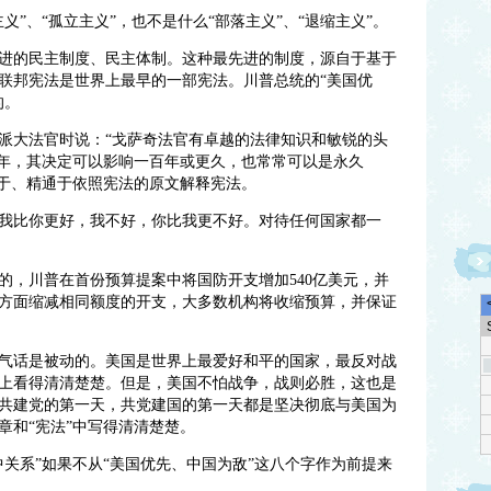
义”、“孤立主义”，也不是什么“部落主义”、“退缩主义”。
进的民主制度、民主体制。这种最先进的制度，源自于基于
联邦宪法是世界上最早的一部宪法。川普总统的“美国优
的。
派大法官时说：“戈萨奇法官有卓越的法律知识和敏锐的头
0年，其决定可以影响一百年或更久，也常常可以是永久
长于、精通于依照宪法的原文解释宪法。
我比你更好，我不好，你比我更不好。对待任何国家都一
的，川普在首份预算提案中将国防开支增加540亿美元，并
方面缩减相同额度的开支，大多数机构将收缩预算，并保证
气话是被动的。美国是世界上最爱好和平的国家，最反对战
上看得清清楚楚。但是，美国不怕战争，战则必胜，这也是
共建党的第一天，共党建国的第一天都是坚决彻底与美国为
章和“宪法”中写得清清楚楚。
关系”如果不从“美国优先、中国为敌”这八个字作为前提来