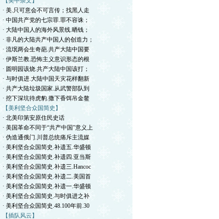
【美中杂文】
· 美.只可意会不可言传；找黑人走
· 中国共产党的七宗罪.罪不容诛；
· 大陆中国人的海外风景线.晒钱；
· 非凡的大陆共产中国人的创造力；
· 流氓两会生奇葩.共产大陆中国要
· 伊斯兰教.恐怖主义意识形态的根
· 圆明园该烧.共产大陆中国该打；
· 与时俱进.大陆中国天灾花样翻新
· 共产大陆垃圾国家.从武警部队到
· 挖下深坑待虎豹.撒下香饵吊金鳌
【美利坚合众国简史】
· 北美印第安原住民史话
· 美国革命不同于“共产中国”意义上
· 伪造通俄门.川普总统痛斥主流媒
· 美利坚合众国简史.补遗五.华盛顿
· 美利坚合众国简史.补遗四.亚当斯
· 美利坚合众国简史.补遗三.Hancoc
· 美利坚合众国简史.补遗二.美国首
· 美利坚合众国简史.补遗一.华盛顿
· 美利坚合众国简史.与时俱进之补
· 美利坚合众国简史.48.100年前.30
【插队风云】