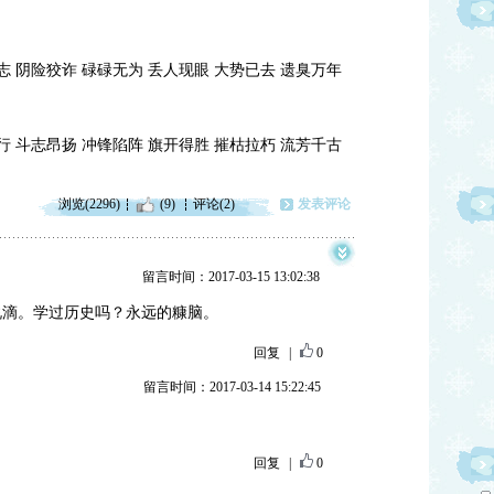
志 阴险狡诈 碌碌无为 丢人现眼 大势已去 遗臭万年
行 斗志昂扬 冲锋陷阵 旗开得胜 摧枯拉朽 流芳千古
浏览(2296)
(9)
评论(2)
发表评论
留言时间：2017-03-15 13:02:38
说滴。学过历史吗？永远的糠脑。
回复
|
0
留言时间：2017-03-14 15:22:45
回复
|
0