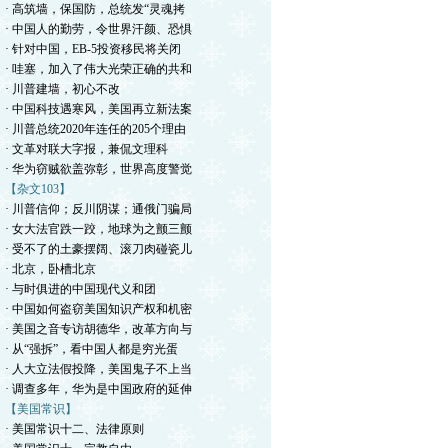
· 高筑墙，保国防，总统发“灵魂拷
· 中国人的勤劳，令世界汗颜、恐惧
· 针对中国，EB-5投资移民将关闭
· 哇塞，加入了伟大光荣正确的共和
· 川普建墙，初心不改
· 中国科技遇寒风，美国再立新法案
· 川普总统2020年连任的205个理由
· 文革对联大字报，兼侃文理科
· 华为窃贼欲盖弥彰，世界高度警觉
【杂文103】
· 川普信仰；反川阴谋；通俄门骗局
· 女大法官跌一跤，地球为之颤三颤
· 受不了的土豪摆阔、滚刀肉碰瓷儿
· 北京，卧槽北京
· 与时俱进的中国现代义和团
· 中国如何盗窃美国知识产权和机密
· 美国之音专访胡德华，改革方向与
· 从“强拆”，看中国人都是穷光蛋
· 人大立法假投降，美国鬼子不上当
· 调查多年，华为是中国政府的延伸
【美国常识】
· 美国常识十二、法律原则