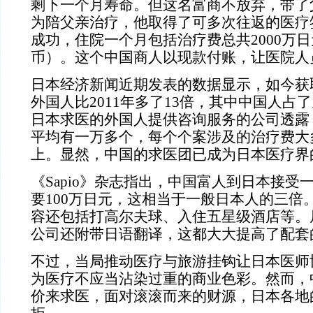
剩下一个月寿命。但这名富商不放弃，带了
为陪父亲治疗，他取得了可多次往返的医疗
成功，住院一个月包括治疗费总共2000万日
币）。这个中国商人以现款付账，让医院人
日本经济新闻近期发表的数据显示，如今获
外国人比2011年多了13倍，其中中国人占
日本求医的外国人提供咨询服务的公司透露
平均有一万多个，每个个案涉及的治疗费大多
上。显然，中国的求医团已成为日本医疗界
《Sapio》杂志指出，中国富人到日本接受
要100万日元，这相当于一般日本人的三倍
容还包括打高尔夫球、入住五星级酒店等。
公司还附带日语翻译，这都大大提高了配套
不过，当局推动医疗与旅游挂钩让日本医师
为医疗不应当沾染过重的商业色彩。然而，
价来求医，面对滚滚而来的财源，
日本各地