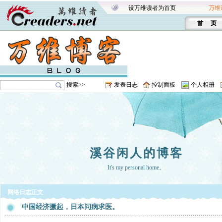
设万维读者为首页
万维
首 页
搜索>>
发表日志
控制面板
个人相册
溪谷闲人的博客
It's my personal home。
网络日志正文
中国经济撅起，日本问病求医。