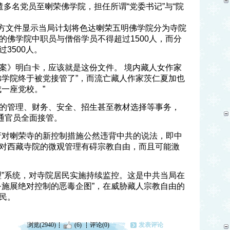
多名党员至喇荣佛学院，担任所谓“党委书记”与“院
份官方文件显示当局计划将色达喇荣五明佛学院分为寺院
的佛学院中职员与僧俗学员不得超过1500人，而分
3500人。
案》明白卡，应该就是这份文件。 境内藏人女作家
佛学院终于被党接管了”，而流亡藏人作家茨仁夏加也
一座党校。”
的管理、财务、安全、招生甚至教材选择等事务，
通官员全面接管。
府对喇荣寺的新控制措施公然违背中共的说法，即中
对西藏寺院的微观管理有碍宗教自由，而且可能激
理”系统，对寺院居民实施持续监控。这是中共当局在
务施展绝对控制的恶毒企图”，在威胁藏人宗教自由的
民。
浏览(2940)
(6)
评论(0)
发表评论