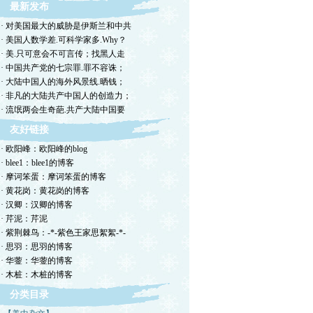
最新发布
· 对美国最大的威胁是伊斯兰和中共
· 美国人数学差.可科学家多.Why？
· 美.只可意会不可言传；找黑人走
· 中国共产党的七宗罪.罪不容诛；
· 大陆中国人的海外风景线.晒钱；
· 非凡的大陆共产中国人的创造力；
· 流氓两会生奇葩.共产大陆中国要
友好链接
· 欧阳峰：欧阳峰的blog
· blee1：blee1的博客
· 摩诃笨蛋：摩诃笨蛋的博客
· 黄花岗：黄花岗的博客
· 汉卿：汉卿的博客
· 芹泥：芹泥
· 紫荆棘鸟：-*-紫色王家思絮絮-*-
· 思羽：思羽的博客
· 华蓥：华蓥的博客
· 木桩：木桩的博客
分类目录