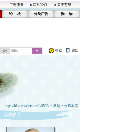
广告服务
联系我们
关于万维
论 坛
分类广告
购 物
帮助
退出
https://blog.creaders.net/u/9502/
>
复制
>
收藏本页
我的名片