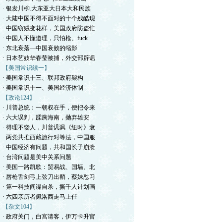
· 银发川柳.大东亚大日本大和民族
· 大陆中国不得不面对的十个残酷现
· 中国窃贼变花样，美国政府防盗忙
· 中国人不懂道理，只怕枪、fuck
· 东北衰落—中国衰败的缩影
· 日本艺妓华春莹被捕，外交部辟谣
【美国常识续一】
· 美国常识十三、联邦政府架构
· 美国常识十一、美国经济体制
【政论124】
· 川普总统：一朝权在手，便把令来
· 六大误判，蹂躏海南，抛弃雄安
· 得理不饶人，川普讥讽《纽时》衰
· 两党共推西藏旅行对等法，中国服
· 中国经济有问题，共和国长子崩溃
· 台湾问题是美中关系问题
· 美国一路凯歌：贸易战、国墙、北
· 唇枪舌剑弓上弦刀出鞘，蔡妹怼习
· 第一科技间谍自杀，撕千人计划画
· 六四亲历者佩洛西走马上任
【杂文104】
· 政府关门，白宫请客，伊万卡升官