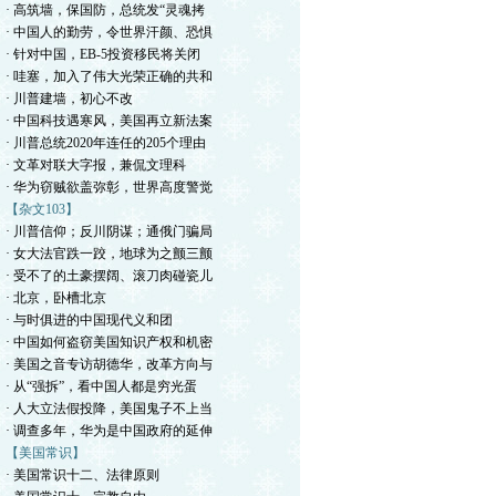
· 高筑墙，保国防，总统发“灵魂拷
· 中国人的勤劳，令世界汗颜、恐惧
· 针对中国，EB-5投资移民将关闭
· 哇塞，加入了伟大光荣正确的共和
· 川普建墙，初心不改
· 中国科技遇寒风，美国再立新法案
· 川普总统2020年连任的205个理由
· 文革对联大字报，兼侃文理科
· 华为窃贼欲盖弥彰，世界高度警觉
【杂文103】
· 川普信仰；反川阴谋；通俄门骗局
· 女大法官跌一跤，地球为之颤三颤
· 受不了的土豪摆阔、滚刀肉碰瓷儿
· 北京，卧槽北京
· 与时俱进的中国现代义和团
· 中国如何盗窃美国知识产权和机密
· 美国之音专访胡德华，改革方向与
· 从“强拆”，看中国人都是穷光蛋
· 人大立法假投降，美国鬼子不上当
· 调查多年，华为是中国政府的延伸
【美国常识】
· 美国常识十二、法律原则