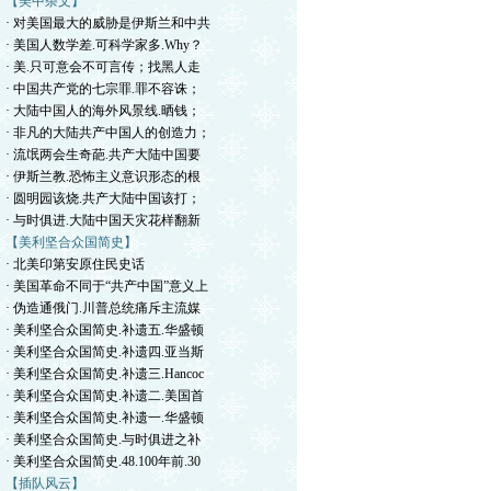
【美中杂文】
· 对美国最大的威胁是伊斯兰和中共
· 美国人数学差.可科学家多.Why？
· 美.只可意会不可言传；找黑人走
· 中国共产党的七宗罪.罪不容诛；
· 大陆中国人的海外风景线.晒钱；
· 非凡的大陆共产中国人的创造力；
· 流氓两会生奇葩.共产大陆中国要
· 伊斯兰教.恐怖主义意识形态的根
· 圆明园该烧.共产大陆中国该打；
· 与时俱进.大陆中国天灾花样翻新
【美利坚合众国简史】
· 北美印第安原住民史话
· 美国革命不同于“共产中国”意义上
· 伪造通俄门.川普总统痛斥主流媒
· 美利坚合众国简史.补遗五.华盛顿
· 美利坚合众国简史.补遗四.亚当斯
· 美利坚合众国简史.补遗三.Hancoc
· 美利坚合众国简史.补遗二.美国首
· 美利坚合众国简史.补遗一.华盛顿
· 美利坚合众国简史.与时俱进之补
· 美利坚合众国简史.48.100年前.30
【插队风云】