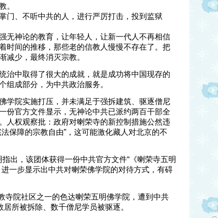
教。
掌门、不听中共的人，进行严厉打击，投到监狱
强无神论的教育，让年轻人，让新一代人不再相信
着时间的推移，那些老的信教人慢慢不存在了。把
渐减少，最终消灭宗教。
统治中取得了很大的成就，就是成功将中国现存的
个组成部分，为中共政治服务。
佛学院实施打压，并未满足于强拆建筑、驱逐僧尼
一份官方文件显示，无神论中共已派约两百干部全
。人权观察批：政府对喇荣寺的新控制措施公然违
宪法保障的宗教自由”，这可能激化藏人对北京的不
明指出，该团体获得一份中共官方文件“《喇荣寺五明
，进一步显示出中共对喇荣佛学院的对待方式，有碍
佛教寺院社区之一的色达喇荣五明佛学院，遭到中共
无数居所被拆除、数千僧尼学员被驱逐。