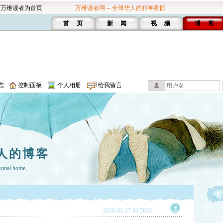
设万维读者为首页
万维读者网 -- 全球华人的精神家园
首 页
新 闻
视 频
博 客
志
控制面板
个人相册
给我留言
人的博客
rsonal home。
2018-01-27 06:50:01