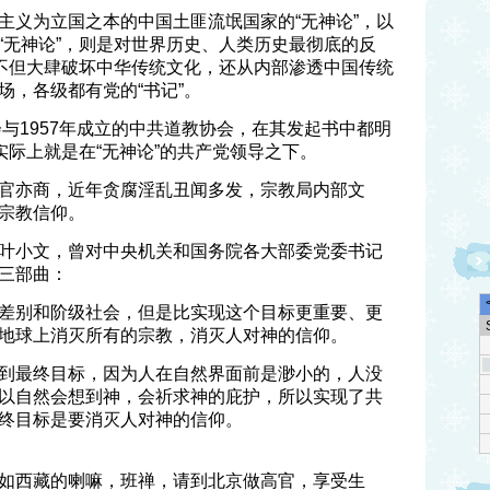
主义为立国之本的中国土匪流氓国家的“无神论”，以
“无神论”，则是对世界历史、人类历史最彻底的反
，不但大肆破坏中华传统文化，还从内部渗透中国传统
场，各级都有党的“书记”。
会与1957年成立的中共道教协会，在其发起书中都明
实际上就是在“无神论”的共产党领导之下。
官亦商，近年贪腐淫乱丑闻多发，宗教局内部文
宗教信仰。
叶小文，曾对中央机关和国务院各大部委党委书记
三部曲：
差别和阶级社会，但是比实现这个目标更重要、更
地球上消灭所有的宗教，消灭人对神的信仰。
到最终目标，因为人在自然界面前是渺小的，人没
以自然会想到神，会祈求神的庇护，所以实现了共
终目标是要消灭人对神的信仰。
如西藏的喇嘛，班禅，请到北京做高官，享受生