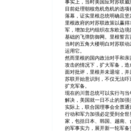
事实上，当时美国应对苏联威
目前处理朝核危机危机的选项
落幕，证实里根总统明确且坚
里根政府的对苏联政策以赢得
军，增加北约组织在东欧边境
基础的飞弹防御网。里根誓言
当时的五角大楼明白对苏联动
运用它。
然而里根的国内政治对手和亲
攻击的情况下，扩大军备，造
面对批评，里根并未退缩，并
苏联开始意识到，不仅无法吓
扩充军备。
现在的川普总统可以实行与当
解决，美国就一日不止的加强
实际上，联合国理事会全票通
行动和军力加强必定受到全世
家，包括日本、韩国、越南、
的军事实力，展开新一轮军备