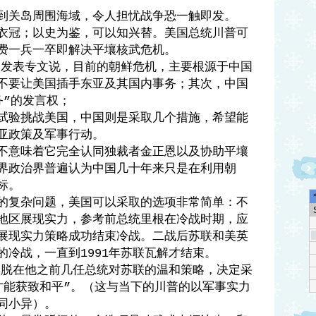
到关岛周围海域，令人担忧战争恐一触即发。
衣冠；以史为鉴，可以知兴替。美国总统川普可
费一兵一卒即解决平壤核武危机。
家发表专文说，目前的朝鲜危机，主要根源于中国
不要让美国插手东亚及其国内事务；其次，中国
务
的发言权；
”
试验挑战美国，中国则是采取几个措施，希望能
亚政策及军事行动。
不意味着它完全认同独裁者金正恩以及协助平壤
界政治界普遍认为中国几十年来只是在利用朝
标。
的复杂问题，美国可以采取的选项非常简单：不
地区展现实力，参考前总统里根在冷战时期，应
展现实力策略成功结束冷战。二战后苏联和美英
的冷战，一直到
年苏联瓦解才结束。
1991
摆脱在他之前几任总统对苏联的温和策略，决定采
才能获致和平
。（这与当下的川普的以军事实力
”
同小异）。