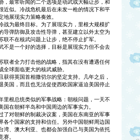
胁，最常听闻的二个选项是动武或大幅让步，和
很近似。冷战危机最后在未发一枪的情况下和平
定地展现实力策略奏效。
冷战为最终目标。为了展现实力，里根大规模扩
的导弹防御及攻击性导弹，甚至建立以外太空为
苏联不在核武问题上让步，绝不停止扩军。
武不是一个好的选择，目标是展现实力但不会去
苏联者全力打击他的战略，指其在没有遭遇任何
成全球面临更大的核武威胁。
且获得英国首相撒切尔的坚定支持。几年之后，
退美国，而且也无法促使西欧国家逼迫美国停止
年里根总统类似的军事战略：朝核问题，一天不
美国在朝鲜半岛和中国周边的军事实力。
过了对朝鲜的制裁决议案，美国在东南亚的军事
界各个国家的支持和信任。另外中国朝鲜周边国
台湾、澳大利亚、也都会加强自己与美国为依托
竞赛。