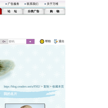
广告服务
联系我们
关于万维
论 坛
分类广告
购 物
帮助
退出
https://blog.creaders.net/u/9502/
>
复制
>
收藏本页
我的名片