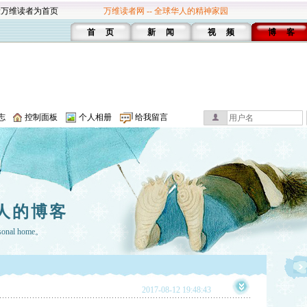
设万维读者为首页
万维读者网 -- 全球华人的精神家园
首 页
新 闻
视 频
博 客
志
控制面板
个人相册
给我留言
人的博客
rsonal home。
2017-08-12 19:48:43