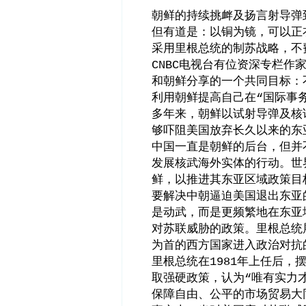
朝鲜的持续挑衅及扬言射导弹
但有道是：以铜为镜，可以正
采用里根总统的制苏战略，不
电视台有位资深专栏作
CNBC
和朝鲜分享的一个共同目标：
利用朝鲜提高自己在
国际事
“
多年来，朝鲜以试射导弹及核
够吓阻美国放弃长久以来的东
中国一直是朝鲜的后台，但并
发展核武海外实体的行动。世
鲜，以推进其东亚区域政策目
要解决中朝逼迫美国退出东亚
是动武，而是更频繁地在东亚
对苏联威胁的政策。里根总统
为首的西方国家进入政治对抗
里根总统在
年上任后，
1981
取强硬政策，认为
唯有实力
“
保障自由、公平的市场贸易大