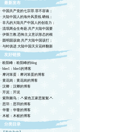
最新发布
· 中国共产党的七宗罪.罪不容诛；
· 大陆中国人的海外风景线.晒钱；
· 非凡的大陆共产中国人的创造力；
· 流氓两会生奇葩.共产大陆中国要
· 伊斯兰教.恐怖主义意识形态的根
· 圆明园该烧.共产大陆中国该打；
· 与时俱进.大陆中国天灾花样翻新
友好链接
· 欧阳峰：欧阳峰的blog
· blee1：blee1的博客
· 摩诃笨蛋：摩诃笨蛋的博客
· 黄花岗：黄花岗的博客
· 汉卿：汉卿的博客
· 芹泥：芹泥
· 紫荆棘鸟：-*-紫色王家思絮絮-*-
· 思羽：思羽的博客
· 华蓥：华蓥的博客
· 木桩：木桩的博客
分类目录