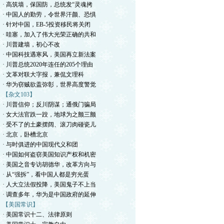
· 高筑墙，保国防，总统发“灵魂拷
· 中国人的勤劳，令世界汗颜、恐惧
· 针对中国，EB-5投资移民将关闭
· 哇塞，加入了伟大光荣正确的共和
· 川普建墙，初心不改
· 中国科技遇寒风，美国再立新法案
· 川普总统2020年连任的205个理由
· 文革对联大字报，兼侃文理科
· 华为窃贼欲盖弥彰，世界高度警觉
【杂文103】
· 川普信仰；反川阴谋；通俄门骗局
· 女大法官跌一跤，地球为之颤三颤
· 受不了的土豪摆阔、滚刀肉碰瓷儿
· 北京，卧槽北京
· 与时俱进的中国现代义和团
· 中国如何盗窃美国知识产权和机密
· 美国之音专访胡德华，改革方向与
· 从“强拆”，看中国人都是穷光蛋
· 人大立法假投降，美国鬼子不上当
· 调查多年，华为是中国政府的延伸
【美国常识】
· 美国常识十二、法律原则