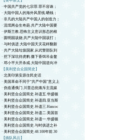
【美中杂文】
· 中国共产党的七宗罪.罪不容诛；
· 大陆中国人的海外风景线.晒钱；
· 非凡的大陆共产中国人的创造力；
· 流氓两会生奇葩.共产大陆中国要
· 伊斯兰教.恐怖主义意识形态的根
· 圆明园该烧.共产大陆中国该打；
· 与时俱进.大陆中国天灾花样翻新
· 共产大陆垃圾国家.从武警部队到
· 挖下深坑待虎豹.撒下香饵吊金鳌
· 邓小平大开杀戒.大陆中国逆向冲
【美利坚合众国简史】
· 北美印第安原住民史话
· 美国革命不同于“共产中国”意义上
· 伪造通俄门.川普总统痛斥主流媒
· 美利坚合众国简史.补遗五.华盛顿
· 美利坚合众国简史.补遗四.亚当斯
· 美利坚合众国简史.补遗三.Hancoc
· 美利坚合众国简史.补遗二.美国首
· 美利坚合众国简史.补遗一.华盛顿
· 美利坚合众国简史.与时俱进之补
· 美利坚合众国简史.48.100年前.30
【插队风云】