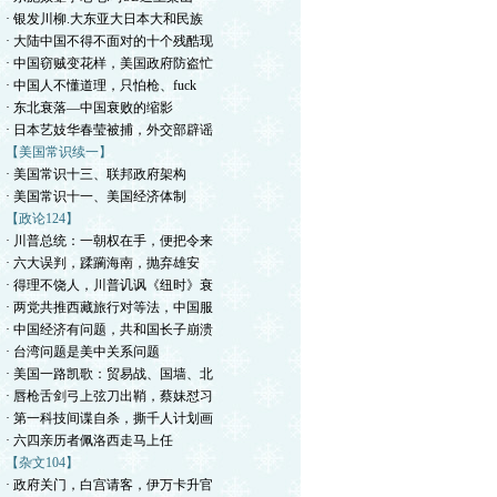
· 银发川柳.大东亚大日本大和民族
· 大陆中国不得不面对的十个残酷现
· 中国窃贼变花样，美国政府防盗忙
· 中国人不懂道理，只怕枪、fuck
· 东北衰落—中国衰败的缩影
· 日本艺妓华春莹被捕，外交部辟谣
【美国常识续一】
· 美国常识十三、联邦政府架构
· 美国常识十一、美国经济体制
【政论124】
· 川普总统：一朝权在手，便把令来
· 六大误判，蹂躏海南，抛弃雄安
· 得理不饶人，川普讥讽《纽时》衰
· 两党共推西藏旅行对等法，中国服
· 中国经济有问题，共和国长子崩溃
· 台湾问题是美中关系问题
· 美国一路凯歌：贸易战、国墙、北
· 唇枪舌剑弓上弦刀出鞘，蔡妹怼习
· 第一科技间谍自杀，撕千人计划画
· 六四亲历者佩洛西走马上任
【杂文104】
· 政府关门，白宫请客，伊万卡升官