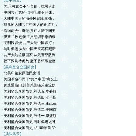
【美中杂文】
· 美.只可意会不可言传；找黑人走
· 中国共产党的七宗罪.罪不容诛；
· 大陆中国人的海外风景线.晒钱；
· 非凡的大陆共产中国人的创造力；
· 流氓两会生奇葩.共产大陆中国要
· 伊斯兰教.恐怖主义意识形态的根
· 圆明园该烧.共产大陆中国该打；
· 与时俱进.大陆中国天灾花样翻新
· 共产大陆垃圾国家.从武警部队到
· 挖下深坑待虎豹.撒下香饵吊金鳌
【美利坚合众国简史】
· 北美印第安原住民史话
· 美国革命不同于“共产中国”意义上
· 伪造通俄门.川普总统痛斥主流媒
· 美利坚合众国简史.补遗五.华盛顿
· 美利坚合众国简史.补遗四.亚当斯
· 美利坚合众国简史.补遗三.Hancoc
· 美利坚合众国简史.补遗二.美国首
· 美利坚合众国简史.补遗一.华盛顿
· 美利坚合众国简史.与时俱进之补
· 美利坚合众国简史.48.100年前.30
【插队风云】