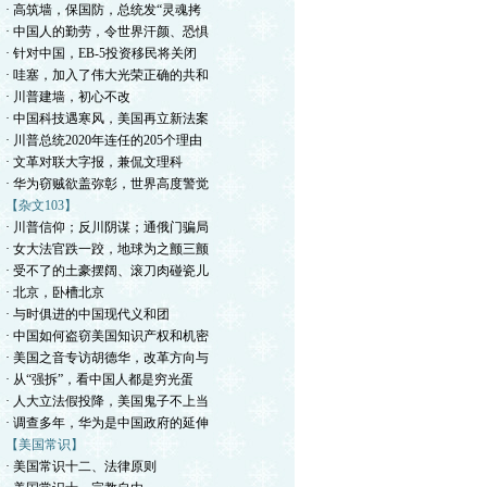
· 高筑墙，保国防，总统发“灵魂拷
· 中国人的勤劳，令世界汗颜、恐惧
· 针对中国，EB-5投资移民将关闭
· 哇塞，加入了伟大光荣正确的共和
· 川普建墙，初心不改
· 中国科技遇寒风，美国再立新法案
· 川普总统2020年连任的205个理由
· 文革对联大字报，兼侃文理科
· 华为窃贼欲盖弥彰，世界高度警觉
【杂文103】
· 川普信仰；反川阴谋；通俄门骗局
· 女大法官跌一跤，地球为之颤三颤
· 受不了的土豪摆阔、滚刀肉碰瓷儿
· 北京，卧槽北京
· 与时俱进的中国现代义和团
· 中国如何盗窃美国知识产权和机密
· 美国之音专访胡德华，改革方向与
· 从“强拆”，看中国人都是穷光蛋
· 人大立法假投降，美国鬼子不上当
· 调查多年，华为是中国政府的延伸
【美国常识】
· 美国常识十二、法律原则