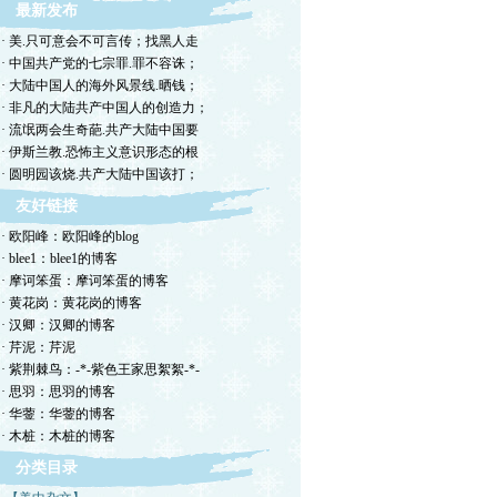
最新发布
· 美.只可意会不可言传；找黑人走
· 中国共产党的七宗罪.罪不容诛；
· 大陆中国人的海外风景线.晒钱；
· 非凡的大陆共产中国人的创造力；
· 流氓两会生奇葩.共产大陆中国要
· 伊斯兰教.恐怖主义意识形态的根
· 圆明园该烧.共产大陆中国该打；
友好链接
· 欧阳峰：欧阳峰的blog
· blee1：blee1的博客
· 摩诃笨蛋：摩诃笨蛋的博客
· 黄花岗：黄花岗的博客
· 汉卿：汉卿的博客
· 芹泥：芹泥
· 紫荆棘鸟：-*-紫色王家思絮絮-*-
· 思羽：思羽的博客
· 华蓥：华蓥的博客
· 木桩：木桩的博客
分类目录