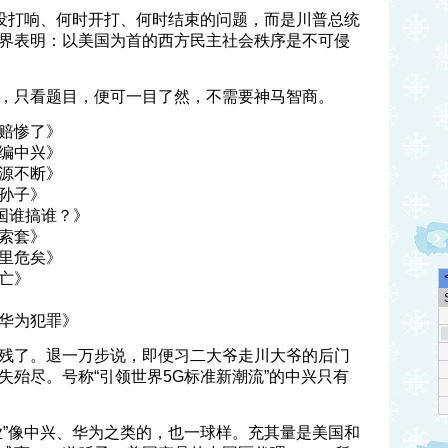
打没打响、何时开打、何时结束的问题，而是川普总统
界表明：以美国为首的西方民主社会秩序是不可侵
，只看题目，便可一目了然，不需要神马智商。
赔惨了》
编中兴》
源不断》
孙子》
中国谁搞谁？》
索套》
里危矣》
亡》
华为犯罪》
残了。退一万步说，即便习二大爷走川大爷的后门
失殆尽。号称“引领世界5G标准新潮流”的中兴只有
业”像中兴、华为之类的，也一球样。充其量是美国和