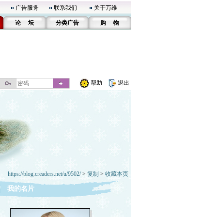
广告服务
联系我们
关于万维
论 坛
分类广告
购 物
帮助
退出
https://blog.creaders.net/u/9502/
>
复制
>
收藏本页
我的名片