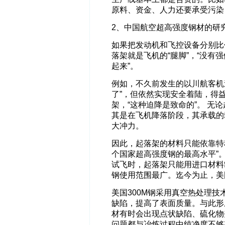
原料、资金、人力还要承受污染
2、中国航空超高强度钢材的研
如果把发动机和飞控设备分别比作
落架就是飞机的“腿脚”，“没
起来”。
例如，不久前发生的以川航客机
了”，但依然实现安全着陆，得
架，“这种迫降是致命的”。 
其是在飞机降落阶段，其承载的
大冲力。
因此，起落架的材料只能依靠特
个国家超高强度钢的最高水平”。
试飞时，起落架只能用进口材料制
钢使用范围最广。迄今为止，美
美国300M钢采用真空热处理
缺陷，提高了表面质量。与此形
材有时会出现点状缺陷、硫化物
问题都与冶炼过程中纯净度不够