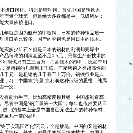
从日本进口钢材。特别是特种钢。首先中国是钢铁大
年产量全球第一但是绝大多数都是中、低级钢材；
能大量依赖进口。
几年就是因为航母的甲板钢。日本的特种钢品质一
对进口的比较多。国产的宝钢也是用日本的技术。
能买多少矿石？但是日本的钢材的利润却完爆中
产品每吨的利润甚至不足0.5元，只靠生产低技术的
年的利润也只有二三百万。而高技术的钢种，比如车用
左右，是粗钢的几百到上千倍。而精密钢之类超高性能
几千元，是粗钢的几千甚至上万倍。钢铁行业是典
业，习二中国靠“海量”换利润这种低级的思维，纯属
卖一次。
没有能力生产。比如高精度模具钢，中国想制造高
。尽管中国是“钢产量第一大国”，每年也依然要从日
——进口的基本上全是中国自己无法生产的特种钢材，
甚至几千倍的品种。
“终于实现国产化”云云，全是放屁。中国的又是钢材
车用钢板，基本上都是用的新日铁的技术。中国出