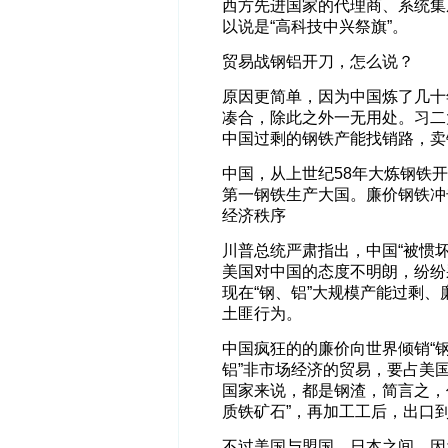
西方先进国家的代理商、系统集
以说是“高科技中兴祭旗”。
贸易战钢铝开刀，怎么说？
原因更简单，因为中国炼了几十
凑合，除此之外一无用处。习二
中国过剩的钢铁产能找销路，卖
中国，从上世纪58年大炼钢铁
第一钢铁生产大国。廉价钢铁冲
经济秩序
川普总统严肃指出，中国“被惯
美国对中国的态度不明朗，纷纷
现在“钢、铝”大规模产能过剩
土匪行为。
中国疯狂的的廉价向世界倾销“
铝”非市场经济的贸易，要占美
国家来说，都是钢渣，简言之，
质铁矿石”，再加工工后，出口到
不过美国与盟国、日本之间，因