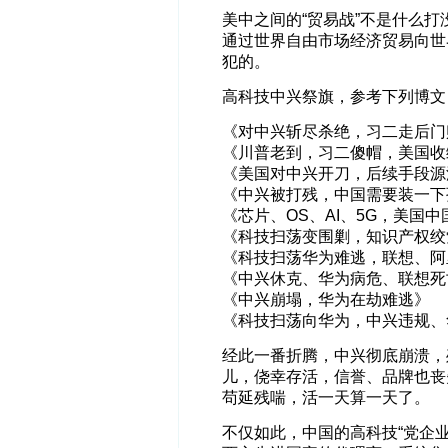
美中之间的“贸易战”不是什么
通过世界自由市场经济贸易向世
犯的。
高科技中兴祭旗，参考下列博文
《对中兴斩尽杀绝，习二走后门
《川普老到，习二傻帽，美国收
《美国对中兴开刀，后续手段源
《中兴被打残，中国需要装一下
《芯片、OS、AI、5G，美国
《科技扫荡变围剿，知识产权绞
《科技扫荡华为难逃，联想、阿
《中兴休克、华为病危、联想死
《中兴崩塌，华为在劫难逃》
《科技扫荡向华为，中兴违规、
经此一番折腾，中兴彻底崩溃，
儿，侥幸存活，信誉、品牌也丧
苟延残喘，活一天算一天了。
不仅如此，中国的高科技“党企