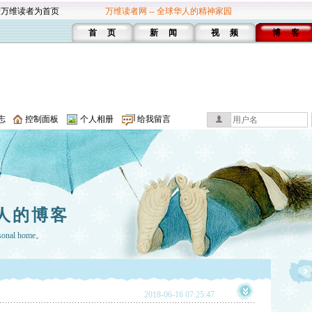
设万维读者为首页
万维读者网 -- 全球华人的精神家园
首 页
新 闻
视 频
博 客
志
控制面板
个人相册
给我留言
人的博客
rsonal home。
2018-06-16 07:25:47