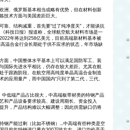
欧洲、俄罗斯基本相当或略有优势，但在材料创新
炼技术方面与美国差距巨大。
可靠、结构减重，首先要“过了纯净度关”，才能谈抗
 《科技日报》报道称，全球航空航天材料市场是一
022年将达到258亿美元，目前高端新材料基本被
国高温合金行业长期处于供不应求的状态，年市场缺
方面，中国整体水平基本上可以满足国防军工、装
与国际先进水平相比，仍存在较大差距。尤其在航
处于跟跑阶段。在航空用高纯度单晶高温合金制造
术的应用量产，而中国国内“只到了第二代，三代、
，中低端产品占比很大，中高端板带材类的特钢产品
艺和产品设备要求较高、建设周期长、资金投入
提升，产品结构难以大幅调整；因此供需缺口仍将
钢产能过剩（比如不锈钢）...中高端有些种类是空
国目前年特钢进口量在300万吨左右，进口均价高于