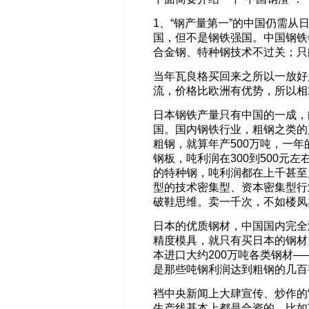
1、“钢产量第一”的中国仍需
国，但不是钢铁强国。中国钢铁
合金钢、特种钢技术不过关；只
当年瓦良格买回来之所以一放好
流，价格比欧洲有优势，所以相
日本钢铁产量只有中国的一成，
国。国内钢铁行业，粗钢之类的
粗钢，就算年产500万吨，一
钢板，吨利润在300到500元
的特种钢，吨利润都在上千甚至
型的技术密集型、资本密集型行
破鞋思维。卖一千次，不如楼凤
日本的优质钢材，中国国内完全
精度模具，就只有买日本的钢材
本进口大约200万吨各类钢材
是那些吨钢利润达到粗钢的几百
裆中央新闻上大肆宣传、炒作的
生产线基本上都是合资的。比如