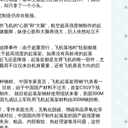
，却只拿了一个小头。
究制造仍存在瓶颈。
飞机的“心脏”和“大脑”，航空超高强度钢制作的起
有强健腿脚，纵使心脏和大脑再强大，巨人依然站立不
迫降事件：由于超重滑行，飞机落地时“轮胎都瘪
益于超高强度的起落架。如果没有高标准的起落
无论起飞还是降落，起落架都是支撑飞机的唯一部件，尤
载荷不仅仅来自机身重量，还有飞机垂直方向的巨
种钢材。 中国专家直言，飞机起落架用钢“代表着一
 目前，由于中国国产材料不过关，首架C919下线
作。 就目前起落架钢材使用现状来看，美国300M
国九成以上军民用飞机起落架材料由300M钢担纲。
技术，零件表面光亮，无氧化脱碳、增碳和晶界氧化等
成对比，中国国内用于制作起落架的国产超强度钢
夹杂、粗晶、内部裂纹、热处理渗氢等问题，这些
有关。