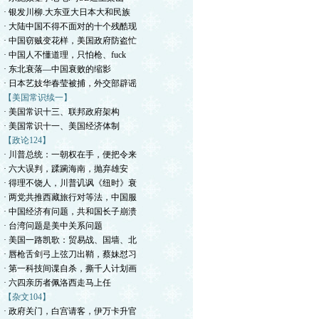
· 银发川柳.大东亚大日本大和民族
· 大陆中国不得不面对的十个残酷现
· 中国窃贼变花样，美国政府防盗忙
· 中国人不懂道理，只怕枪、fuck
· 东北衰落—中国衰败的缩影
· 日本艺妓华春莹被捕，外交部辟谣
【美国常识续一】
· 美国常识十三、联邦政府架构
· 美国常识十一、美国经济体制
【政论124】
· 川普总统：一朝权在手，便把令来
· 六大误判，蹂躏海南，抛弃雄安
· 得理不饶人，川普讥讽《纽时》衰
· 两党共推西藏旅行对等法，中国服
· 中国经济有问题，共和国长子崩溃
· 台湾问题是美中关系问题
· 美国一路凯歌：贸易战、国墙、北
· 唇枪舌剑弓上弦刀出鞘，蔡妹怼习
· 第一科技间谍自杀，撕千人计划画
· 六四亲历者佩洛西走马上任
【杂文104】
· 政府关门，白宫请客，伊万卡升官