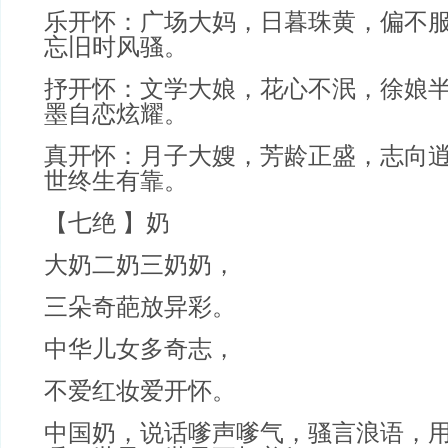
乐开怀：
广场大妈，日暮珠黄，偏不
忘旧时风骚。
抒开怀：
文学大娘，
花心不泯，
徐娘
墨自恋炫耀。
真开怀：
月子大嫂，芳龄正盛，志向
世终生有靠。
【七绝 】奶
大奶二奶三奶奶，
三朵奇葩放异彩。
中华儿女多奇志，
不爱红妆爱开怀。
中国奶，说话嗲声嗲气，骚言浪语，