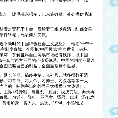
凯》，比毛泽东强多，比东施效颦、处处模仿毛泽
结发之妻死于非命、后续妻子难以数清，红都女皇
陪伴终老，死后僵尸受供。
近平新时代中国特色社会主义思想》、他把“一带一
民主制度宣战，企图把“中国模式”推向世界，破坏、
破坏、瓦解世界自由贸易市场经济秩序，以中国
宣扬一套与西方不同的价值观体系。中国的制度不是以
企图按照自己的利益，全面重塑整个世界。
、延长任期、搞终生制，光外号儿就多得数不清：
勒、习背书、习大帝、习博士、习歪嘴等等一大
当当的、响彻宇宙的外号是大撒币（大傻逼）。
、主席+终身制、袁世凯、复辟、戊戌变法、向天再
移民、习近P、登机、不同意、昏君、戊戌（取代之
、黄袍加身、袁大头、洪宪、1984、小熊维尼………