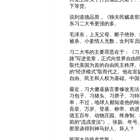
下等货。
说到道德品质，《独夫民贼袁世
东习二大爷更强的多。
毛泽东，上无父母、断子绝孙、
被杀、小妾情人无数，女列车员
习二大爷的主要罪恶在于：《习
路”写进党章，正式向世界自由
取代美国为首的自由民主秩序。
的“经济模式”取而代之。他在
自由、民主和人权为基础。中国
最近，习大傻逼扬言要修改宪法
习包子、习猪头、习胖子、习特
串，不过，地球人都知道他的响
吾皇、万岁、登基、称帝、劝进
借五百年、动物庄园、终身制、
前的“戊戌变法”）、张勋、年号
那里谈得到神马好人、坏人？
民国大总统袁世凯：