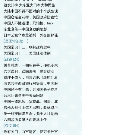
· 银发川柳.大东亚大日本大和民族
· 大陆中国不得不面对的十个残酷现
· 中国窃贼变花样，美国政府防盗忙
· 中国人不懂道理，只怕枪、fuck
· 东北衰落—中国衰败的缩影
· 日本艺妓华春莹被捕，外交部辟谣
【美国常识续一】
· 美国常识十三、联邦政府架构
· 美国常识十一、美国经济体制
【政论124】
· 川普总统：一朝权在手，便把令来
· 六大误判，蹂躏海南，抛弃雄安
· 得理不饶人，川普讥讽《纽时》衰
· 两党共推西藏旅行对等法，中国服
· 中国经济有问题，共和国长子崩溃
· 台湾问题是美中关系问题
· 美国一路凯歌：贸易战、国墙、北
· 唇枪舌剑弓上弦刀出鞘，蔡妹怼习
· 第一科技间谍自杀，撕千人计划画
· 六四亲历者佩洛西走马上任
【杂文104】
· 政府关门，白宫请客，伊万卡升官