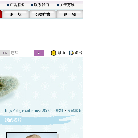
广告服务
联系我们
关于万维
论 坛
分类广告
购 物
帮助
退出
https://blog.creaders.net/u/9502/
>
复制
>
收藏本页
我的名片