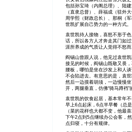
包括孙宝琦（内阁总理）、陆建
（直隶总督）、薛福成（驻外大
周学熙（财政总长）、那桐（军
世凯扩展自己势力的一种方式。
袁世凯待人接物，喜怒不形于色
话，所以各方人才奔走其门如过
涯所养成的气质让人觉得不怒而
阎锡山曾跟人说，他见过袁世凯
接见的时候，阎锡山既敬又畏，
腰板，哪怕是坐在沙发上和人谈
不会陷进去。有意思的是，袁世
然后一边摸着胡须，一边慢慢坐
开，两腿垂直，仿佛“骑马蹲裆
袁世凯的饮食起居，基本常年不
早上6点起床，6点半早餐（总
（菜的花样也大都不变，他最喜
下午2点到5点继续办公会客，
点归寝，十分有规律。