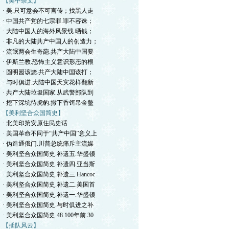
【美中杂文】
· 美.只可意会不可言传；找黑人走
· 中国共产党的七宗罪.罪不容诛；
· 大陆中国人的海外风景线.晒钱；
· 非凡的大陆共产中国人的创造力；
· 流氓两会生奇葩.共产大陆中国要
· 伊斯兰教.恐怖主义意识形态的根
· 圆明园该烧.共产大陆中国该打；
· 与时俱进.大陆中国天灾花样翻新
· 共产大陆垃圾国家.从武警部队到
· 挖下深坑待虎豹.撒下香饵吊金鳌
【美利坚合众国简史】
· 北美印第安原住民史话
· 美国革命不同于“共产中国”意义上
· 伪造通俄门.川普总统痛斥主流媒
· 美利坚合众国简史.补遗五.华盛顿
· 美利坚合众国简史.补遗四.亚当斯
· 美利坚合众国简史.补遗三.Hancoc
· 美利坚合众国简史.补遗二.美国首
· 美利坚合众国简史.补遗一.华盛顿
· 美利坚合众国简史.与时俱进之补
· 美利坚合众国简史.48.100年前.30
【插队风云】