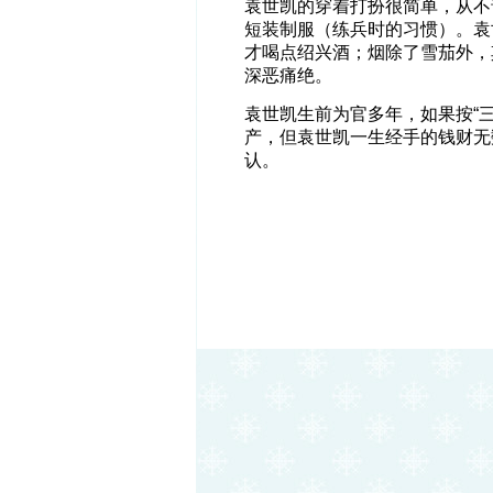
袁世凯的穿着打扮很简单，从不
短装制服（练兵时的习惯）。袁
才喝点绍兴酒；烟除了雪茄外，
深恶痛绝。
袁世凯生前为官多年，如果按“
产，但袁世凯一生经手的钱财无
认。