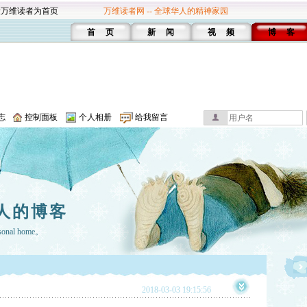
设万维读者为首页
万维读者网 -- 全球华人的精神家园
首 页
新 闻
视 频
博 客
志
控制面板
个人相册
给我留言
人的博客
rsonal home。
2018-03-03 19:15:56