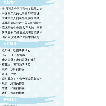
最新发布
· 美.只可意会不可言传；找黑人走
· 中国共产党的七宗罪.罪不容诛；
· 大陆中国人的海外风景线.晒钱；
· 非凡的大陆共产中国人的创造力；
· 流氓两会生奇葩.共产大陆中国要
· 伊斯兰教.恐怖主义意识形态的根
· 圆明园该烧.共产大陆中国该打；
友好链接
· 欧阳峰：欧阳峰的blog
· blee1：blee1的博客
· 摩诃笨蛋：摩诃笨蛋的博客
· 黄花岗：黄花岗的博客
· 汉卿：汉卿的博客
· 芹泥：芹泥
· 紫荆棘鸟：-*-紫色王家思絮絮-*-
· 思羽：思羽的博客
· 华蓥：华蓥的博客
· 木桩：木桩的博客
分类目录