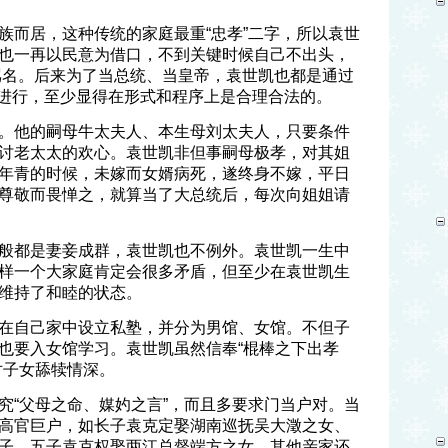
族而居，这种传统的家庭最重“忠孝”二字，所以袁世
也一再以民意为借口，不到关键时候自己不出头，
的骂名。后来为了当总统、当皇帝，袁世凯也都是通过
方式来进行，至少显得在形式和程序上是合理合法的。
。他的嗣母牛太夫人、本生母刘太夫人，只要条件
讨老太太的欢心。袁世凯非但事嗣母极孝，对其姐
年青的时候，未嫁而女婿病死，遂终身不嫁，平日
尊敬而畏惮之，就算当了大总统后，每次向姐姐请
般都是妻妾成群，袁世凯也不例外。袁世凯一生中
样一个大家庭肯定会很多矛盾，但至少在袁世凯生
维持了和睦的状态。
在自己家中设立私塾，并分为男馆、女馆。不但子
也要入女馆学习。袁世凯虽然信奉“棍棒之下出孝
对子女舔犊情深。
究“父母之命、媒妁之言”，而且多要求门当户对。当
高官巨户，如长子袁克定娶湖南巡抚吴大澂之女、
子、五子袁克权娶两江总督端方之女，其他亲家还