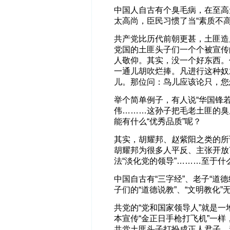
中国人自古有个臭毛病，在至高
太高尚，臣民习惯了当“素质不
共产党比历代前朝更甚，土匪造
党国的土匪头子们一个个被宣传
人敬仰。其实，没一个好东西。
一通儿胡吹烂捧。凡进行这种奴
儿。那位问：鸟儿应该论只，您
举个简单例子，有人说“华国锋
伟………这孙子把毛老土匪的臭
能有什么“优秀品质”呢？
其实，胡耀邦、赵紫阳之类的所
胡耀邦为很多人平反、主张开放
法“淡化党的领导”………至于什么
中国自古有“三字经”、老子“道德
子们的“道德说教”、“文明教化
共党的“党和国家领导人”就是
本宣传“金正日手枪打飞机”一
共党土匪头子打扮成正人君子、