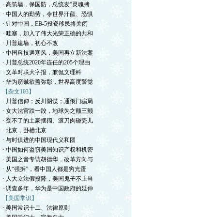
· 高筑墙，保国防，总统发“灵魂拷
· 中国人的勤劳，令世界汗颜、恐惧
· 针对中国，EB-5投资移民将关闭
· 哇塞，加入了伟大光荣正确的共和
· 川普建墙，初心不改
· 中国科技遇寒风，美国再立新法案
· 川普总统2020年连任的205个理由
· 文革对联大字报，兼侃文理科
· 华为窃贼欲盖弥彰，世界高度警觉
【杂文103】
· 川普信仰；反川阴谋；通俄门骗局
· 女大法官跌一跤，地球为之颤三颤
· 受不了的土豪摆阔、滚刀肉碰瓷儿
· 北京，卧槽北京
· 与时俱进的中国现代义和团
· 中国如何盗窃美国知识产权和机密
· 美国之音专访胡德华，改革方向与
· 从“强拆”，看中国人都是穷光蛋
· 人大立法假投降，美国鬼子不上当
· 调查多年，华为是中国政府的延伸
【美国常识】
· 美国常识十二、法律原则