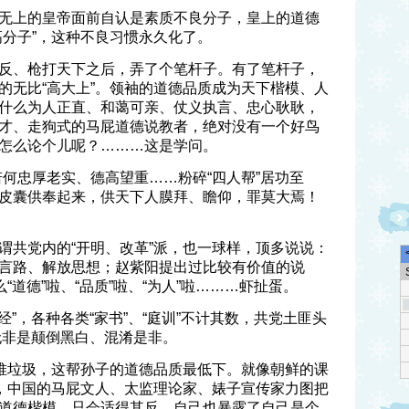
无上的皇帝面前自认是素质不良分子，皇上的道德
高分子”，这种不良习惯永久化了。
反、枪打天下之后，弄了个笔杆子。有了笔杆子，
的无比“高大上”。领袖的道德品质成为天下楷模、人
什么为人正直、和蔼可亲、仗义执言、忠心耿耿，
才、走狗式的马屁道德说教者，绝对没有一个好鸟
怎么论个儿呢？………这是学问。
若何忠厚老实、德高望重……粉碎“四人帮”居功至
皮囊供奉起来，供天下人膜拜、瞻仰，罪莫大焉！
谓共党内的“开明、改革”派，也一球样，顶多说说：
言路、解放思想；赵紫阳提出过比较有价值的说
“道德”啦、“品质”啦、“为人”啦………虾扯蛋。
经”，各种各类“家书”、“庭训”不计其数，共党土匪头
”无非是颠倒黑白、混淆是非。
一堆垃圾，这帮孙子的道德品质最低下。就像朝鲜的课
样，中国的马屁文人、太监理论家、婊子宣传家力图把
道德楷模，只会适得其反，自己也暴露了自己是个