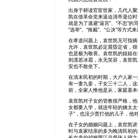
出身于耕读官宦世家，几代人聚
凯在借革命党来逼迫清帝退位时
就是为了逃避“逼宫”、“不忠”
“选举”、“推戴”、“公决”等
在孝道问题上，袁世凯无可指摘
允许，袁世凯必定晨昏定省，很
也是极为敬畏。袁世凯的姐姐在
则凛若冰霜，永无笑容，袁世凯
安也不敢坐下。
在清末民初的时期，大户人家一
有一妻九妾，子女三十二人，这
前，全家人惟他是从，家庭基本
袁世凯对子女的管教很严格，他
女都要入学，就连年轻的姨太太
子”，也没少责打他的儿子，他
在子女的婚姻问题上，袁世凯讲
时与袁家结亲的多为晚清民初的
长女袁伯祯嫁两江总督张人骏之