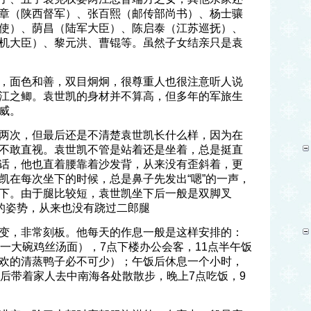
章（陕西督军）、张百熙（邮传部尚书）、杨士骧
使）、荫昌（陆军大臣）、陈启泰（江苏巡抚）、
机大臣）、黎元洪、曹锟等。虽然子女结亲只是袁
，面色和善，双目炯炯，很尊重人也很注意听人说
江之鲫。袁世凯的身材并不算高，但多年的军旅生
威。
两次，但最后还是不清楚袁世凯长什么样，因为在
不敢直视。袁世凯不管是站着还是坐着，总是挺直
话，他也直着腰靠着沙发背，从来没有歪斜着，更
凯在每次坐下的时候，总是鼻子先发出“嗯”的一声，
下。由于腿比较短，袁世凯坐下后一般是双脚叉
”的姿势，从来也没有跷过二郎腿
变，非常刻板。他每天的作息一般是这样安排的：
是一大碗鸡丝汤面），7点下楼办公会客，11点半午饭
欢的清蒸鸭子必不可少）；午饭后休息一个小时，
然后带着家人去中南海各处散散步，晚上7点吃饭，9