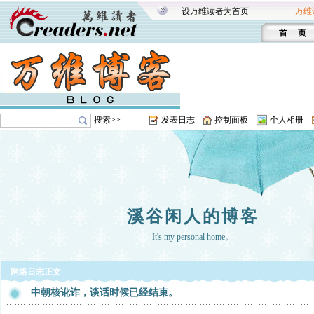
设万维读者为首页
万维
首 页
搜索>>
发表日志
控制面板
个人相册
溪谷闲人的博客
It's my personal home。
网络日志正文
中朝核讹诈，谈话时候已经结束。