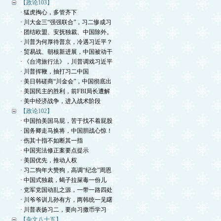
【政论103】
· 猛虎掏心，多管齐下
· 川大金三“强强联合”，习二惨成习
· 团结欧盟、安抚独裁、中国除外。
· 川普为何厚待普京，冷遇习近平？
· 贸易战、朝核新进展，中国被动干
· 《台湾旅行法》，川普调戏习近平
· 川普挥鞭，抽打习二中国
· 美日韩磋商“川金会”，中国彻底出
· 美国民主的胜利，前FBI局长遭解
· 美中经济战争，进入战术阶段
【政论102】
· 中国拍美国马屁，苦于找不着屁股
· 国务卿走马换将，中国胆战心惊！
· 伤其十指不如断其一指
· 中国宪法修正案要点提示
· 美国优先，推动人权
· 习二狗年大赞狗，高调“纪念”周恩
· 中国式独裁，蝎子拉屎毒一份儿
· 党军党国动乱之源，一带一路四处
· 川爷爷训儿孙有方，两韩统一见曙
· 川普表扬习二，要向习撒币学习
【杂文八十五】