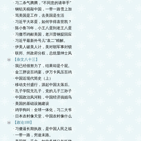
· 习二杀气腾腾，“不同意的请举手”
· 钢铝关税敲中国，一带一路雪上加
· 骂美国是工作，去美国是生活
· 习近平大坏蛋，如何学得袁世凯？
· 陈小鲁70年，小王八蛋到老王八蛋
· 习撒币鸡献美国，老川普钢腚回应
· 习近平最新外号儿“袁二”精解。
· 伊美人破美人计，美对朝军事封锁
· 联邦、州政府分权，总统显绅士风
【杂文八十三】
· 我已经很努力了，结果却是个屁。
· 金三胖设百鸡宴，伊万卡凤压百鸡
· 中国近现代简史（上）
· 移动支付盛行，源起中国太落后。
· 孔子学院无孔子，党的儿子三孙子
· 中国政治风河鞋，中国经济搞娼鸟
· 美国的基础设施建设
· 鸡学狗叫：全球一体化，习二大爷
· 日本农村像天堂，中国农村像什么
【政论100】
· 习傻逼长期执政，是中国人民之福
· 一带一路，穷途末路。