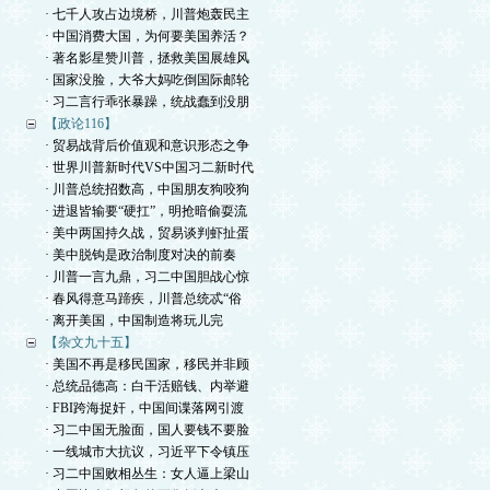
· 七千人攻占边境桥，川普炮轰民主
· 中国消费大国，为何要美国养活？
· 著名影星赞川普，拯救美国展雄风
· 国家没脸，大爷大妈吃倒国际邮轮
· 习二言行乖张暴躁，统战蠢到没朋
【政论116】
· 贸易战背后价值观和意识形态之争
· 世界川普新时代VS中国习二新时代
· 川普总统招数高，中国朋友狗咬狗
· 进退皆输要“硬扛”，明抢暗偷耍流
· 美中两国持久战，贸易谈判虾扯蛋
· 美中脱钩是政治制度对决的前奏
· 川普一言九鼎，习二中国胆战心惊
· 春风得意马蹄疾，川普总统忒“俗
· 离开美国，中国制造将玩儿完
【杂文九十五】
· 美国不再是移民国家，移民并非顾
· 总统品德高：白干活赔钱、内举避
· FBI跨海捉奸，中国间谍落网引渡
· 习二中国无脸面，国人要钱不要脸
· 一线城市大抗议，习近平下令镇压
· 习二中国败相丛生：女人逼上梁山