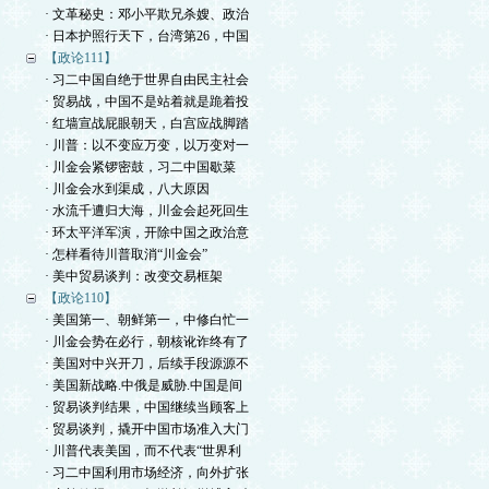
· 文革秘史：邓小平欺兄杀嫂、政治
· 日本护照行天下，台湾第26，中国
【政论111】
· 习二中国自绝于世界自由民主社会
· 贸易战，中国不是站着就是跪着投
· 红墙宣战屁眼朝天，白宫应战脚踏
· 川普：以不变应万变，以万变对一
· 川金会紧锣密鼓，习二中国歇菜
· 川金会水到渠成，八大原因
· 水流千遭归大海，川金会起死回生
· 环太平洋军演，开除中国之政治意
· 怎样看待川普取消“川金会”
· 美中贸易谈判：改变交易框架
【政论110】
· 美国第一、朝鲜第一，中修白忙一
· 川金会势在必行，朝核讹诈终有了
· 美国对中兴开刀，后续手段源源不
· 美国新战略.中俄是威胁.中国是间
· 贸易谈判结果，中国继续当顾客上
· 贸易谈判，撬开中国市场准入大门
· 川普代表美国，而不代表“世界利
· 习二中国利用市场经济，向外扩张