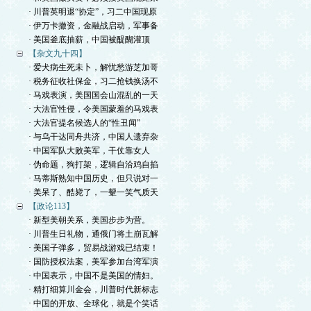
· 川普英明退“协定”，习二中国现原
· 伊万卡撤资，金融战启动，军事备
· 美国釜底抽薪，中国被醍醐灌顶
【杂文九十四】
· 爱犬病生死未卜，解忧愁游芝加哥
· 税务征收社保金，习二抢钱换汤不
· 马戏表演，美国国会山混乱的一天
· 大法官性侵，令美国蒙羞的马戏表
· 大法官提名候选人的“性丑闻”
· 与乌干达同舟共济，中国人遗弃杂
· 中国军队大败美军，干仗靠女人
· 伪命题，狗打架，逻辑自洽鸡自掐
· 马蒂斯熟知中国历史，但只说对一
· 美呆了、酷毙了，一颦一笑气质天
【政论113】
· 新型美朝关系，美国步步为营。
· 川普生日礼物，通俄门将土崩瓦解
· 美国子弹多，贸易战游戏已结束！
· 国防授权法案，美军参加台湾军演
· 中国表示，中国不是美国的情妇。
· 精打细算川金会，川普时代新标志
· 中国的开放、全球化，就是个笑话