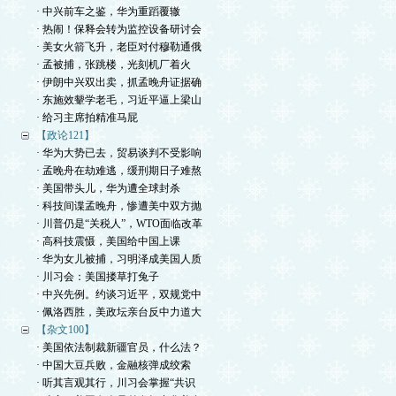
· 中兴前车之鉴，华为重蹈覆辙
· 热闹！保释会转为监控设备研讨会
· 美女火箭飞升，老臣对付穆勒通俄
· 孟被捕，张跳楼，光刻机厂着火
· 伊朗中兴双出卖，抓孟晚舟证据确
· 东施效颦学老毛，习近平逼上梁山
· 给习主席拍精准马屁
【政论121】
· 华为大势已去，贸易谈判不受影响
· 孟晚舟在劫难逃，缓刑期日子难熬
· 美国带头儿，华为遭全球封杀
· 科技间谍孟晚舟，惨遭美中双方抛
· 川普仍是“关税人”，WTO面临改革
· 高科技震慑，美国给中国上课
· 华为女儿被捕，习明泽成美国人质
· 川习会：美国搂草打兔子
· 中兴先例。约谈习近平，双规党中
· 佩洛西胜，美政坛亲台反中力道大
【杂文100】
· 美国依法制裁新疆官员，什么法？
· 中国大豆兵败，金融核弹成绞索
· 听其言观其行，川习会掌握“共识