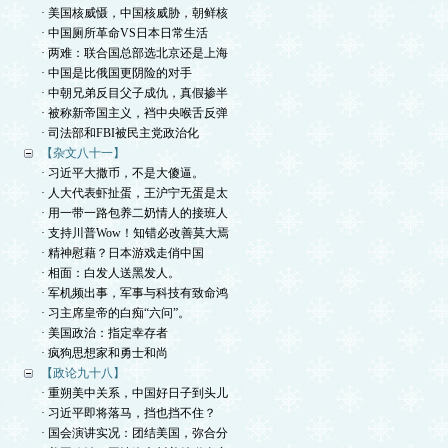
· 美国核威慑，中国核威胁，朝鲜核
· 中国厕所革命VS日本日常生活
· 两难：联合国总部选北京还是上海
· 中国是比俄国更阴险的对手
· 中朝兄弟反目父子成仇，真假掺半
· 被称新帝国主义，裆中央喉舌反弹
· 司法部和FBI被民主党政治化
【杂文八十一】
· 习近平大撒币，不是大傻逼。
· 人大代表虾扯蛋，王沪宁无蛋是太
· 用一带一路包养二奶情人的接班人
· 支持川普Wow！知错必改善莫大焉
· 精神慰藉？日本游戏走俏中国
· 相面：白发人送黑发人。
· 军机频出事，军事与科技有致命鸿
· 习主席皇帝的白痴“六问”。
· 美国政治：指定幸存者
· 疯狗思想家和勇士和尚
【政论九十八】
· 重朔美中关系，中国好日子到头儿
· 习近平即将落马，挡也挡不住？
· 国会演讲实况：团结美国，弥合分