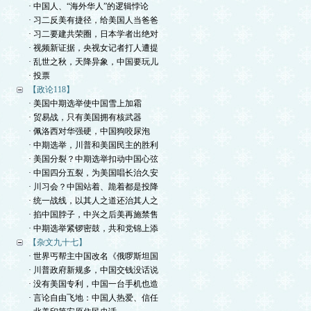
· 中国人、“海外华人”的逻辑悖论
· 习二反美有捷径，给美国人当爸爸
· 习二要建共荣圈，日本学者出绝对
· 视频新证据，央视女记者打人遭提
· 乱世之秋，天降异象，中国要玩儿
· 投票
【政论118】
· 美国中期选举使中国雪上加霜
· 贸易战，只有美国拥有核武器
· 佩洛西对华强硬，中国狗咬尿泡
· 中期选举，川普和美国民主的胜利
· 美国分裂？中期选举扣动中国心弦
· 中国四分五裂，为美国唱长治久安
· 川习会？中国站着、跪着都是投降
· 统一战线，以其人之道还治其人之
· 掐中国脖子，中兴之后美再施禁售
· 中期选举紧锣密鼓，共和党锦上添
【杂文九十七】
· 世界丐帮主中国改名《俄啰斯坦国
· 川普政府新规多，中国交钱没话说
· 没有美国专利，中国一台手机也造
· 言论自由飞地：中国人热爱、信任