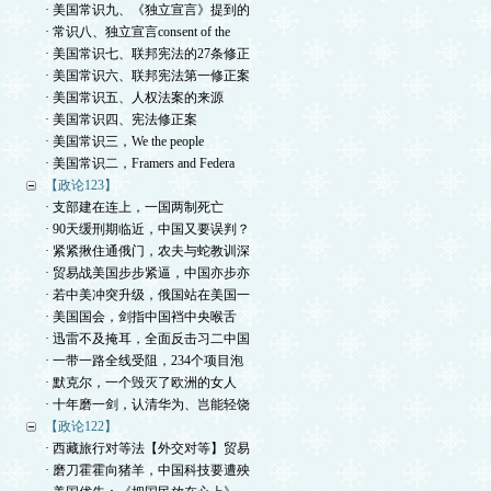
· 美国常识九、《独立宣言》提到的
· 常识八、独立宣言consent of the
· 美国常识七、联邦宪法的27条修正
· 美国常识六、联邦宪法第一修正案
· 美国常识五、人权法案的来源
· 美国常识四、宪法修正案
· 美国常识三，We the people
· 美国常识二，Framers and Federa
【政论123】
· 支部建在连上，一国两制死亡
· 90天缓刑期临近，中国又要误判？
· 紧紧揪住通俄门，农夫与蛇教训深
· 贸易战美国步步紧逼，中国亦步亦
· 若中美冲突升级，俄国站在美国一
· 美国国会，剑指中国裆中央喉舌
· 迅雷不及掩耳，全面反击习二中国
· 一带一路全线受阻，234个项目泡
· 默克尔，一个毁灭了欧洲的女人
· 十年磨一剑，认清华为、岂能轻饶
【政论122】
· 西藏旅行对等法【外交对等】贸易
· 磨刀霍霍向猪羊，中国科技要遭殃