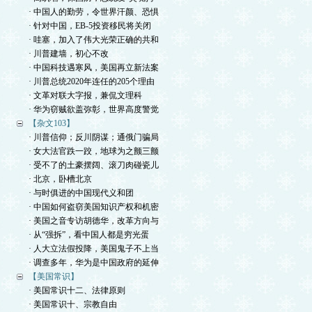
· 中国人的勤劳，令世界汗颜、恐惧
· 针对中国，EB-5投资移民将关闭
· 哇塞，加入了伟大光荣正确的共和
· 川普建墙，初心不改
· 中国科技遇寒风，美国再立新法案
· 川普总统2020年连任的205个理由
· 文革对联大字报，兼侃文理科
· 华为窃贼欲盖弥彰，世界高度警觉
【杂文103】
· 川普信仰；反川阴谋；通俄门骗局
· 女大法官跌一跤，地球为之颤三颤
· 受不了的土豪摆阔、滚刀肉碰瓷儿
· 北京，卧槽北京
· 与时俱进的中国现代义和团
· 中国如何盗窃美国知识产权和机密
· 美国之音专访胡德华，改革方向与
· 从“强拆”，看中国人都是穷光蛋
· 人大立法假投降，美国鬼子不上当
· 调查多年，华为是中国政府的延伸
【美国常识】
· 美国常识十二、法律原则
· 美国常识十、宗教自由