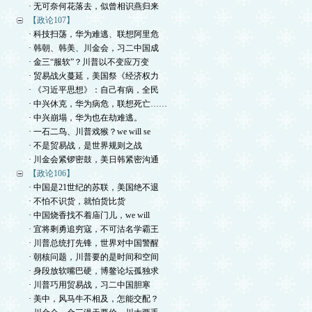
· 无可奈何花落去，似曾相识燕归来
【政论107】
· 科技扫荡，华为难逃、联想阿里危
· 韩朝、韩美、川金会，习二中国成
· 金三“服软”？川普以不变应万变
· 贸易战火蔓延，美国祭《经济权力
· 《习近平思想》：自己有病，全民
· 中兴休克，华为病危，联想死亡……
· 中兴崩塌，华为也在劫难逃。
· 一石二鸟、川普戏猴？we will se
· 不是贸易战，是世界规则之战
· 川金会紧锣密鼓，美日韩紧密沟通
【政论106】
· 中国是21世纪的苏联，美国绝不退
· 不怕不识货，就怕货比货
· 中国烧香找不着庙门儿，we will
· 宜将剩勇追穷寇，不可沽名学霸王
· 川普总统打先锋，世界对中国警醒
· 朝核问题，川普要的是时间和空间
· 身段放软嘴巴硬，博鳌论坛孤独求
· 川普巧用贸易战，习二中国胆寒
· 美中，风马牛不相及，怎能交配？