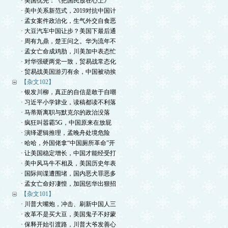
· 美国优先：《把国民放在心上》
· 美中关系新范式，2019对抗中国计
· 孟女案件政治化，生气外交自食恶
· 大豆汽车中国让步？美国下最后通
· 周有九鼎，楚王问之。华为流年不
· 孟女亡命成鸡肋，川美加中表态忙
· 对华强硬两党一致，贸易战常态化
· 贸易战美国游刃有余，中国被动挨
【杂文102】
· 银发川柳，真正的自信是敢于自嘲
· 习近平小学肄业，读稿都读不利落
· 马蒂斯离职与默克尔的政治没落
· 疯狂叫嚣霸5G，中国原来在放屁
· 演绎逻辑推理，孟晚舟处境危险
· 哈哈，外国佬拿“中国厕所革命”开
· 让美国稳定增长，中国才能经受打
· 美中风马牛不相及，美国历史年表
· 国际间谍遭围堵，国内恶犬罪恶多
· 孟女亡命好凄惶，加国惩华出狠招
【杂文101】
· 川普大嘴炮，冲击、刷新中国人三
· 改革不是买大豆，美国鬼子不好蒙
· 保释开始引渡路，川普大爷发善心