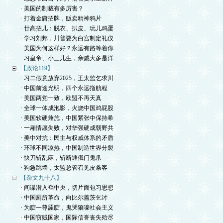
· 美国的制裁有多厉害？
· 打着金庸招牌，贩卖精神鸦片
· 廿高招儿：脱衣、扒皮、玩儿鸡蛋
· 学习刘邦，川普要为白宫制定礼仪
· 美国为何这样好？永远有路等着你
· 习皇帝、小三儿生，亲戚大多是洋
【政论119】
· 习二假意放弃2025，王太监乞求川
· 中国前途光明，四个永远指航程
· 美国两党一致，欧盟不再天真
· 全球一体成泡影，火烧中国鸡屁股
· 美国软硬兼施，中国紧张中保持希
· 一厢情愿失败，对华强硬成朝野共
· 美中对抗：民主与权威体系的矛盾
· 环球不同凉热，中国制造世界分裂
· 快刀斩乱麻，斩断通俄门鬼爪
· 狗急跳墙，太监总管召见皮条客
【杂文九十八】
· 间谍潜入裆中央，切片面包习思想
· 中国厕所革命，向比尔盖茨乞讨
· 为腚一尊舔腚，鬼哭狼嚎社会主义
· 中国窃贼国家，国际信誉丧失殆尽