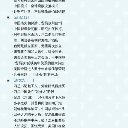
· 如何看待美国向盟国加征钢铝关税
· 中国模式：全球腐败没落模式
· 让财不让路、不怕贼偷就怕贼惦记
【政论112】
· 中国痛失朝鲜牌，贸易战川普“来
· 中国智囊梦初醒，研究如何挨打。
· 对中兴斩尽杀绝，习二走后门赔惨
· 靠，川普要在朝鲜海滩开酒店
· 台湾是独立国家，无需再次独立
· 川普将在2020大选中，稳操胜券。
· 川金会美韩朝三方会谈，干中国屁
· “贸易战”反映美中关系的巨大转折
· 美国经济进入数十年来最佳繁荣期
· 兵分三路，“川金会”即将开场
【杂文九十一】
· 习总书记包工头，党企赔钱百姓买
· 习二中国处在“装好人”阶段
· 纪念《六四》，64张照片留下永恒
· 多事之秋，川普再向假新闻开炮
· 朝鲜核讹诈破灭，中国核威胁出头
· 以子之矛陷子之盾，贸易战击碎谎
· 杀鸡吓猴宰中兴，捡了芝麻抱西瓜
· 人怕没招、国忧无策，美国好在全