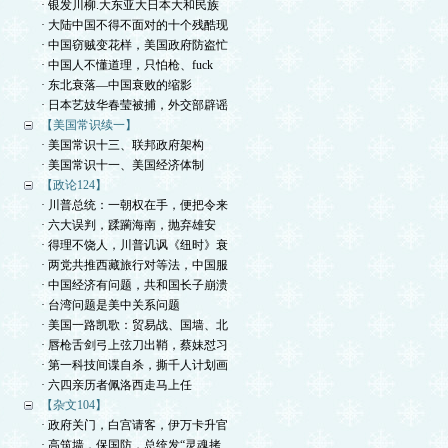
· 银发川柳.大东亚大日本大和民族
· 大陆中国不得不面对的十个残酷现
· 中国窃贼变花样，美国政府防盗忙
· 中国人不懂道理，只怕枪、fuck
· 东北衰落—中国衰败的缩影
· 日本艺妓华春莹被捕，外交部辟谣
【美国常识续一】
· 美国常识十三、联邦政府架构
· 美国常识十一、美国经济体制
【政论124】
· 川普总统：一朝权在手，便把令来
· 六大误判，蹂躏海南，抛弃雄安
· 得理不饶人，川普讥讽《纽时》衰
· 两党共推西藏旅行对等法，中国服
· 中国经济有问题，共和国长子崩溃
· 台湾问题是美中关系问题
· 美国一路凯歌：贸易战、国墙、北
· 唇枪舌剑弓上弦刀出鞘，蔡妹怼习
· 第一科技间谍自杀，撕千人计划画
· 六四亲历者佩洛西走马上任
【杂文104】
· 政府关门，白宫请客，伊万卡升官
· 高筑墙，保国防，总统发“灵魂拷