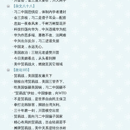
· 川金会，金三漫天要价，川大两手
【杂文八十八】
· 习二中国恐惧症，体制内学者遭封
· 金三弃核，习二是聋子耳朵—配搭
· 忽如一夜春风来，千树万树梨花开
· 科技扫荡向华为，中兴违规华为犯
· 华为作恶多端、屡教不改、法网难
· 中兴出尔反尔，习二进退失据
· 中国龙，永远无心。
· 美国政治：三朝元老盛赞川普
· 今日美媚看点，从头看到脚
· 美中贸易战火，燃烧至其它领域
【政论105】
· 贸易战，美国盟友遍天下
· 朝核台湾贸易战，美国三管齐下。
· 吃美国饭砸美国锅，习二中国砸不
· “贸易战”伊始，中国惨败，向WTO
· 不是贸易战，是世界自由民主保卫
· 拳打北韩除害，脚踏台湾兴利。
· 三十年磨一剑，川普横空出世
· 贸易战，面向习二中国骗子国家
· 精心布局的贸易战，岂会轻易罢手
· 摊牌贸易战，美中关系逆转分水岭