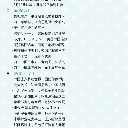
· 6月12新加坡，世界和平特殊时刻
【政论108】
· 先礼后兵，中国站着或跪着投降？
· 习二穿破鞋，马克思是裆中央的鸟
· 美中贸易谈判的意义
· 强势促和平，川普应获诺贝尔和平
· 芯片、OS、AI、5G，美国中国谁搞
· 美贸易团访华，面对二老板or顾客
· 科技扫荡变围剿，知识产权绞索套
· 量小非君子，无毒不丈夫
· 习二中国丑事多，老鸨子、头牌乱
· 习二中国魂飞魄散，东土取经全军
【杂文八十九】
· 中国进入梦幻世界，国防部修“防
· 北大校长，知错而后勇，中国式流
· 毛新宇死而复生，任战争科学院院
· 偷鸡不成蚀把米，狗咬尿泡空欢喜
· 牵着不走打着倒退，敬酒不吃吃罚
· 川金会.贸易谈判：we will see.t
· 毛新宇爷爷论民主，吓坏习近平孙
· 小学肄业电大毕业，王八瞪绿豆眼
· 钱砸高科技，习包子打狗有去无还