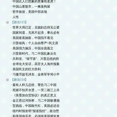
· 中国比人们想象的更像纸老虎！
· 中国山寨股市，一摊臭狗屎
· 哲学旅游，美国中部农场
· 人性
【政论115】
· 世界大局已定，丑媳妇总得见公婆
· 国家间谍，无风不起浪，事出必有
· 美国釜底抽薪，中国找不着北
· 川普雄风：个人自由尊严+民主原
· 美国强力施压，中国全面孤立
· 川普新时代，习二中国乱象丛生
· 共和党、“保守派“、川普总统的胜
· 全球化大笑话，高官夫人海外报案
· 美国民主的巨大胜利
· 习撒币超毛泽东，金将军学邓小平
【政论114】
· 最有人样儿总统，警告习二中国
· 死猪不怕开水烫，一哭二闹三上吊
· 《美墨加自贸协议》的真正意义
· 金正恩过河拆桥，习二中国惨遭抛
· 贸易战，中国敲竹杠，美国必还击
· 纽约时报发明“报道指控”，政治堕
· 和美国做买卖，必须按美国规矩来