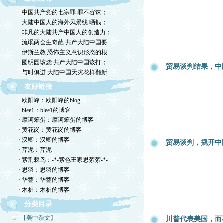
· 中国共产党的七宗罪.罪不容诛；
· 大陆中国人的海外风景线.晒钱；
· 非凡的大陆共产中国人的创造力；
· 流氓两会生奇葩.共产大陆中国要
· 伊斯兰教.恐怖主义意识形态的根
· 圆明园该烧.共产大陆中国该打；
贸易谈判结果，中
· 与时俱进.大陆中国天灾花样翻新
友好链接
· 欧阳峰：欧阳峰的blog
· blee1：blee1的博客
· 摩诃笨蛋：摩诃笨蛋的博客
· 黄花岗：黄花岗的博客
· 汉卿：汉卿的博客
贸易谈判，撬开中
· 芹泥：芹泥
· 紫荆棘鸟：-*-紫色王家思絮絮-*-
· 思羽：思羽的博客
· 华蓥：华蓥的博客
· 木桩：木桩的博客
分类目录
【美中杂文】
川普代表美国，而