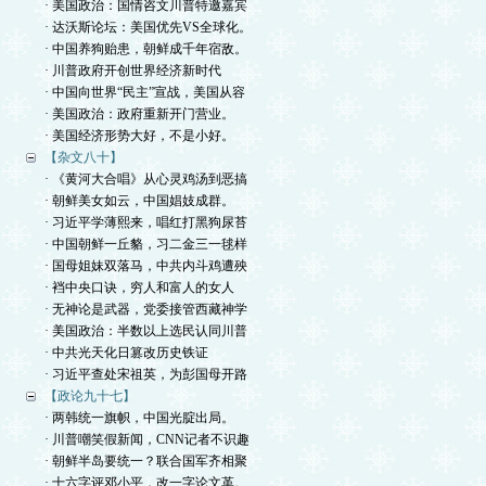
· 美国政治：国情咨文川普特邀嘉宾
· 达沃斯论坛：美国优先VS全球化。
· 中国养狗贻患，朝鲜成千年宿敌。
· 川普政府开创世界经济新时代
· 中国向世界“民主”宣战，美国从容
· 美国政治：政府重新开门营业。
· 美国经济形势大好，不是小好。
【杂文八十】
· 《黄河大合唱》从心灵鸡汤到恶搞
· 朝鲜美女如云，中国娼妓成群。
· 习近平学薄熙来，唱红打黑狗尿苔
· 中国朝鲜一丘貉，习二金三一毬样
· 国母姐妹双落马，中共内斗鸡遭殃
· 裆中央口诀，穷人和富人的女人
· 无神论是武器，党委接管西藏神学
· 美国政治：半数以上选民认同川普
· 中共光天化日篡改历史铁证
· 习近平查处宋祖英，为彭国母开路
【政论九十七】
· 两韩统一旗帜，中国光腚出局。
· 川普嘲笑假新闻，CNN记者不识趣
· 朝鲜半岛要统一？联合国军齐相聚
· 十六字评邓小平，改一字论文革。