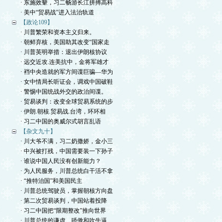
· 东施效颦，习二畅游长江拼搏高科
· 美中“贸易战”进入法治轨道
【政论109】
· 川普繁荣和资本主义归来。
· 朝鲜弃核，美国助其改变“国家走
· 川普英明举措：退出伊朗核协议
· 远交近攻.连美抗中，金将军雄才
· 裆中央造就的军方间谍巨骗—华为
· 女中情局长听证会，调戏中国破鞋
· 警惕中国统战外交的政治间谍。
· 贸易谈判：改变全球贸易系统的步
· 伊朗.朝核.贸易战.台湾，环环相
· 习二中国的奥威尔式胡言乱语
【杂文九十】
· 川大爷不满，习二奶撒娇，金小三
· 中兴被打残，中国需要装一下孙子
· 谁说中国人民没有创新能力？
· 为人民服务，川普总统白干活不拿
· “推特治国”和美国民主
· 川普总统驾驶员，掌握朝核方向盘
· 第二次贸易谈判，中国站着投降
· 习二中国把“限期整改”推向世界
· 川普总统的谦虚、骄傲和吹牛逼