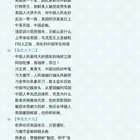
· 美国第一千金，如此多娇分外妖娆
· 打狗带主，朝鲜美人魅惑攻势失败
· 美国人讨厌中共，对中国人民友好
· 反击一带一路，美国经济蒸蒸日上
· 中美开战，中国必输。
· 顶层设计思想领先，王岐山是什么
· 上帝保佑美国，马克思主义是破鞋
· FBI入正轨，局长列中国学生间谍
【杂文八十二】
· 中国人民最伟大的朋友的地狱之路
· 阿弥陀佛，善哉呀，罪过！
· 川主席，奥青天，中国访民好申冤
· 习大撒币，人民领袖扛锄头拜厕所
· 习皇帝向富豪开刀，蔡太监向百姓
· 中国书记贱骨头，从爱国贼到骂国
· 中国人争先恐后移民，究竟为什么
· 新老诗画雅俗共赏，您的背影我的
· 魅惑攻势媚力四射，艳压全球摄人
· 美国建国根基，信仰和祈祷。
【争论九十九】
· 世界经济美国坐庄，川普通吃。
· 习撒币是银样蜡头枪
· 韩奥会，警惕朝鲜“魅惑、和平”攻