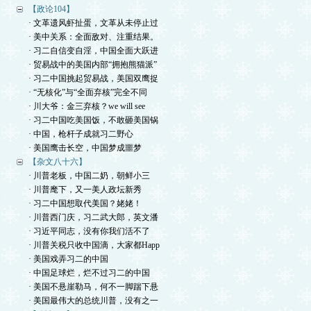
【政论104】
· 文革遗风虾扯蛋，文革从未停止过
· 美中关系：全面敌对、注重结果。
· 习二自信变自淫，中国全面大跃进
· 贸易战中的美国内部“拥抱熊猫派”
· 习二中国挑起贸易战，美国双鹰捉
· “无核化”与“全面弃核”完全不同
· 川大爷：金三弃核？we will see
· 习二中国吃美国饭，不敢砸美国锅
· 中国，枪杆子成就习二野心
· 美国鹰击长空，中国梦成噩梦
【杂文八十六】
· 川普老板，中国二奶，朝鲜小三
· 川普麾下，又一美人政坛新秀
· 习二中国想取代美国？姥姥！
· 川普西门庆，习二武大郎，英文潘
· 习近平同志，没有你我们活不了
· 川普关税只收中国滴，大家都Happ
· 美国戏弄习二的中国
· 中国足球烂，烂不过习二的中国
· 美国不悬崖勒马，何不一脚踹下悬
· 美国最伟大的总统川普，没有之一