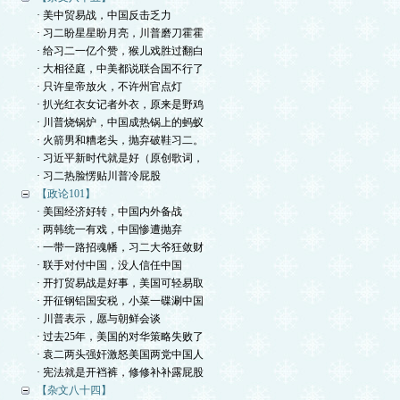
· 美中贸易战，中国反击乏力
· 习二盼星星盼月亮，川普磨刀霍霍
· 给习二一亿个赞，猴儿戏胜过翻白
· 大相径庭，中美都说联合国不行了
· 只许皇帝放火，不许州官点灯
· 扒光红衣女记者外衣，原来是野鸡
· 川普烧锅炉，中国成热锅上的蚂蚁
· 火箭男和糟老头，抛弃破鞋习二。
· 习近平新时代就是好（原创歌词，
· 习二热脸愣贴川普冷屁股
【政论101】
· 美国经济好转，中国内外备战
· 两韩统一有戏，中国惨遭抛弃
· 一带一路招魂幡，习二大爷狂敛财
· 联手对付中国，没人信任中国
· 开打贸易战是好事，美国可轻易取
· 开征钢铝国安税，小菜一碟涮中国
· 川普表示，愿与朝鲜会谈
· 过去25年，美国的对华策略失败了
· 袁二两头强奸激怒美国两党中国人
· 宪法就是开裆裤，修修补补露屁股
【杂文八十四】