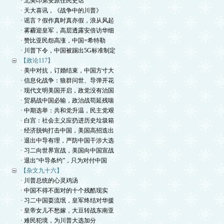
· 北美印第安原住民史话
· 天大喜讯，《战争中的川普》
· 谣言？假作真时真亦假，浪从风起
· 雾霾迎皇军，高层透露安倍访华细
· 赞比亚民怨高涨，中国=希特勒
· 川普下令，中国被踢出5G标准制定
【政论117】
· 美中对抗，订婚结束，中国方寸大
· 信息化战争：狼群问世、导弹开花
· 现代文明美国开启，政党没有治国
· 贸易战中国必输，政治战苟延残喘
· 中期选举：共和党升温，民主党艰
· 白宫：社会主义应扔进历史垃圾箱
· 经济脱钩打击中国，美国高招迭出
· 退出中导有理，严防中国干涉大选
· 习二向世界宣战，美国向中国宣战
· 退出“中导条约”，只为对付中国
【杂文九十六】
· 川普总统的心灵鸡汤
· 中国不得不面对的十个残酷现实
· 习二中国耍流氓，皇军终结对华援
· 皇帝女儿不愁嫁，大豆转战东南亚
· 难民犯境，为川普大选加分