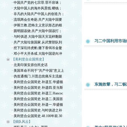
· 中国共产党的七宗罪.罪不容诛；
· 大陆中国人的海外风景线.晒钱；
· 非凡的大陆共产中国人的创造力；
· 流氓两会生奇葩.共产大陆中国要
· 伊斯兰教.恐怖主义意识形态的根
· 圆明园该烧.共产大陆中国该打；
· 与时俱进.大陆中国天灾花样翻新
习二中国利用市场
· 共产大陆垃圾国家.从武警部队到
· 挖下深坑待虎豹.撒下香饵吊金鳌
· 邓小平大开杀戒.大陆中国逆向冲
【美利坚合众国简史】
· 北美印第安原住民史话
· 美国革命不同于“共产中国”意义上
· 伪造通俄门.川普总统痛斥主流媒
· 美利坚合众国简史.补遗五.华盛顿
东施效颦，习二畅
· 美利坚合众国简史.补遗四.亚当斯
· 美利坚合众国简史.补遗三.Hancoc
· 美利坚合众国简史.补遗二.美国首
· 美利坚合众国简史.补遗一.华盛顿
· 美利坚合众国简史.与时俱进之补
· 美利坚合众国简史.48.100年前.30
【插队风云】