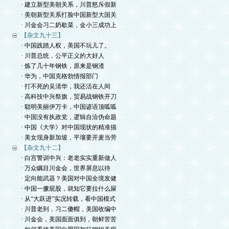
· 建立新型美朝关系，川普怒斥假新
· 美朝新型关系打脸中国新型大国关
· 川金会习二奶歇菜，金小三成功上
【杂文九十三】
· 中国践踏人权，美国不玩儿了。
· 川普总统，公平正义的大好人
· 炼了几十年钢铁，原来是钢渣
· 华为，中国克格勃情报部门
· 打不死的吴清华，我还活在人间
· 高科技中兴祭旗，贸易战钢铁开刀
· 聪明美丽伊万卡，中国谚语顶呱呱
· 中国没有执政党，逻辑自洽伪命题
· 中国《大学》对中国现状的精准描
· 美女现身新加坡，平壤要开麦当劳
【杂文九十二】
· 白宫警训中兴：老老实实重新做人
· 万众瞩目川金会，世界屏息以待
· 定向能武器？美国对中国全境发健
· 中国一撅屁股，就知它要拉什么屎
· 从“大跃进”实况转载，看中国模式
· 川普老到，习二傻帽，美国收编中
· 川金会，美国面面俱到，朝鲜苦苦