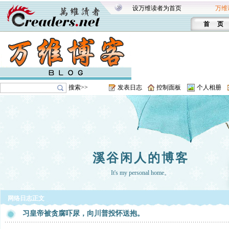
设万维读者为首页
万维
首 页
搜索>>
发表日志
控制面板
个人相册
溪谷闲人的博客
It's my personal home。
网络日志正文
习皇帝被贪腐吓尿，向川普投怀送抱。