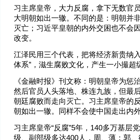
习主席皇帝，大力反腐，拿下无数官员
大明朝如出一辙。不同的是：明朝并
灭亡；习近平皇朝的内外交困也不会
改变。
江泽民用三个代表，把将经济新贵纳入
体系”，滋生腐败文化，产生一小撮超
《金融时报》刊文称：明朝皇帝为惩
然后官员人头落地、株连九族，但最
朝廷腐败而走向灭亡。习主席皇帝的
朝如出一辙。同样不会使中国走出内
习主席皇帝“反腐”5年，140多万基层
级、副部级多达400人，周、薄；郭