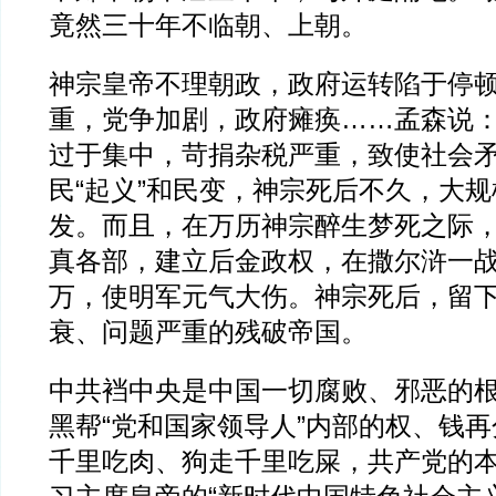
竟然三十年不临朝、上朝。
神宗皇帝不理朝政，政府运转陷于停
重，党争加剧，政府瘫痪……孟森说
过于集中，苛捐杂税严重，致使社会
民“起义”和民变，神宗死后不久，大
发。而且，在万历神宗醉生梦死之际
真各部，建立后金政权，在撒尔浒一
万，使明军元气大伤。神宗死后，留
衰、问题严重的残破帝国。
中共裆中央是中国一切腐败、邪恶的
黑帮“党和国家领导人”内部的权、钱
千里吃肉、狗走千里吃屎，共产党的