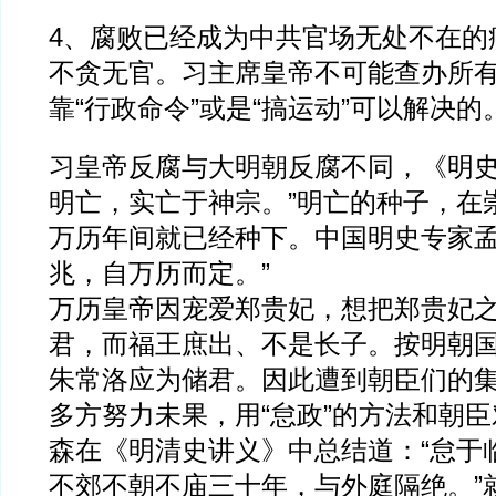
4、腐败已经成为中共官场无处不在的
不贪无官。习主席皇帝不可能查办所
靠“行政命令”或是“搞运动”可以解决的
习皇帝反腐与大明朝反腐不同，《明史
明亡，实亡于神宗。”明亡的种子，在
万历年间就已经种下。中国明史专家孟
兆，自万历而定。”
万历皇帝因宠爱郑贵妃，想把郑贵妃
君，而福王庶出、不是长子。按明朝
朱常洛应为储君。因此遭到朝臣们的
多方努力未果，用“怠政”的方法和朝
森在《明清史讲义》中总结道：“怠于
不郊不朝不庙三十年，与外庭隔绝。”