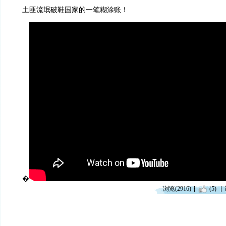
土匪流氓破鞋国家的一笔糊涂账！
�
浏览(2916)
(5)