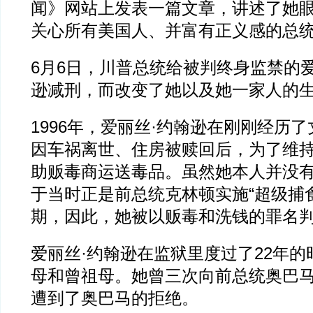
闻》网站上发表一篇文章，讲述了她
关心所有美国人、并富有正义感的总
6月6日，川普总统给被判终身监禁的爱
逊减刑，而改变了她以及她一家人的
1996年，爱丽丝·约翰逊在刚刚经历
因车祸离世、住房被赎回后，为了维
助贩毒商运送毒品。虽然她本人并没
于当时正是前总统克林顿实施“超级捕
期，因此，她被以贩毒和洗钱的罪名
爱丽丝·约翰逊在监狱里度过了22年
母和曾祖母。她曾三次向前总统奥巴
遭到了奥巴马的拒绝。