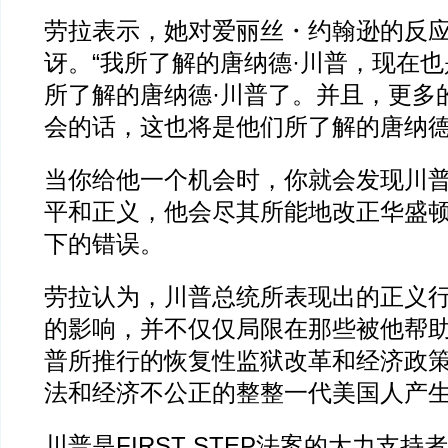
劳拉表示，她对爱丽丝・约翰逊的反
讶。“我所了解的唐纳德·川普，现在也
所了解的唐纳德·川普了。并且，更多
会的话，这也将是他们所了解的唐纳德
当你给他一个机会时，你就会发现川
平和正义，他会尽其所能地改正华盛
下的错误。
劳拉认为，川普总统所表现出的正义
的影响，并不仅仅局限在那些被他帮
普所推行的恢复性监狱改革和经济政
法和经济不公正的整整一代美国人产
川普是FIRST STEP法案的大力支