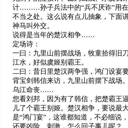
计………孙子兵法中的“兵不厌诈”用
不当之处。这么说有点儿抽象，下面
神马叫外交。
说得是当年的楚汉相争……
定场诗：
一曰：九里山前摆战场，牧童拾得旧
江水，好似虞姬别霸王。
二曰：昔日里楚汉两争强，鸿门设宴要
背宝剑韩信来访，九里山前摆下战场。
乌江命丧……
您看刘邦，因为有了韩信，把楚霸王
儿了个霸王别姬。楚汉相争，要说最大
是“鸿门宴”，这谁都知道，不必细说
还要凶险、刺激，怎么回子事儿呢？