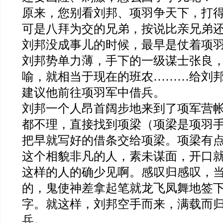
原来，您别看刘邦、项羽争天下，打
可是八拜为交的兄弟，按说比亲兄弟
刘邦没成事儿的时候，最早是仗着项
刘邦势单力薄，手下的一级谋士张良
喻，就相当于现在的班农………给刘
建议他前往项羽军中借兵。
刘邦一个人昂首阔步地来到了项军营
都不理，直接找到项梁（项梁是项羽
把早就写好的借条交给项梁。项梁有
这个相貌非凡的人，素未谋面，开口
这样的人的确少见啊。感叹归感叹，
的，鬼使神差拿起笔就龙飞凤舞地签下
字。就这样，刘邦空手而来，满载而
兵。