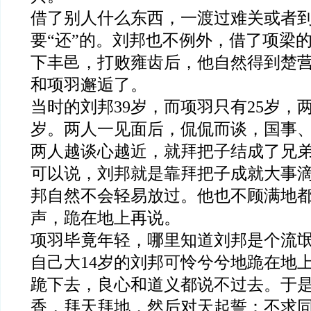
借了别人什么东西，一渡过难关或者
要“还”的。刘邦也不例外，借了项梁
下丰邑，打败雍齿后，他自然得到楚
和项羽邂逅了。
当时的刘邦39岁，而项羽只有25岁，
岁。两人一见面后，侃侃而谈，国事
两人越谈心越近，就拜把子结成了兄
可以说，刘邦就是靠拜把子成就大事
邦自然不会轻易放过。他也不顾满地都
声，跪在地上再说。
项羽毕竟年轻，哪里知道刘邦是个流
自己大14岁的刘邦可怜兮兮地跪在地
跪下去，良心和道义都说不过去。于
香，拜天拜地，然后对天起誓：不求