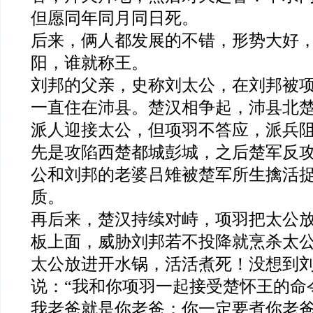
但愿同年同月同日死。
后来，俩人都发展的不错，形势大好
阳，谁就称王。
刘邦的父亲，史称刘太公，在刘邦被
一直住在沛县。楚汉相争起，沛县北
派人迎接太公，但项羽不答应，派兵
先是攻陷西楚都城彭城，之后楚军反
公和刘邦的老婆吕雉被楚军所生擒活
质。
再后来，楚汉持续对峙，项羽把太公
板上面，威胁刘邦若不投降就烹
杀
太
太公放进开水锅，活活煮死！没想到
说：“我和你项羽一起接受楚怀王的命
我老爸就是你老爸；你一定要煮你老