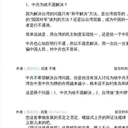
1、中共为啥不愿解决？
因为解决台湾的问题只有“和平解决”方法。是台湾倡导的
的“国国对等”谈判的方法？还是以台湾屈服，成为中国的
者是行不通滴。
简单说就是，用台湾的民主制度实现统一，还是统一于中
中共也心知肚明行不通，所以不愿意解决。用一次比一次
骗中国人民，对中共也不算坏。
作者：
溪谷闲人
回复 不懂
留言时间：20
中共不希望解决台湾问题。但是你没有深入讨论为啥中共
湾在中美中作为牌的作用越来越小，根本还不如钓鱼岛和
这是两个问题：1、中共为啥不愿解决，2、台湾做“美中牌
作者：
溪谷闲人
回复
MyOneCent
留言时间：2
您这套事物发展的否定之否定、螺旋式上升的辩证法规律
义那儿来的吧。
《辩证法就是放屁》这类精彩的文章，网上不少，参观参