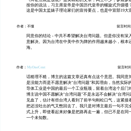
按你的说法，习主席皇帝是中国历代皇帝的螺旋式升级喽
这是中国太监婊子理论家们的宣传要点，也是中宣部19大
作者：不懂
留言时间：20
同意你的结论 - 中共不希望解决台湾问题。但是你没有深
意解决。因为台湾在中美中作为牌的作用越来越小，根本
海。
作者：
MyOneCent
留言时间：2
话糙理不糙，博主的这篇文章还真有点这个意思。我同意
是没能力而是不愿意解决“台湾问题”和其理由，当然实际
导体工业是中国的最后一个工业瓶颈，留着台湾这个后门
博主说中国不愿解决“台湾问题”不是永远不会解决“台湾问
见血了，估计有些台湾人看到了前半句刚松口气，这紧接
把还没吐出的气又憋回去了。我只是对博主最后一句不完
式上升，即使看起来好像是把路再走一遍，但已不是在同
一个未知数。