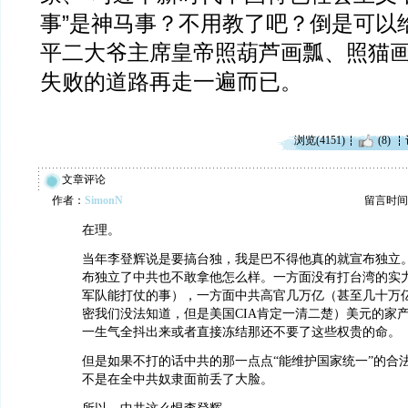
事”是神马事？不用教了吧？倒是可以
平二大爷主席皇帝照葫芦画瓢、照猫
失败的道路再走一遍而已。
浏览(4151)
(8)
文章评论
作者：
SimonN
留言时间：20
在理。
当年李登辉说是要搞台独，我是巴不得他真的就宣布独立
布独立了中共也不敢拿他怎么样。一方面没有打台湾的实
军队能打仗的事），一方面中共高官几万亿（甚至几十万
密我们没法知道，但是美国CIA肯定一清二楚）美元的家
一生气全抖出来或者直接冻结那还不要了这些权贵的命。
但是如果不打的话中共的那一点点“能维护国家统一”的合
不是在全中共奴隶面前丢了大脸。