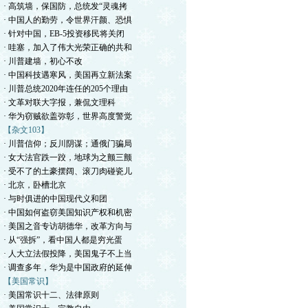
· 高筑墙，保国防，总统发“灵魂拷
· 中国人的勤劳，令世界汗颜、恐惧
· 针对中国，EB-5投资移民将关闭
· 哇塞，加入了伟大光荣正确的共和
· 川普建墙，初心不改
· 中国科技遇寒风，美国再立新法案
· 川普总统2020年连任的205个理由
· 文革对联大字报，兼侃文理科
· 华为窃贼欲盖弥彰，世界高度警觉
【杂文103】
· 川普信仰；反川阴谋；通俄门骗局
· 女大法官跌一跤，地球为之颤三颤
· 受不了的土豪摆阔、滚刀肉碰瓷儿
· 北京，卧槽北京
· 与时俱进的中国现代义和团
· 中国如何盗窃美国知识产权和机密
· 美国之音专访胡德华，改革方向与
· 从“强拆”，看中国人都是穷光蛋
· 人大立法假投降，美国鬼子不上当
· 调查多年，华为是中国政府的延伸
【美国常识】
· 美国常识十二、法律原则