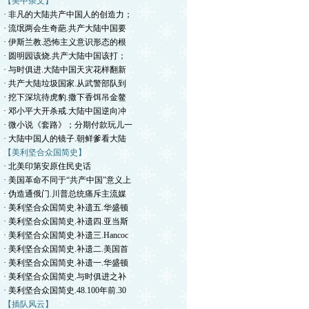
【美中杂文】
· 非凡的大陆共产中国人的创造力；
· 流氓两会生奇葩.共产大陆中国要
· 伊斯兰教.恐怖主义意识形态的根
· 圆明园该烧.共产大陆中国该打；
· 与时俱进.大陆中国天灾花样翻新
· 共产大陆垃圾国家.从武警部队到
· 挖下深坑待虎豹.撒下香饵吊金鳌
· 邓小平大开杀戒.大陆中国逆向冲
· 微小说《套路》；分期付款玩儿一
· 大陆中国人的镜子.朝鲜爹看大陆
【美利坚合众国简史】
· 北美印第安原住民史话
· 美国革命不同于“共产中国”意义上
· 伪造通俄门.川普总统痛斥主流媒
· 美利坚合众国简史.补遗五.华盛顿
· 美利坚合众国简史.补遗四.亚当斯
· 美利坚合众国简史.补遗三.Hancoc
· 美利坚合众国简史.补遗二.美国首
· 美利坚合众国简史.补遗一.华盛顿
· 美利坚合众国简史.与时俱进之补
· 美利坚合众国简史.48.100年前.30
【插队风云】