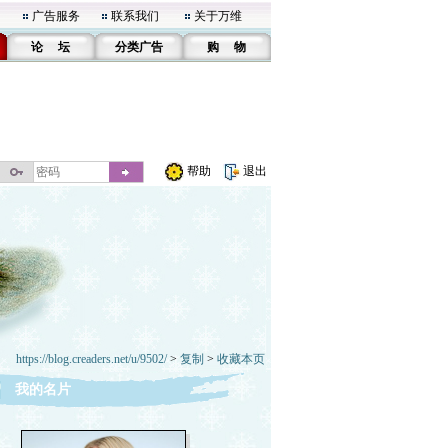
广告服务
联系我们
关于万维
论 坛
分类广告
购 物
帮助
退出
https://blog.creaders.net/u/9502/
>
复制
>
收藏本页
我的名片