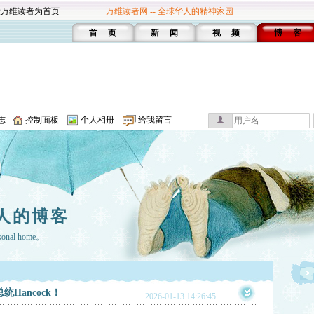
设万维读者为首页
万维读者网 -- 全球华人的精神家园
首 页
新 闻
视 频
博 客
志
控制面板
个人相册
给我留言
人的博客
rsonal home。
Hancock！
2026-01-13 14:26:45