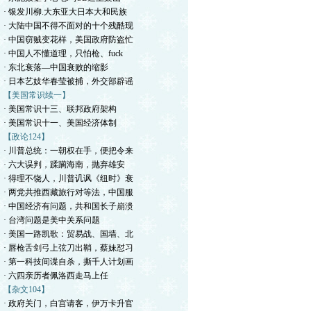
· 银发川柳.大东亚大日本大和民族
· 大陆中国不得不面对的十个残酷现
· 中国窃贼变花样，美国政府防盗忙
· 中国人不懂道理，只怕枪、fuck
· 东北衰落—中国衰败的缩影
· 日本艺妓华春莹被捕，外交部辟谣
【美国常识续一】
· 美国常识十三、联邦政府架构
· 美国常识十一、美国经济体制
【政论124】
· 川普总统：一朝权在手，便把令来
· 六大误判，蹂躏海南，抛弃雄安
· 得理不饶人，川普讥讽《纽时》衰
· 两党共推西藏旅行对等法，中国服
· 中国经济有问题，共和国长子崩溃
· 台湾问题是美中关系问题
· 美国一路凯歌：贸易战、国墙、北
· 唇枪舌剑弓上弦刀出鞘，蔡妹怼习
· 第一科技间谍自杀，撕千人计划画
· 六四亲历者佩洛西走马上任
【杂文104】
· 政府关门，白宫请客，伊万卡升官