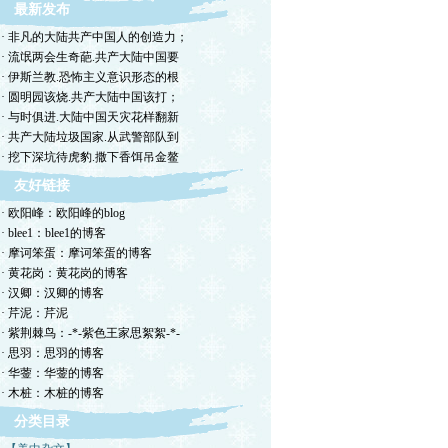
最新发布
· 非凡的大陆共产中国人的创造力；
· 流氓两会生奇葩.共产大陆中国要
· 伊斯兰教.恐怖主义意识形态的根
· 圆明园该烧.共产大陆中国该打；
· 与时俱进.大陆中国天灾花样翻新
· 共产大陆垃圾国家.从武警部队到
· 挖下深坑待虎豹.撒下香饵吊金鳌
友好链接
· 欧阳峰：欧阳峰的blog
· blee1：blee1的博客
· 摩诃笨蛋：摩诃笨蛋的博客
· 黄花岗：黄花岗的博客
· 汉卿：汉卿的博客
· 芹泥：芹泥
· 紫荆棘鸟：-*-紫色王家思絮絮-*-
· 思羽：思羽的博客
· 华蓥：华蓥的博客
· 木桩：木桩的博客
分类目录