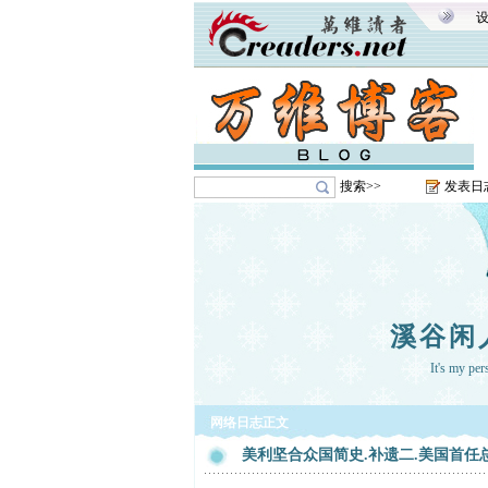
搜索>>
发表日
溪谷闲
It's my pe
网络日志正文
美利坚合众国简史.补遗二.美国首任总统