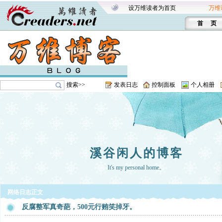
设万维读者为首页
万维
首 页
搜索>>
发表日志
控制面板
个人相册
溪谷闲人的博客
It's my personal home。
网络日志正文
反腐整军真奇葩，500元行贿笑掉牙。