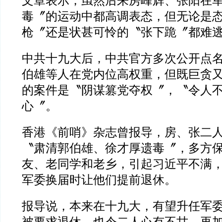
文章表示，虽然后来房峰辉、张阳在
毒〞的运动中都高调表态，但无论是
枪〞还是状甚可怜的〝张下跪〞都难
中共十九大后，中共官方多次公开点
伯雄等人在党内位高权重，但既巨贪
的案件是〝阴谋篡党夺权〞，〝令人
心〞。
香港《前哨》杂志曾报导，房、张二
〝肃清郭伯雄、徐才厚遗毒〞，多方
友、老同学和老乡，引起习近平不满
军委换届时让他们提前退休。
报导说，本来在十九大，有望升任军