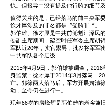
惊。但报导中没有提及他行贿的细节
值得关注的是，已经落马的前中央军
徐才厚涉及的罪名都是〝受贿罪〞。
郭伯雄、徐才厚是中共前党魁江泽民
委副主席期间，架空时任军委主席胡
军队近20年，卖官鬻爵，批发将军军
中共军队各个层级。
2015年4月9日，郭伯雄被调查，2016
身监禁；徐才厚于2014年3月落马，20
亡。郭徐两人落马后，军方开展肃清
动，至今仍在进行中。
现年66岁的房峰辉是郭伯雄的老乡兼