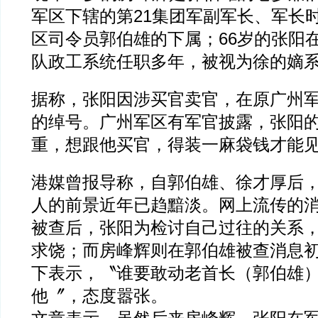
军区下辖的第21集团军副军长、军长
区司令员郭伯雄的下属；66岁的张阳
队政工系统任职多年，被视为徐的嫡
据称，张阳因涉买官卖官，在原广州
的绰号。广州军区有军官披露，张阳
重，想跟他买官，得装一麻袋钱才能
港媒曾报导称，自郭伯雄、徐才厚后
人的前景近年已趋黯淡。网上流传的
被查后，张阳为检讨自己过往的关系
求饶；而房峰辉则在郭伯雄被查消息
下表示，〝谁要敢动老首长（郭伯雄
他〞，态度嚣张。