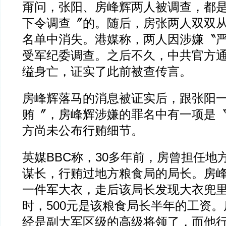
甭问，张阳、房峰辉两人被调查，都是
下令调查〞的。随后，房张两人双双
名单中消失。港媒称，两人因涉嫌〝
受军纪委调查。之后不久，中共官方
缢身亡，证实了此前被查传言。
房峰辉落马的消息被证实后，跟张阳
贿〞，房峰辉涉嫌的罪名中有一项是
方尚未公布行贿细节。
英媒BBC称，30多年前，房曾担任地
谋长，行贿过地方粮食局的局长。房
一件军大衣，走后该局长发现大衣兜里
时，500元是该粮食局长半年的工资。房
经是副大军区级的高级将领了，而他