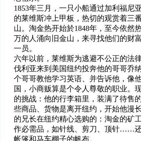
1853年三月，一只小船通过加利福尼
的莱维斯冲上甲板，热切的观赏着三
山。淘金热开始於1848年，至今依然
万的人涌向旧金山，来寻找他们的财
一员。
六年以前，莱维斯为逃避不公正的法
伐利亚来到美国纽约投奔他的哥哥乔
个哥哥教他学习英语、并告诉他，像
国，小商贩算是个令人尊敬的职业。
的挑战：他的行李箱里，装满了待售
些商品、货物是离开纽约，开始他漫
的兄长在纽约精心选购的：淘金的矿
作必需品，如针线、剪刀、顶针……
帐篷和马车棚子的帆布。