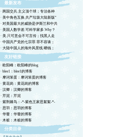
最新发布
· 两国交兵.主义顶个球；专治各种
· 美中角色互换.共产垃圾大陆新版“
· 对美国最大的威胁是伊斯兰和中共
· 美国人数学差.可科学家多.Why？
· 美.只可意会不可言传；找黑人走
· 中国共产党的七宗罪.罪不容诛；
· 大陆中国人的海外风景线.晒钱；
友好链接
· 欧阳峰：欧阳峰的blog
· blee1：blee1的博客
· 摩诃笨蛋：摩诃笨蛋的博客
· 黄花岗：黄花岗的博客
· 汉卿：汉卿的博客
· 芹泥：芹泥
· 紫荆棘鸟：-*-紫色王家思絮絮-*-
· 思羽：思羽的博客
· 华蓥：华蓥的博客
· 木桩：木桩的博客
分类目录