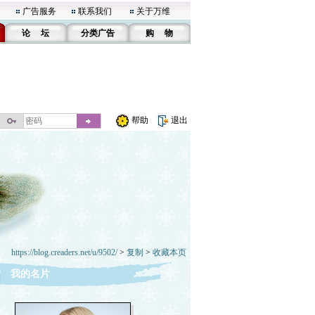
广告服务
联系我们
关于万维
论 坛
分类广告
购 物
帮助
退出
https://blog.creaders.net/u/9502/
>
复制
>
收藏本页
我的名片