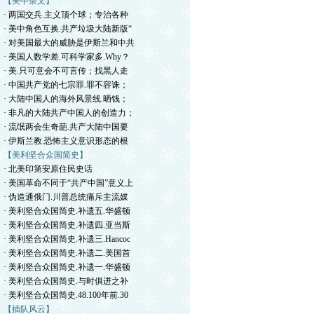
【美中杂文】
· 两国交兵.主义顶个球；专治各种
· 美中角色互换.共产垃圾大陆新版“
· 对美国最大的威胁是伊斯兰和中共
· 美国人数学差.可科学家多.Why？
· 美.只可意会不可言传；找黑人走
· 中国共产党的七宗罪.罪不容诛；
· 大陆中国人的海外风景线.晒钱；
· 非凡的大陆共产中国人的创造力；
· 流氓两会生奇葩.共产大陆中国要
· 伊斯兰教.恐怖主义意识形态的根
【美利坚合众国简史】
· 北美印第安原住民史话
· 美国革命不同于“共产中国”意义上
· 伪造通俄门.川普总统痛斥主流媒
· 美利坚合众国简史.补遗五.华盛顿
· 美利坚合众国简史.补遗四.亚当斯
· 美利坚合众国简史.补遗三.Hancoc
· 美利坚合众国简史.补遗二.美国首
· 美利坚合众国简史.补遗一.华盛顿
· 美利坚合众国简史.与时俱进之补
· 美利坚合众国简史.48.100年前.30
【插队风云】