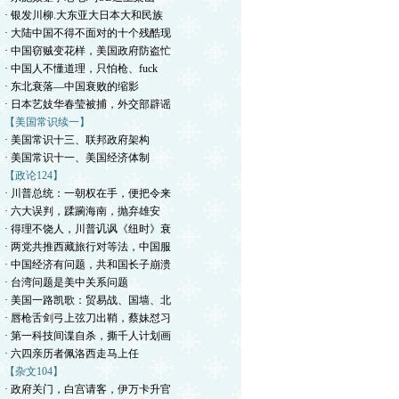
· 银发川柳.大东亚大日本大和民族
· 大陆中国不得不面对的十个残酷现
· 中国窃贼变花样，美国政府防盗忙
· 中国人不懂道理，只怕枪、fuck
· 东北衰落—中国衰败的缩影
· 日本艺妓华春莹被捕，外交部辟谣
【美国常识续一】
· 美国常识十三、联邦政府架构
· 美国常识十一、美国经济体制
【政论124】
· 川普总统：一朝权在手，便把令来
· 六大误判，蹂躏海南，抛弃雄安
· 得理不饶人，川普讥讽《纽时》衰
· 两党共推西藏旅行对等法，中国服
· 中国经济有问题，共和国长子崩溃
· 台湾问题是美中关系问题
· 美国一路凯歌：贸易战、国墙、北
· 唇枪舌剑弓上弦刀出鞘，蔡妹怼习
· 第一科技间谍自杀，撕千人计划画
· 六四亲历者佩洛西走马上任
【杂文104】
· 政府关门，白宫请客，伊万卡升官