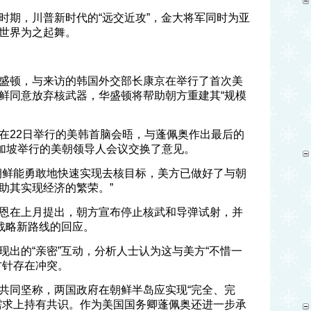
时期，川普新时代的“远交近攻”，金大将军同时为亚
世界为之起舞。
盛顿，与来访的韩国外交部长康京在举行了首次美
鲜同意放弃核武器，华盛顿将帮助朝方重建其“规模
在22日举行的美韩首脑会晤，与蓬佩奥作出最后的
新加坡举行的美朝领导人会议交换了意见。
朝鲜能勇敢地快速实现去核目标，美方已做好了与朝
助其实现经济的繁荣。”
恩在上月提出，朝方宣布停止核武和导弹试射，并
战略新路线的回应。
现出的“亲密”互动，分析人士认为这与美方“不惜一
方针存在冲突。
共同坚称，两国政府在朝鲜半岛应实现“完全、完
需求上持有共识。作为美国国务卿蓬佩奥还进一步承