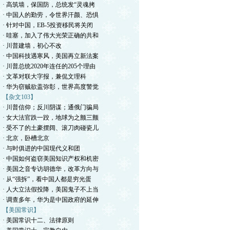
· 高筑墙，保国防，总统发“灵魂拷
· 中国人的勤劳，令世界汗颜、恐惧
· 针对中国，EB-5投资移民将关闭
· 哇塞，加入了伟大光荣正确的共和
· 川普建墙，初心不改
· 中国科技遇寒风，美国再立新法案
· 川普总统2020年连任的205个理由
· 文革对联大字报，兼侃文理科
· 华为窃贼欲盖弥彰，世界高度警觉
【杂文103】
· 川普信仰；反川阴谋；通俄门骗局
· 女大法官跌一跤，地球为之颤三颤
· 受不了的土豪摆阔、滚刀肉碰瓷儿
· 北京，卧槽北京
· 与时俱进的中国现代义和团
· 中国如何盗窃美国知识产权和机密
· 美国之音专访胡德华，改革方向与
· 从“强拆”，看中国人都是穷光蛋
· 人大立法假投降，美国鬼子不上当
· 调查多年，华为是中国政府的延伸
【美国常识】
· 美国常识十二、法律原则