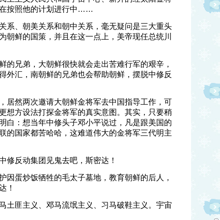
在按照他的计划进行中……
关系、朝美关系和朝中关系，毫无疑问是三大重头
为朝鲜的国策，并且在这一点上，美帝现任总统川
鲜的兄弟，大朝鲜很快就会走出苦难行军的艰辛，
得外汇，南朝鲜的兄弟也会帮助朝鲜，摆脱中修反
，居然两次邀请大朝鲜金将军去中国指导工作，可
更想方设法打探金将军的真实意图。其实，只要稍
明白：想当年中修头子邓小平说过，凡是跟美国的
联的国家都苦哈哈，这难道伟大的金将军三代明主
中修反动集团见鬼去吧，斯密达！
护因蛋炒饭牺牲的毛太子墓地，教育朝鲜的后人，
达！
马土匪主义、邓马流氓主义、习马破鞋主义。宇宙