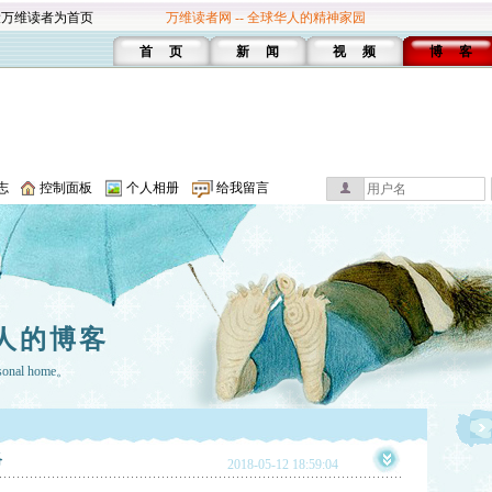
设万维读者为首页
万维读者网 -- 全球华人的精神家园
首 页
新 闻
视 频
博 客
志
控制面板
个人相册
给我留言
人的博客
rsonal home。
略
2018-05-12 18:59:04