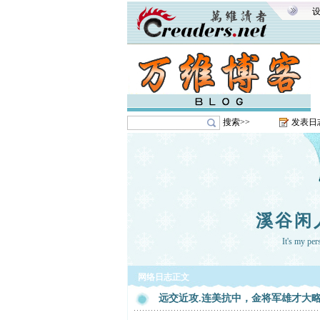
搜索>>
发表日
溪谷闲
It's my pe
网络日志正文
远交近攻.连美抗中，金将军雄才大