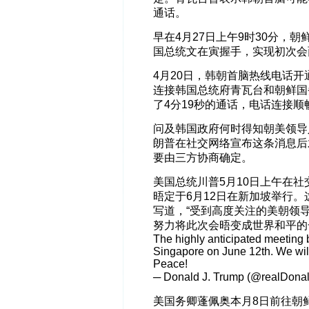
通话。
早在4月27日上午9时30分，
国总统文在寅握手，实现初次会
4月20日，韩朝首脑热线电话
连接韩国总统府青瓦台和朝鲜国
了4分19秒的通话，电话连接顺
问及韩国政府何时得知朝美领导
朗普在社交网络宣布这条消息后
要由三方协商确定。
美国总统川普5月10日上午在
晤定于6月12日在新加坡举行
写道，“受到高度关注的美朝领
努力将此次会晤变成世界和平的
The highly anticipated meeting 
Singapore on June 12th. We will
Peace!
─ Donald J. Trump (@realDo
美国务卿蓬佩奥本月8日前往朝