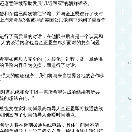
还愿意继续帮助发展“几近毁灭”的朝鲜经济。
使和亲信已两次前往平壤，并与金正恩进行了长时
上周末释放3名被押的美国公民谈判中起到了重要作
进行了高质量的对话，在他眼中后者是一个认真和
二人的谈话内容包含金正恩主席所面对的复杂问题、
希望如何步入完全的（去核化）进程，及一旦他准
的保险内容作为交换，而进行了对话。
个强大的验证程序，我们将与来自世界各地的合作伙
”
们对普总统和金正恩主席所希望达成的结果有所共
统的想法在内。”
总统文在寅和朝鲜最高领导人金正恩即将拨通热线
刚刚宣布了朝美领导人会晤时间地点。
朝领导人将在近期拨通热线电话，具体时间尚不清
在朝美领导人会晤日程公布后，通过热线电话进行