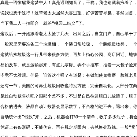
真是一语惊醒我这梦中人！真是遇到知音了，干脆，我也别藏着掖着了
说我也想干这行！这笨老太太居然大喜过望，好像苦苦寻觅，暮然回首
当下我二人一拍即合，就差“桃园二结义”了。
这以后，一开始跟着老太太捡了几天，出师之后，自立门户，自己单干
一般家里需要准备三个垃圾桶，一个装日常垃圾，一个装纸质物类，一
这就给捡垃圾这一行儿带来很多方便，再加上街心公园、商店附近、地
易如反掌。就是运输起来，有点儿寒碜。弄个手推车，推着一大包子捡
毕竟不太雅观。但是，谁管这个呀？有道是：有钱能使鬼推磨，脸算老
还有一节，美国的可再生垃圾回收也特别方便，完全自动化。大部分在
见过自动贩售机吧？跟那个差不多，不过是自己往进瓶口儿放瓶子，瓶子
合格的进去、液晶自动计数器会显示数字，不合格的进不去，退出来，
自动统计出“钱数”来，之后，机器会打印一个清单，收了多少瓶子，折
凭证上有条形码，不能伪造。再在规定期限内，去兑换处取钱。一般“卖