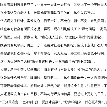
眼看着高档家具捡齐了，小日子一天比一天红火，又交上了一个美国白
别小看这位白老太太，敢情她接近我是有目的的！这个以后再说。
俗话说穷生奸计、富长良心。日子一好，不免心中新生不安：来到美国
咱也该对社会有所回报才是。再说，现在刚刚解决了个“温饱问题”，离美
不能固步自封，骄傲自满。“虚心使人进步、骄傲使人落后”的道理略知一
既要向百尺竿头、再进一步，还要对社会有所回报，应该干点儿什么好
关键是我什么都不会干哪？即使会干点儿粗活，那二把刀英语也不行啊
这可怎么好啊？大概“伍子胥过昭关，一夜愁白了头”也不过如此。
人哪，急中生智，猛然想起，街上有些（不是太多）捡“垃圾的”老人，
到处捡什么可乐厅、玻璃瓶、塑料瓶……。这个我倒能干，一方面清理
可能还能卖俩钱儿。想到此处，怦然心动，就是这个主意，注意已定，
人还是应该有个奋斗目标，不然与行尸走肉何异。要想过上更好的日子
“三分天注定，七分靠打拼，爱拼才会赢”，“歌声响起来，我心更澎湃”