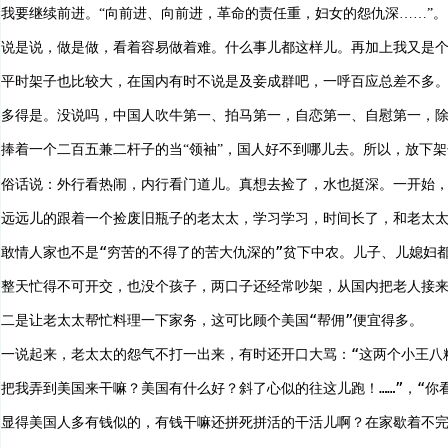
我要继续前进。“向前进、向前进，革命的责任重，妇女的怨仇深……”。
说是说，做是做，看着容易做着难。什么事儿都这样儿。再加上我又是
平时架子也比较大，在国内有时不说是及妾成群吧，一呼百应总差不多
多得是。没说吗，中国人吹牛第一、拍马第一，自恋第一、自慰第一，
捧着一个二百五兼二杆子的当“领袖”，国人好不到哪儿去。所以，放下
俗话说：外行看热闹，内行看门道儿。真想去捡了，水也挺深。一开始
远远儿的跟着一个捡废旧瓶子的老太太，学习学习，时间长了，和老太
敢情人家也不是“穷苦的不得了的苦大仇深的”贫下中农。儿子、儿媳妇
整天忙得不可开交，也没个孩子，两口子还经常吵架，从国内把老人接
二是让老太太帮忙料理一下家务，这可比顾个美国“帮佣”便宜得多。
一说起来，老太太的怨气不打一出来，有时还开口大骂：“这两个小王八
把我弄到美国来干嘛？美国有什么好？斜了心似的往这儿跑！……”，“你
显得美国人多有钱似的，有钱干嘛还拼死拼活的干活儿啊？在家歇着不完了