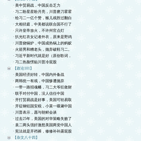
· 美中贸易战，中国反击乏力
· 习二盼星星盼月亮，川普磨刀霍霍
· 给习二一亿个赞，猴儿戏胜过翻白
· 大相径庭，中美都说联合国不行了
· 只许皇帝放火，不许州官点灯
· 扒光红衣女记者外衣，原来是野鸡
· 川普烧锅炉，中国成热锅上的蚂蚁
· 火箭男和糟老头，抛弃破鞋习二。
· 习近平新时代就是好（原创歌词，
· 习二热脸愣贴川普冷屁股
【政论101】
· 美国经济好转，中国内外备战
· 两韩统一有戏，中国惨遭抛弃
· 一带一路招魂幡，习二大爷狂敛财
· 联手对付中国，没人信任中国
· 开打贸易战是好事，美国可轻易取
· 开征钢铝国安税，小菜一碟涮中国
· 川普表示，愿与朝鲜会谈
· 过去25年，美国的对华策略失败了
· 袁二两头强奸激怒美国两党中国人
· 宪法就是开裆裤，修修补补露屁股
【杂文八十四】