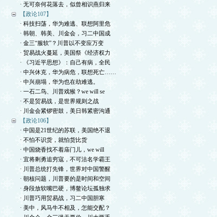
· 无可奈何花落去，似曾相识燕归来
【政论107】
· 科技扫荡，华为难逃、联想阿里危
· 韩朝、韩美、川金会，习二中国成
· 金三“服软”？川普以不变应万变
· 贸易战火蔓延，美国祭《经济权力
· 《习近平思想》：自己有病，全民
· 中兴休克，华为病危，联想死亡……
· 中兴崩塌，华为也在劫难逃。
· 一石二鸟、川普戏猴？we will se
· 不是贸易战，是世界规则之战
· 川金会紧锣密鼓，美日韩紧密沟通
【政论106】
· 中国是21世纪的苏联，美国绝不退
· 不怕不识货，就怕货比货
· 中国烧香找不着庙门儿，we will
· 宜将剩勇追穷寇，不可沽名学霸王
· 川普总统打先锋，世界对中国警醒
· 朝核问题，川普要的是时间和空间
· 身段放软嘴巴硬，博鳌论坛孤独求
· 川普巧用贸易战，习二中国胆寒
· 美中，风马牛不相及，怎能交配？