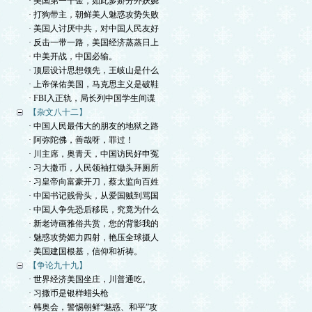
· 美国第一千金，如此多娇分外妖娆
· 打狗带主，朝鲜美人魅惑攻势失败
· 美国人讨厌中共，对中国人民友好
· 反击一带一路，美国经济蒸蒸日上
· 中美开战，中国必输。
· 顶层设计思想领先，王岐山是什么
· 上帝保佑美国，马克思主义是破鞋
· FBI入正轨，局长列中国学生间谍
【杂文八十二】
· 中国人民最伟大的朋友的地狱之路
· 阿弥陀佛，善哉呀，罪过！
· 川主席，奥青天，中国访民好申冤
· 习大撒币，人民领袖扛锄头拜厕所
· 习皇帝向富豪开刀，蔡太监向百姓
· 中国书记贱骨头，从爱国贼到骂国
· 中国人争先恐后移民，究竟为什么
· 新老诗画雅俗共赏，您的背影我的
· 魅惑攻势媚力四射，艳压全球摄人
· 美国建国根基，信仰和祈祷。
【争论九十九】
· 世界经济美国坐庄，川普通吃。
· 习撒币是银样蜡头枪
· 韩奥会，警惕朝鲜“魅惑、和平”攻