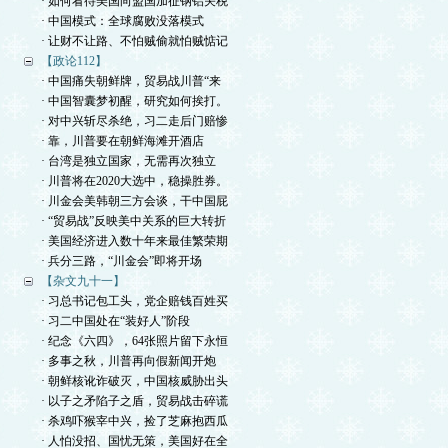
· 如何看待美国向盟国加征钢铝关税
· 中国模式：全球腐败没落模式
· 让财不让路、不怕贼偷就怕贼惦记
【政论112】
· 中国痛失朝鲜牌，贸易战川普“来
· 中国智囊梦初醒，研究如何挨打。
· 对中兴斩尽杀绝，习二走后门赔惨
· 靠，川普要在朝鲜海滩开酒店
· 台湾是独立国家，无需再次独立
· 川普将在2020大选中，稳操胜券。
· 川金会美韩朝三方会谈，干中国屁
· “贸易战”反映美中关系的巨大转折
· 美国经济进入数十年来最佳繁荣期
· 兵分三路，“川金会”即将开场
【杂文九十一】
· 习总书记包工头，党企赔钱百姓买
· 习二中国处在“装好人”阶段
· 纪念《六四》，64张照片留下永恒
· 多事之秋，川普再向假新闻开炮
· 朝鲜核讹诈破灭，中国核威胁出头
· 以子之矛陷子之盾，贸易战击碎谎
· 杀鸡吓猴宰中兴，捡了芝麻抱西瓜
· 人怕没招、国忧无策，美国好在全