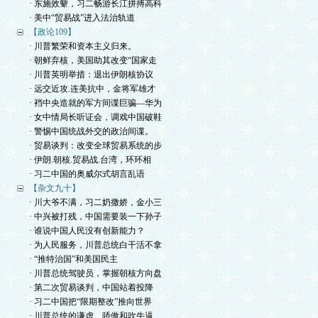
· 东施效颦，习二畅游长江拼搏高科
· 美中“贸易战”进入法治轨道
【政论109】
· 川普繁荣和资本主义归来。
· 朝鲜弃核，美国助其改变“国家走
· 川普英明举措：退出伊朗核协议
· 远交近攻.连美抗中，金将军雄才
· 裆中央造就的军方间谍巨骗—华为
· 女中情局长听证会，调戏中国破鞋
· 警惕中国统战外交的政治间谍。
· 贸易谈判：改变全球贸易系统的步
· 伊朗.朝核.贸易战.台湾，环环相
· 习二中国的奥威尔式胡言乱语
【杂文九十】
· 川大爷不满，习二奶撒娇，金小三
· 中兴被打残，中国需要装一下孙子
· 谁说中国人民没有创新能力？
· 为人民服务，川普总统白干活不拿
· “推特治国”和美国民主
· 川普总统驾驶员，掌握朝核方向盘
· 第二次贸易谈判，中国站着投降
· 习二中国把“限期整改”推向世界
· 川普总统的谦虚、骄傲和吹牛逼