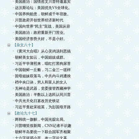
· 美国政治：国情咨文川普特邀嘉宾
· 达沃斯论坛：美国优先VS全球化。
· 中国养狗贻患，朝鲜成千年宿敌。
· 川普政府开创世界经济新时代
· 中国向世界“民主”宣战，美国从容
· 美国政治：政府重新开门营业。
· 美国经济形势大好，不是小好。
【杂文八十】
· 《黄河大合唱》从心灵鸡汤到恶搞
· 朝鲜美女如云，中国娼妓成群。
· 习近平学薄熙来，唱红打黑狗尿苔
· 中国朝鲜一丘貉，习二金三一毬样
· 国母姐妹双落马，中共内斗鸡遭殃
· 裆中央口诀，穷人和富人的女人
· 无神论是武器，党委接管西藏神学
· 美国政治：半数以上选民认同川普
· 中共光天化日篡改历史铁证
· 习近平查处宋祖英，为彭国母开路
【政论九十七】
· 两韩统一旗帜，中国光腚出局。
· 川普嘲笑假新闻，CNN记者不识趣
· 朝鲜半岛要统一？联合国军齐相聚
· 十六字评邓小平，改一字论文革。