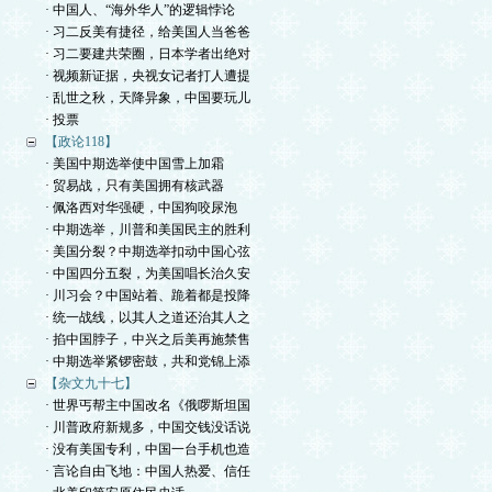
· 中国人、“海外华人”的逻辑悖论
· 习二反美有捷径，给美国人当爸爸
· 习二要建共荣圈，日本学者出绝对
· 视频新证据，央视女记者打人遭提
· 乱世之秋，天降异象，中国要玩儿
· 投票
【政论118】
· 美国中期选举使中国雪上加霜
· 贸易战，只有美国拥有核武器
· 佩洛西对华强硬，中国狗咬尿泡
· 中期选举，川普和美国民主的胜利
· 美国分裂？中期选举扣动中国心弦
· 中国四分五裂，为美国唱长治久安
· 川习会？中国站着、跪着都是投降
· 统一战线，以其人之道还治其人之
· 掐中国脖子，中兴之后美再施禁售
· 中期选举紧锣密鼓，共和党锦上添
【杂文九十七】
· 世界丐帮主中国改名《俄啰斯坦国
· 川普政府新规多，中国交钱没话说
· 没有美国专利，中国一台手机也造
· 言论自由飞地：中国人热爱、信任