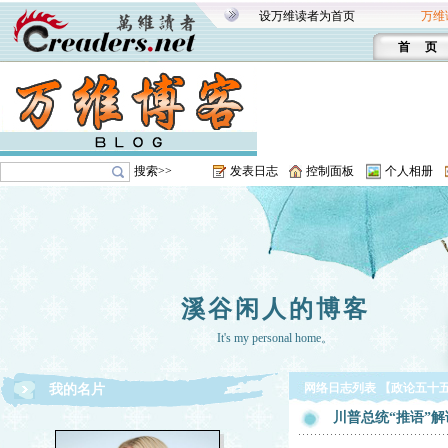
设万维读者为首页
万维
首 页
搜索>>
发表日志
控制面板
个人相册
溪谷闲人的博客
It's my personal home。
网络日志列表 【政论五十
我的名片
川普总统“推语”解