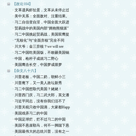
【政论104】
· 文革遗风虾扯蛋，文革从未停止过
· 美中关系：全面敌对、注重结果。
· 习二自信变自淫，中国全面大跃进
· 贸易战中的美国内部“拥抱熊猫派”
· 习二中国挑起贸易战，美国双鹰捉
· “无核化”与“全面弃核”完全不同
· 川大爷：金三弃核？we will see
· 习二中国吃美国饭，不敢砸美国锅
· 中国，枪杆子成就习二野心
· 美国鹰击长空，中国梦成噩梦
【杂文八十六】
· 川普老板，中国二奶，朝鲜小三
· 川普麾下，又一美人政坛新秀
· 习二中国想取代美国？姥姥！
· 川普西门庆，习二武大郎，英文潘
· 习近平同志，没有你我们活不了
· 川普关税只收中国滴，大家都Happ
· 美国戏弄习二的中国
· 中国足球烂，烂不过习二的中国
· 美国不悬崖勒马，何不一脚踹下悬
· 美国最伟大的总统川普，没有之一