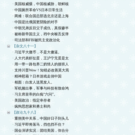
· 美国核威慑，中国核威胁，朝鲜核
· 中国厕所革命VS日本日常生活
· 两难：联合国总部选北京还是上海
· 中国是比俄国更阴险的对手
· 中朝兄弟反目父子成仇，真假掺半
· 被称新帝国主义，裆中央喉舌反弹
· 司法部和FBI被民主党政治化
【杂文八十一】
· 习近平大撒币，不是大傻逼。
· 人大代表虾扯蛋，王沪宁无蛋是太
· 用一带一路包养二奶情人的接班人
· 支持川普Wow！知错必改善莫大焉
· 精神慰藉？日本游戏走俏中国
· 相面：白发人送黑发人。
· 军机频出事，军事与科技有致命鸿
· 习主席皇帝的白痴“六问”。
· 美国政治：指定幸存者
· 疯狗思想家和勇士和尚
【政论九十八】
· 重朔美中关系，中国好日子到头儿
· 习近平即将落马，挡也挡不住？
· 国会演讲实况：团结美国，弥合分