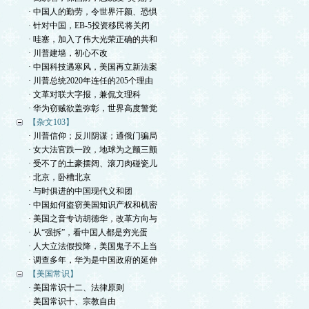
· 中国人的勤劳，令世界汗颜、恐惧
· 针对中国，EB-5投资移民将关闭
· 哇塞，加入了伟大光荣正确的共和
· 川普建墙，初心不改
· 中国科技遇寒风，美国再立新法案
· 川普总统2020年连任的205个理由
· 文革对联大字报，兼侃文理科
· 华为窃贼欲盖弥彰，世界高度警觉
【杂文103】
· 川普信仰；反川阴谋；通俄门骗局
· 女大法官跌一跤，地球为之颤三颤
· 受不了的土豪摆阔、滚刀肉碰瓷儿
· 北京，卧槽北京
· 与时俱进的中国现代义和团
· 中国如何盗窃美国知识产权和机密
· 美国之音专访胡德华，改革方向与
· 从“强拆”，看中国人都是穷光蛋
· 人大立法假投降，美国鬼子不上当
· 调查多年，华为是中国政府的延伸
【美国常识】
· 美国常识十二、法律原则
· 美国常识十、宗教自由