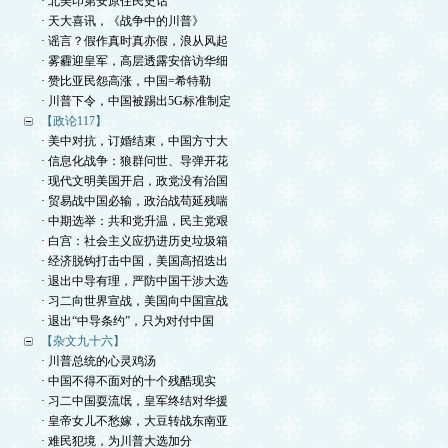
· 北美印第安原住民史话
· 天大喜讯，《战争中的川普》
· 谣言？假作真时真亦假，浪从风起
· 雾霾迎皇军，高层透露安倍访华细
· 赞比亚民怨高涨，中国=希特勒
· 川普下令，中国被踢出5G标准制定
【政论117】
· 美中对抗，订婚结束，中国方寸大
· 信息化战争：狼群问世、导弹开花
· 现代文明美国开启，政党没有治国
· 贸易战中国必输，政治战苟延残喘
· 中期选举：共和党升温，民主党艰
· 白宫：社会主义应扔进历史垃圾箱
· 经济脱钩打击中国，美国高招迭出
· 退出中导有理，严防中国干涉大选
· 习二向世界宣战，美国向中国宣战
· 退出“中导条约”，只为对付中国
【杂文九十六】
· 川普总统的心灵鸡汤
· 中国不得不面对的十个残酷现实
· 习二中国耍流氓，皇军终结对华援
· 皇帝女儿不愁嫁，大豆转战东南亚
· 难民犯境，为川普大选加分