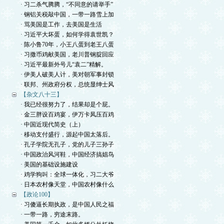
· 习二杀气腾腾，“不同意的请举手”
· 钢铝关税敲中国，一带一路雪上加
· 骂美国是工作，去美国是生活
· 习近平大坏蛋，如何学得袁世凯？
· 陈小鲁70年，小王八蛋到老王八蛋
· 习撒币鸡献美国，老川普钢腚回应
· 习近平最新外号儿“袁二”精解。
· 伊美人破美人计，美对朝军事封锁
· 联邦、州政府分权，总统显绅士风
【杂文八十三】
· 我已经很努力了，结果却是个屁。
· 金三胖设百鸡宴，伊万卡凤压百鸡
· 中国近现代简史（上）
· 移动支付盛行，源起中国太落后。
· 孔子学院无孔子，党的儿子三孙子
· 中国政治风河鞋，中国经济搞娼鸟
· 美国的基础设施建设
· 鸡学狗叫：全球一体化，习二大爷
· 日本农村像天堂，中国农村像什么
【政论100】
· 习傻逼长期执政，是中国人民之福
· 一带一路，穷途末路。