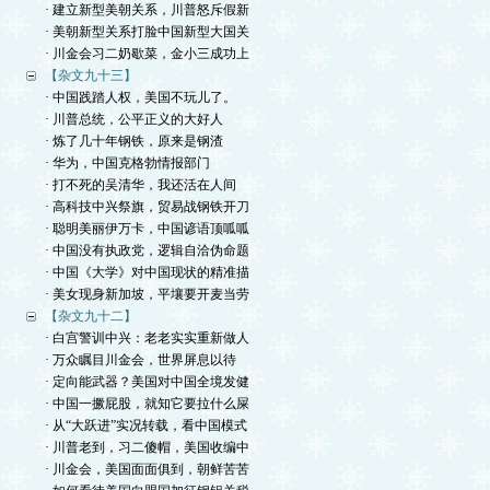
· 建立新型美朝关系，川普怒斥假新
· 美朝新型关系打脸中国新型大国关
· 川金会习二奶歇菜，金小三成功上
【杂文九十三】
· 中国践踏人权，美国不玩儿了。
· 川普总统，公平正义的大好人
· 炼了几十年钢铁，原来是钢渣
· 华为，中国克格勃情报部门
· 打不死的吴清华，我还活在人间
· 高科技中兴祭旗，贸易战钢铁开刀
· 聪明美丽伊万卡，中国谚语顶呱呱
· 中国没有执政党，逻辑自洽伪命题
· 中国《大学》对中国现状的精准描
· 美女现身新加坡，平壤要开麦当劳
【杂文九十二】
· 白宫警训中兴：老老实实重新做人
· 万众瞩目川金会，世界屏息以待
· 定向能武器？美国对中国全境发健
· 中国一撅屁股，就知它要拉什么屎
· 从“大跃进”实况转载，看中国模式
· 川普老到，习二傻帽，美国收编中
· 川金会，美国面面俱到，朝鲜苦苦