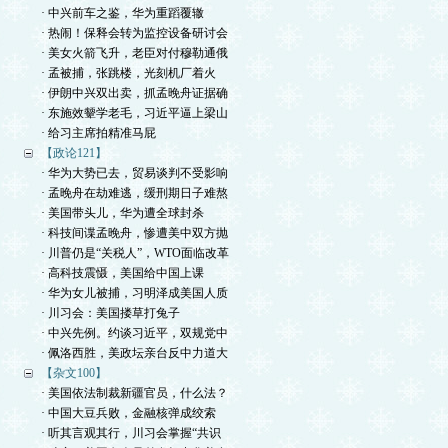
· 中兴前车之鉴，华为重蹈覆辙
· 热闹！保释会转为监控设备研讨会
· 美女火箭飞升，老臣对付穆勒通俄
· 孟被捕，张跳楼，光刻机厂着火
· 伊朗中兴双出卖，抓孟晚舟证据确
· 东施效颦学老毛，习近平逼上梁山
· 给习主席拍精准马屁
【政论121】
· 华为大势已去，贸易谈判不受影响
· 孟晚舟在劫难逃，缓刑期日子难熬
· 美国带头儿，华为遭全球封杀
· 科技间谍孟晚舟，惨遭美中双方抛
· 川普仍是“关税人”，WTO面临改革
· 高科技震慑，美国给中国上课
· 华为女儿被捕，习明泽成美国人质
· 川习会：美国搂草打兔子
· 中兴先例。约谈习近平，双规党中
· 佩洛西胜，美政坛亲台反中力道大
【杂文100】
· 美国依法制裁新疆官员，什么法？
· 中国大豆兵败，金融核弹成绞索
· 听其言观其行，川习会掌握“共识