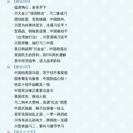
【政论103】
· 猛虎掏心，多管齐下
· 川大金三“强强联合”，习二惨成习
· 团结欧盟、安抚独裁、中国除外。
· 川普为何厚待普京，冷遇习近平？
· 贸易战、朝核新进展，中国被动干
· 《台湾旅行法》，川普调戏习近平
· 川普挥鞭，抽打习二中国
· 美日韩磋商“川金会”，中国彻底出
· 美国民主的胜利，前FBI局长遭解
· 美中经济战争，进入战术阶段
【政论102】
· 中国拍美国马屁，苦于找不着屁股
· 国务卿走马换将，中国胆战心惊！
· 伤其十指不如断其一指
· 中国宪法修正案要点提示
· 美国优先，推动人权
· 习二狗年大赞狗，高调“纪念”周恩
· 中国式独裁，蝎子拉屎毒一份儿
· 党军党国动乱之源，一带一路四处
· 川爷爷训儿孙有方，两韩统一见曙
· 川普表扬习二，要向习撒币学习
【杂文八十五】