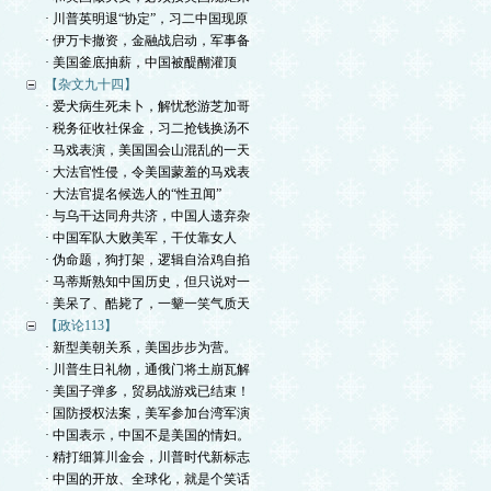
· 川普英明退“协定”，习二中国现原
· 伊万卡撤资，金融战启动，军事备
· 美国釜底抽薪，中国被醍醐灌顶
【杂文九十四】
· 爱犬病生死未卜，解忧愁游芝加哥
· 税务征收社保金，习二抢钱换汤不
· 马戏表演，美国国会山混乱的一天
· 大法官性侵，令美国蒙羞的马戏表
· 大法官提名候选人的“性丑闻”
· 与乌干达同舟共济，中国人遗弃杂
· 中国军队大败美军，干仗靠女人
· 伪命题，狗打架，逻辑自洽鸡自掐
· 马蒂斯熟知中国历史，但只说对一
· 美呆了、酷毙了，一颦一笑气质天
【政论113】
· 新型美朝关系，美国步步为营。
· 川普生日礼物，通俄门将土崩瓦解
· 美国子弹多，贸易战游戏已结束！
· 国防授权法案，美军参加台湾军演
· 中国表示，中国不是美国的情妇。
· 精打细算川金会，川普时代新标志
· 中国的开放、全球化，就是个笑话