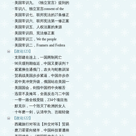
· 美国常识九、《独立宣言》提到的
· 常识八、独立宣言consent of the
· 美国常识七、联邦宪法的27条修正
· 美国常识六、联邦宪法第一修正案
· 美国常识五、人权法案的来源
· 美国常识四、宪法修正案
· 美国常识三，We the people
· 美国常识二，Framers and Federa
【政论123】
· 支部建在连上，一国两制死亡
· 90天缓刑期临近，中国又要误判？
· 紧紧揪住通俄门，农夫与蛇教训深
· 贸易战美国步步紧逼，中国亦步亦
· 若中美冲突升级，俄国站在美国一
· 美国国会，剑指中国裆中央喉舌
· 迅雷不及掩耳，全面反击习二中国
· 一带一路全线受阻，234个项目泡
· 默克尔，一个毁灭了欧洲的女人
· 十年磨一剑，认清华为、岂能轻饶
【政论122】
· 西藏旅行对等法【外交对等】贸易
· 磨刀霍霍向猪羊，中国科技要遭殃