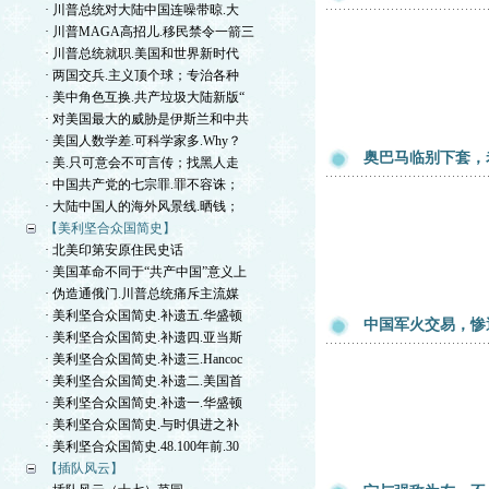
· 川普总统对大陆中国连噪带晾.大
· 川普MAGA高招儿.移民禁令一箭三
· 川普总统就职.美国和世界新时代
· 两国交兵.主义顶个球；专治各种
· 美中角色互换.共产垃圾大陆新版“
· 对美国最大的威胁是伊斯兰和中共
· 美国人数学差.可科学家多.Why？
奥巴马临别下套，
· 美.只可意会不可言传；找黑人走
· 中国共产党的七宗罪.罪不容诛；
· 大陆中国人的海外风景线.晒钱；
【美利坚合众国简史】
· 北美印第安原住民史话
· 美国革命不同于“共产中国”意义上
· 伪造通俄门.川普总统痛斥主流媒
· 美利坚合众国简史.补遗五.华盛顿
中国军火交易，惨
· 美利坚合众国简史.补遗四.亚当斯
· 美利坚合众国简史.补遗三.Hancoc
· 美利坚合众国简史.补遗二.美国首
· 美利坚合众国简史.补遗一.华盛顿
· 美利坚合众国简史.与时俱进之补
· 美利坚合众国简史.48.100年前.30
【插队风云】