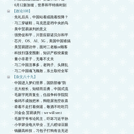
· 6月12新加坡，世界和平特殊时刻
【政论108】
· 先礼后兵，中国站着或跪着投降？
· 习二穿破鞋，马克思是裆中央的鸟
· 美中贸易谈判的意义
· 强势促和平，川普应获诺贝尔和平
· 芯片、OS、AI、5G，美国中国谁搞
· 美贸易团访华，面对二老板or顾客
· 科技扫荡变围剿，知识产权绞索套
· 量小非君子，无毒不丈夫
· 习二中国丑事多，老鸨子、头牌乱
· 习二中国魂飞魄散，东土取经全军
【杂文八十九】
· 中国进入梦幻世界，国防部修“防
· 北大校长，知错而后勇，中国式流
· 毛新宇死而复生，任战争科学院院
· 偷鸡不成蚀把米，狗咬尿泡空欢喜
· 牵着不走打着倒退，敬酒不吃吃罚
· 川金会.贸易谈判：we will see.t
· 毛新宇爷爷论民主，吓坏习近平孙
· 小学肄业电大毕业，王八瞪绿豆眼
· 钱砸高科技，习包子打狗有去无还