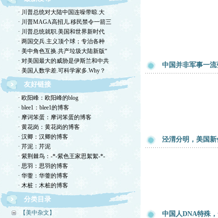
· 川普总统对大陆中国连噪带晾.大
· 川普MAGA高招儿.移民禁令一箭三
· 川普总统就职.美国和世界新时代
· 两国交兵.主义顶个球；专治各种
· 美中角色互换.共产垃圾大陆新版“
· 对美国最大的威胁是伊斯兰和中共
中国并非军事一流
· 美国人数学差.可科学家多.Why？
友好链接
· 欧阳峰：欧阳峰的blog
· blee1：blee1的博客
· 摩诃笨蛋：摩诃笨蛋的博客
· 黄花岗：黄花岗的博客
· 汉卿：汉卿的博客
泾渭分明，美国新
· 芹泥：芹泥
· 紫荆棘鸟：-*-紫色王家思絮絮-*-
· 思羽：思羽的博客
· 华蓥：华蓥的博客
· 木桩：木桩的博客
分类目录
【美中杂文】
中国人DNA特殊