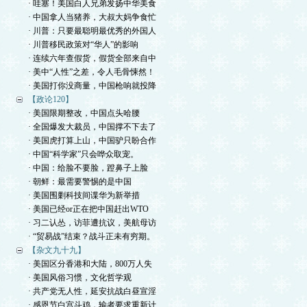
· 哇塞！美国白人兄弟发扬中华美食
· 中国拿人当猪养，大叔大妈争食忙
· 川普：只要最聪明最优秀的外国人
· 川普移民政策对“华人”的影响
· 连续六年查假货，假货全部来自中
· 美中“人性”之差，令人毛骨悚然！
· 美国打你没商量，中国枪响就投降
【政论120】
· 美国限期整改，中国点头哈腰
· 全国爆发大裁员，中国撑不下去了
· 美国虎打算上山，中国驴只盼合作
· 中国“科学家”只会哗众取宠。
· 中国：给脸不要脸，蹬鼻子上脸
· 朝鲜：最需要警惕的是中国
· 美国围剿科技间谍华为新举措
· 美国已经or正在把中国赶出WTO
· 习二认怂，访菲遭抗议，美航母访
· “贸易战”结束？战斗正未有穷期。
【杂文九十九】
· 美国区分香港和大陆，800万人失
· 美国风俗习惯，文化哲学观
· 共产党无人性，延安抗战白昼宣淫
· 感恩节白宫斗鸡，输者要求重新计