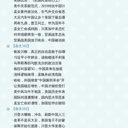
· 美国优先：《把国民放在心上》
· 美中关系新范式，2019对抗中国计
· 孟女案件政治化，生气外交自食恶
· 大豆汽车中国让步？美国下最后通
· 周有九鼎，楚王问之。华为流年不
· 孟女亡命成鸡肋，川美加中表态忙
· 对华强硬两党一致，贸易战常态化
· 贸易战美国游刃有余，中国被动挨
【杂文102】
· 银发川柳，真正的自信是敢于自嘲
· 习近平小学肄业，读稿都读不利落
· 马蒂斯离职与默克尔的政治没落
· 疯狂叫嚣霸5G，中国原来在放屁
· 演绎逻辑推理，孟晚舟处境危险
· 哈哈，外国佬拿“中国厕所革命”开
· 让美国稳定增长，中国才能经受打
· 美中风马牛不相及，美国历史年表
· 国际间谍遭围堵，国内恶犬罪恶多
· 孟女亡命好凄惶，加国惩华出狠招
【杂文101】
· 川普大嘴炮，冲击、刷新中国人三
· 改革不是买大豆，美国鬼子不好蒙
· 保释开始引渡路，川普大爷发善心