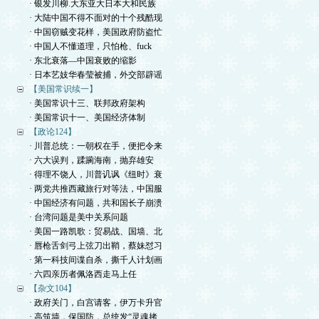
· 银发川柳.大东亚大日本大和民族
· 大陆中国不得不面对的十个残酷现
· 中国窃贼变花样，美国政府防盗忙
· 中国人不懂道理，只怕枪、fuck
· 东北衰落—中国衰败的缩影
· 日本艺妓华春莹被捕，外交部辟谣
【美国常识续一】
· 美国常识十三、联邦政府架构
· 美国常识十一、美国经济体制
【政论124】
· 川普总统：一朝权在手，便把令来
· 六大误判，蹂躏海南，抛弃雄安
· 得理不饶人，川普讥讽《纽时》衰
· 两党共推西藏旅行对等法，中国服
· 中国经济有问题，共和国长子崩溃
· 台湾问题是美中关系问题
· 美国一路凯歌：贸易战、国墙、北
· 唇枪舌剑弓上弦刀出鞘，蔡妹怼习
· 第一科技间谍自杀，撕千人计划画
· 六四亲历者佩洛西走马上任
【杂文104】
· 政府关门，白宫请客，伊万卡升官
· 高筑墙，保国防，总统发“灵魂拷