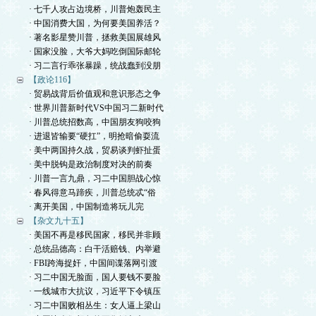
· 七千人攻占边境桥，川普炮轰民主
· 中国消费大国，为何要美国养活？
· 著名影星赞川普，拯救美国展雄风
· 国家没脸，大爷大妈吃倒国际邮轮
· 习二言行乖张暴躁，统战蠢到没朋
【政论116】
· 贸易战背后价值观和意识形态之争
· 世界川普新时代VS中国习二新时代
· 川普总统招数高，中国朋友狗咬狗
· 进退皆输要“硬扛”，明抢暗偷耍流
· 美中两国持久战，贸易谈判虾扯蛋
· 美中脱钩是政治制度对决的前奏
· 川普一言九鼎，习二中国胆战心惊
· 春风得意马蹄疾，川普总统忒“俗
· 离开美国，中国制造将玩儿完
【杂文九十五】
· 美国不再是移民国家，移民并非顾
· 总统品德高：白干活赔钱、内举避
· FBI跨海捉奸，中国间谍落网引渡
· 习二中国无脸面，国人要钱不要脸
· 一线城市大抗议，习近平下令镇压
· 习二中国败相丛生：女人逼上梁山