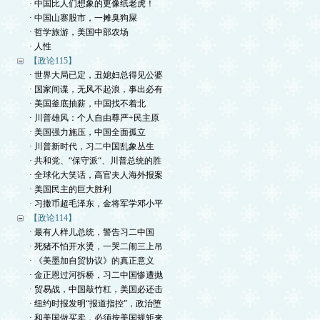
· 中国比人们想象的更像纸老虎！
· 中国山寨股市，一摊臭狗屎
· 哲学旅游，美国中部农场
· 人性
【政论115】
· 世界大局已定，丑媳妇总得见公婆
· 国家间谍，无风不起浪，事出必有
· 美国釜底抽薪，中国找不着北
· 川普雄风：个人自由尊严+民主原
· 美国强力施压，中国全面孤立
· 川普新时代，习二中国乱象丛生
· 共和党、“保守派“、川普总统的胜
· 全球化大笑话，高官夫人海外报案
· 美国民主的巨大胜利
· 习撒币超毛泽东，金将军学邓小平
【政论114】
· 最有人样儿总统，警告习二中国
· 死猪不怕开水烫，一哭二闹三上吊
· 《美墨加自贸协议》的真正意义
· 金正恩过河拆桥，习二中国惨遭抛
· 贸易战，中国敲竹杠，美国必还击
· 纽约时报发明“报道指控”，政治堕
· 和美国做买卖，必须按美国规矩来