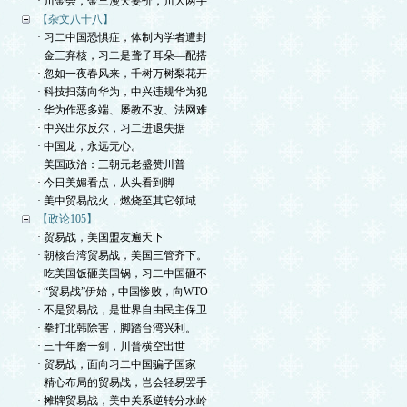
· 川金会，金三漫天要价，川大两手
【杂文八十八】
· 习二中国恐惧症，体制内学者遭封
· 金三弃核，习二是聋子耳朵—配搭
· 忽如一夜春风来，千树万树梨花开
· 科技扫荡向华为，中兴违规华为犯
· 华为作恶多端、屡教不改、法网难
· 中兴出尔反尔，习二进退失据
· 中国龙，永远无心。
· 美国政治：三朝元老盛赞川普
· 今日美媚看点，从头看到脚
· 美中贸易战火，燃烧至其它领域
【政论105】
· 贸易战，美国盟友遍天下
· 朝核台湾贸易战，美国三管齐下。
· 吃美国饭砸美国锅，习二中国砸不
· “贸易战”伊始，中国惨败，向WTO
· 不是贸易战，是世界自由民主保卫
· 拳打北韩除害，脚踏台湾兴利。
· 三十年磨一剑，川普横空出世
· 贸易战，面向习二中国骗子国家
· 精心布局的贸易战，岂会轻易罢手
· 摊牌贸易战，美中关系逆转分水岭