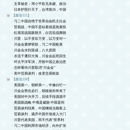
· 文革秘史：邓小平欺兄杀嫂、政治
· 日本护照行天下，台湾第26，中国
【政论111】
· 习二中国自绝于世界自由民主社会
· 贸易战，中国不是站着就是跪着投
· 红墙宣战屁眼朝天，白宫应战脚踏
· 川普：以不变应万变，以万变对一
· 川金会紧锣密鼓，习二中国歇菜
· 川金会水到渠成，八大原因
· 水流千遭归大海，川金会起死回生
· 环太平洋军演，开除中国之政治意
· 怎样看待川普取消“川金会”
· 美中贸易谈判：改变交易框架
【政论110】
· 美国第一、朝鲜第一，中修白忙一
· 川金会势在必行，朝核讹诈终有了
· 美国对中兴开刀，后续手段源源不
· 美国新战略.中俄是威胁.中国是间
· 贸易谈判结果，中国继续当顾客上
· 贸易谈判，撬开中国市场准入大门
· 川普代表美国，而不代表“世界利
· 习二中国利用市场经济，向外扩张