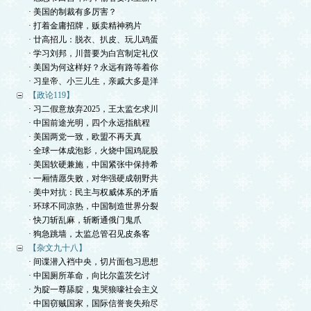
· 美国的制裁有多厉害？
· 打着金庸招牌，贩卖精神鸦片
· 廿高招儿：脱衣、扒皮、玩儿鸡蛋
· 学习刘邦，川普要为白宫制定礼仪
· 美国为何这样好？永远有路等着你
· 习皇帝、小三儿生，亲戚大多是洋
【政论119】
· 习二假意放弃2025，王太监乞求川
· 中国前途光明，四个永远指航程
· 美国两党一致，欧盟不再天真
· 全球一体成泡影，火烧中国鸡屁股
· 美国软硬兼施，中国紧张中保持希
· 一厢情愿失败，对华强硬成朝野共
· 美中对抗：民主与权威体系的矛盾
· 环球不同凉热，中国制造世界分裂
· 快刀斩乱麻，斩断通俄门鬼爪
· 狗急跳墙，太监总管召见皮条客
【杂文九十八】
· 间谍潜入裆中央，切片面包习思想
· 中国厕所革命，向比尔盖茨乞讨
· 为腚一尊舔腚，鬼哭狼嚎社会主义
· 中国窃贼国家，国际信誉丧失殆尽