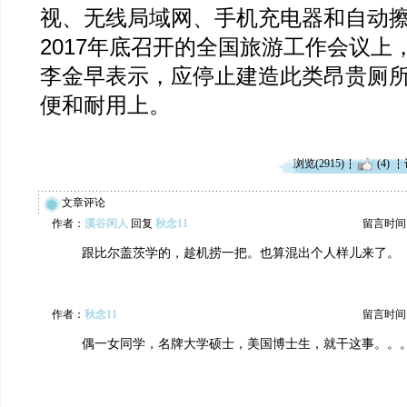
视、无线局域网、手机充电器和自动
2017年底召开的全国旅游工作会议上
李金早表示，应停止建造此类昂贵厕
便和耐用上。
浏览(2915)
(4)
文章评论
作者：
溪谷闲人
回复
秋念11
留言时间：20
跟比尔盖茨学的，趁机捞一把。也算混出个人样儿来了。
作者：
秋念11
留言时间：20
偶一女同学，名牌大学硕士，美国博士生，就干这事。。