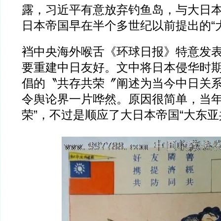
露，习近平有意放弃钓鱼岛，与大日
日本帝国早在半个多世纪以前提出的“
裆中央海外喉舌《环球日报》特意发
要重建中日友好。文中将日本侵华时
倡的〝共存共荣〞阐述为当今中日关
令舆论界一片哗然。原因很简单，当年
荣”，不过是顺应了大日本帝国“大东亚