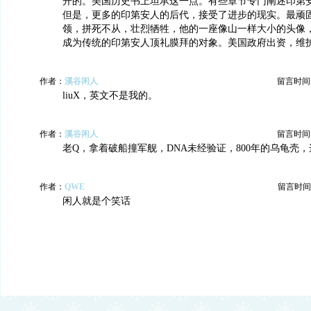
开的。美国历史书上坦承这一点。有些章节专门阐述印第
但是，更多的印第安人的后代，接受了进步的现实。最顽
领，拼死不从，壮烈牺牲，他的一座像山一样大小的头像
成为传统的印第安人顶礼膜拜的对象。美国政府出资，维
作者：
溪谷闲人
留言时间：20
liuX，英文不是我的。
作者：
溪谷闲人
留言时间：20
老Q，拿着破船撞军舰，DNA未经验证，800年的乌龟壳
作者：
QWE
留言时间：20
闲人就是个笑话