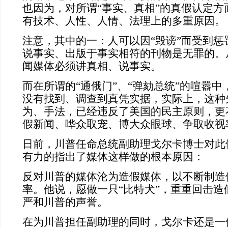
也因为，对所谓“事实、真相”的真假认定方
有技术、人性、人情、法理上的多重原因。
注意，其中的一：
人可以因“毁谤”而受到
惩
说事实、出版于事实相符的刊物是无罪的。
闻媒体必须讲真相、说事实。
而在所谓的“通俄门”、“弹劾总统”的喧嚣
没有找到、调查到真凭实据，实际上，这种
为、手法，已经违反了美国的民主原则，更
假新闻、哗众取宠、博大众眼球、争取收视
日前，川普任命
总统副助理戈尔卡博士对此
有力的指出了媒体这样做的根本原因：
反对川普的媒体沦为造假媒体，以不断制造
率。他说，愿做一只“比特犬”，重重回击造
严和川普的声誉。
在为川普担任副助理的同时，戈尔卡还是一