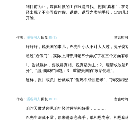
到目前为止，媒体所做的工作只是寻找、挖掘“真相”，在
经出现了不少弄虚作假、诱供、诱导之类的手段，CNN几
开除。
作者：
溪谷闲人
回复
BFTS
留言时间：20
好好好，说美国的事儿，巴先生小人不计大人过，兔子窝
通过“通俄门”，实际上川普川老爷子弄好了在三个方面有
1、告诫媒体，要以讲真相、说真话为主；2、理清或改进FB
分”、“滥用职权”问题：3、重塑美国的“政治伦理”。
这样，反川或负川粉就成了“偷鸡不成蚀把米”、“狗咬尿泡
作者：
溪谷闲人
回复
BFTS
留言时间：20
咱昨天做梦碰见咱年轻时候的相好啦，………
巴先生深藏不露，原来是暗恋高手，单相思专家、相思病