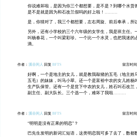
你说难坏啦，是因为你三个都想要，是不是？到哪个水货
是不是就是因为和石改兰假吗的好上啦！………
是，你猜对了，我三个都想要，左右周旋、前后奉承，所
另外，还有小学校的三个六年级的女学生，我是班主任。
叫杨春花，一个叫梁彩珍。一个比一个水灵，也把我迷的
滴。
作者：
溪谷闲人
回复
BFTS
留言时间：20
好啊，一个是地主的女儿，就是教我敲猪的五毛（地主姓
五毛）的妹妹，叫马小翠。还一个是富裕中农的女儿姓杨
生产队保管。还有一个是贫下中农的女儿，姓石叫石改兰
副主任、副大队长。三个选一个，难坏了我啦………
作者：
溪谷闲人
回复
BFTS
留言时间：20
“明明是没有正果的明恋”？
巴先生发明的新词汇短语，这类明恋我可多了去了，数都