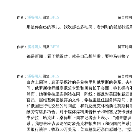
作者：
溪谷闲人
回复
BFTS
留言时间：20
那是你自己的事儿。我没那么多毛病，看到对的就是我说
作者：
溪谷闲人
回复
BFTS
留言时间：20
都是新闻，看了觉得对，就是自己想的啦，要神马链接？
作者：
溪谷闲人
回复
BFTS
留言时间：20
白宫上周说，真正要探讨的是希拉里和俄罗斯的关系。去
间，俄罗斯律师维塞尼茨卡雅和川普长子会面，称其握有
然而，她和希拉里实则站在同一阵线：都反对美国制裁违
官员。据维基解密披露的文件，希拉里担任国务卿期间，
和俄国进行铀交易的时间点，和前总统克林顿前往莫斯科演
酬劳有诸多巧合。对于媒体爆料川普长子和维塞尼茨卡雅
书萨拉．哈克比．桑德斯上周在记者会上表示：“如果想谈
系，我想最应该谈论的对象是克林顿夫妇（和俄国的关系
国银行演讲，收取50万美元，普京总统还亲自感谢他。”