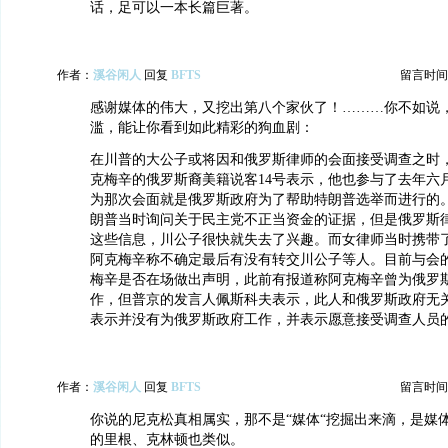
话，足可以一本长篇巨著。
作者：
溪谷闲人
回复
BFTS
留言时间：20
感谢媒体的伟大，又挖出第八个家伙了！………你不如说
滥，能让你看到如此精彩的狗血剧：
在川普的大公子或将因和俄罗斯律师的会面接受调查之时
克梅辛的俄罗斯裔美籍说客14号表示，他也参与了去年六
为那次会面就是俄罗斯政府为了帮助特朗普选举而进行的
朗普当时询问关于民主党不正当资金的证据，但是俄罗斯
这些信息，川公子很快就失去了兴趣。而女律师当时携带
阿克梅辛称不确定最后有没有转交川公子等人。目前与会
梅辛是否在场做出声明，此前有报道称阿克梅辛曾为俄罗
作，但普京的发言人佩斯科夫表示，此人和俄罗斯政府无
表示并没有为俄罗斯政府工作，并表示愿意接受调查人员
作者：
溪谷闲人
回复
BFTS
留言时间：20
你说的尼克松真相属实，那不是“媒体“挖掘出来滴，是媒体
的里根、克林顿也类似。