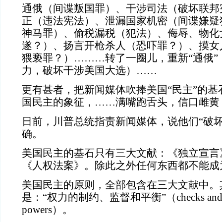
通俄（间谍叛国罪）、干涉司法（破坏联邦
正（违法宪法）、泄漏国家机密（间谍嫌疑
神马罪）、偷税漏税（犯法）、侮辱、物化
遂？）、扬言开枪杀人（恐吓罪？）、摸女
猥亵罪？）………转了一圈儿，重新“通俄”
力，破坏干涉美国大选）……
更有甚者，把新闻媒体吹捧美国“民主”的基石
国民主的象征，……满嘴跑舌头，信口雌黄
日前，川普总统指责新闻媒体，说他们“破坏
确。
美国民主的基石只有三大文献：《独立宣言
《人权法案》。除此之外任何东西都不能成
美国民主的原则，全部包含在三大文献中。
是：“权力的制约、监督和平衡”（checks and bala
powers）。