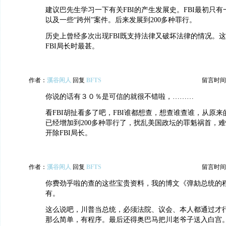
建议巴先生学习一下有关FBI的产生发展史。FBI最初只有
以及一些“跨州”案件。后来发展到200多种罪行。
历史上曾经多次出现FBI既支持法律又破坏法律的情况。
FBI局长时最甚。
作者：
溪谷闲人
回复
BFTS
留言时间：20
你说的话有３０％是可信的就很不错啦，………
看FBI胡扯看多了吧，FBI谁都想查，想查谁查谁，从原
已经增加到200多种罪行了，扰乱美国政坛的罪魁祸首，
开除FBI局长。
作者：
溪谷闲人
回复
BFTS
留言时间：20
你费劲乎啦的查的这些宝贵资料，我的博文《弹劾总统的
有。
这么说吧，川普当总统，必须法院、议会、本人都通过才
那么简单，有程序。最后还得奥巴马把川老爷子送入白宫