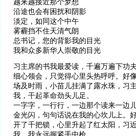
越来越接近那个梦想
沿途也会有困扰和阴影
淡定，如同这个中午
雾霾挡不住天清气朗
总书记，您的背影我的目光
我和众多新华人崇敬的目光
习主席的书我最爱读，千遍万遍下功
细心领会，只觉得心里头热呼呼。好
场及时雨，小苗儿挂满了露水珠，习
我，干起革命劲头儿足。
一字字，一行行，一边那个读来一边
金光闪，句句话说在我的心坎儿上。
开了千把锁，心里升起了红太阳，习
我，我永远握紧手中枪。