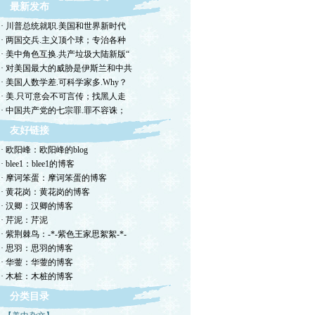
最新发布
· 川普总统就职.美国和世界新时代
· 两国交兵.主义顶个球；专治各种
· 美中角色互换.共产垃圾大陆新版“
· 对美国最大的威胁是伊斯兰和中共
· 美国人数学差.可科学家多.Why？
· 美.只可意会不可言传；找黑人走
· 中国共产党的七宗罪.罪不容诛；
友好链接
· 欧阳峰：欧阳峰的blog
· blee1：blee1的博客
· 摩诃笨蛋：摩诃笨蛋的博客
· 黄花岗：黄花岗的博客
· 汉卿：汉卿的博客
· 芹泥：芹泥
· 紫荆棘鸟：-*-紫色王家思絮絮-*-
· 思羽：思羽的博客
· 华蓥：华蓥的博客
· 木桩：木桩的博客
分类目录