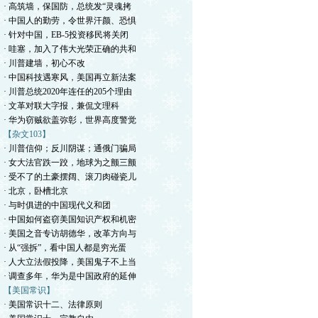
· 高筑墙，保国防，总统发“灵魂拷
· 中国人的勤劳，令世界汗颜、恐惧
· 针对中国，EB-5投资移民将关闭
· 哇塞，加入了伟大光荣正确的共和
· 川普建墙，初心不改
· 中国科技遇寒风，美国再立新法案
· 川普总统2020年连任的205个理由
· 文革对联大字报，兼侃文理科
· 华为窃贼欲盖弥彰，世界高度警觉
【杂文103】
· 川普信仰；反川阴谋；通俄门骗局
· 女大法官跌一跤，地球为之颤三颤
· 受不了的土豪摆阔、滚刀肉碰瓷儿
· 北京，卧槽北京
· 与时俱进的中国现代义和团
· 中国如何盗窃美国知识产权和机密
· 美国之音专访胡德华，改革方向与
· 从“强拆”，看中国人都是穷光蛋
· 人大立法假投降，美国鬼子不上当
· 调查多年，华为是中国政府的延伸
【美国常识】
· 美国常识十二、法律原则