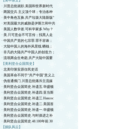
【美中杂文】
· 川普总统就职.美国和世界新时代
· 两国交兵.主义顶个球；专治各种
· 美中角色互换.共产垃圾大陆新版“
· 对美国最大的威胁是伊斯兰和中共
· 美国人数学差.可科学家多.Why？
· 美.只可意会不可言传；找黑人走
· 中国共产党的七宗罪.罪不容诛；
· 大陆中国人的海外风景线.晒钱；
· 非凡的大陆共产中国人的创造力；
· 流氓两会生奇葩.共产大陆中国要
【美利坚合众国简史】
· 北美印第安原住民史话
· 美国革命不同于“共产中国”意义上
· 伪造通俄门.川普总统痛斥主流媒
· 美利坚合众国简史.补遗五.华盛顿
· 美利坚合众国简史.补遗四.亚当斯
· 美利坚合众国简史.补遗三.Hancoc
· 美利坚合众国简史.补遗二.美国首
· 美利坚合众国简史.补遗一.华盛顿
· 美利坚合众国简史.与时俱进之补
· 美利坚合众国简史.48.100年前.30
【插队风云】