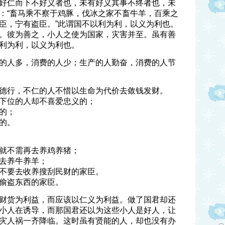
好仁而下不好义者也，未有好义其事不终者也，未
：“畜马乘不察于鸡豚，伐冰之家不畜牛羊，百乘之
臣，宁有盗臣。”此谓国不以利为利，以义为利也。
。彼为善之，小人之使为国家，灾害并至。虽有善
利为利，以义为利也。
的人多，消费的人少；生产的人勤奋，消费的人节
德行，不仁的人不惜以生命为代价去敛钱发财。
下位的人却不喜爱忠义的；
的；
的。
就不需再去养鸡养猪；
去养牛养羊；
不要去收养搜刮民财的家臣。
偷盗东西的家臣。
财货为利益，而应该以仁义为利益。做了国君却还
小人在诱导，而那国君还以为这些小人是好人，让
灾人祸一齐降临。这时虽有贤能的人，却也没有办