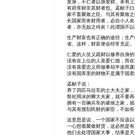
发身，不仁者以身发财。未有上
有府库财非其财者也。孟献子曰
家不畜聚敛之臣。与其有聚敛之
长国家而务财用者，必自小人矣
者，亦无如之何矣！此谓国不以
生产财富也有正确的途径；生产
省。这样，财富便会经常充足。
仁爱的人仗义疏财以修养自身的
没有在上位的人喜爱仁德，而在
没有喜爱忠义而做事却半途而废
没有国库里的财物不是属于国君
孟献子说：
养了四匹马拉车的士大夫之家，
祭祀用冰的卿大夫家，就不要再
拥有一百辆兵车的诸侯之家，就
与其有搜刮民财的家臣，不如有
这意思是说，一个国家不应该以
一心想着聚敛财货，这必然是有
他们去处理国家大事，结果是天