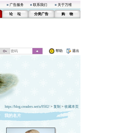
广告服务
联系我们
关于万维
论 坛
分类广告
购 物
帮助
退出
https://blog.creaders.net/u/9502/
>
复制
>
收藏本页
我的名片