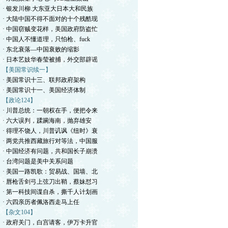
· 银发川柳.大东亚大日本大和民族
· 大陆中国不得不面对的十个残酷现
· 中国窃贼变花样，美国政府防盗忙
· 中国人不懂道理，只怕枪、fuck
· 东北衰落—中国衰败的缩影
· 日本艺妓华春莹被捕，外交部辟谣
【美国常识续一】
· 美国常识十三、联邦政府架构
· 美国常识十一、美国经济体制
【政论124】
· 川普总统：一朝权在手，便把令来
· 六大误判，蹂躏海南，抛弃雄安
· 得理不饶人，川普讥讽《纽时》衰
· 两党共推西藏旅行对等法，中国服
· 中国经济有问题，共和国长子崩溃
· 台湾问题是美中关系问题
· 美国一路凯歌：贸易战、国墙、北
· 唇枪舌剑弓上弦刀出鞘，蔡妹怼习
· 第一科技间谍自杀，撕千人计划画
· 六四亲历者佩洛西走马上任
【杂文104】
· 政府关门，白宫请客，伊万卡升官