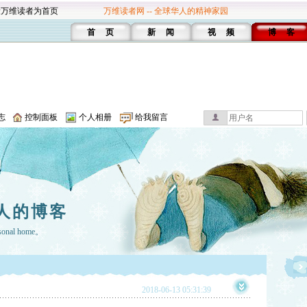
设万维读者为首页
万维读者网 -- 全球华人的精神家园
首 页
新 闻
视 频
博 客
志
控制面板
个人相册
给我留言
人的博客
rsonal home。
2018-06-13 05:31:39