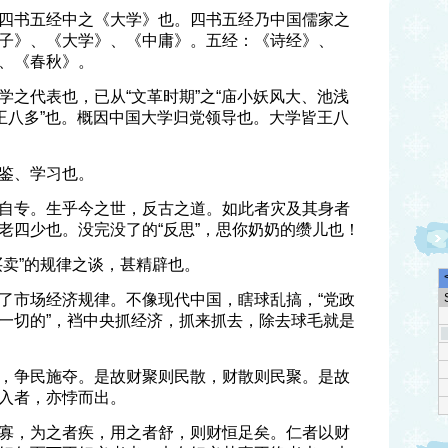
四书五经中之《大学》也。四书五经乃中国儒家之
子》、《大学》、《中庸》。五经：《诗经》、
、《春秋》。
学之代表也，已从“文革时期”之“庙小妖风大、池浅
深王八多”也。概因中国大学归党领导也。大学皆王八
鉴、学习也。
自专。生乎今之世，反古之道。如此者灾及其身者
老四少也。没完没了的“反思”，思你奶奶的缵儿也！
买卖”的规律之谈，甚精辟也。
了市场经济规律。不像现代中国，瞎球乱搞，“党政
一切的”，裆中央抓经济，抓来抓去，除去球毛就是
，争民施夺。是故财聚则民散，财散则民聚。是故
入者，亦悖而出。
寡，为之者疾，用之者舒，则财恒足矣。仁者以财