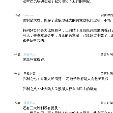
这帮议员成功规避了被史册记下丑行的风险。
作者：
pumbaa
留言时间：20
确实是大胜。揭穿了这貌似强大的共党政权的虚弱，不堪
特别好笑的是大比数胜利，让纠结于真假民调结果的看到
可见，香港立法会中，真正的民主派，已经超过半数了，
都是反中共的。
作者：
溪谷闲人
留言时间：20
老高补充得好。
作者：巴黎老高
留言时间：20
胜利之七：香港人民清楚: 习包子政府是人肉包子政权.
胜利之八：让大陆人民预感人权自由民主的曙光.
作者：
溪谷闲人
留言时间：20
还有三大胜利没有提及：