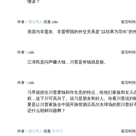
懂泼？
作者：
溪谷闲人
回复 yala
留言时间：20
美国与非盟友、非盟帮国的外交关系是“以结果为导向”的
作者：yala
留言时间：20
江泽民是闷声赚大钱，川普是有钱就是娘。
作者：yala
留言时间：20
习早就抓住川普爱钱和作生意的特点，给他们家族和女儿
权，这下川可高兴了。说习是朋友和好人。你看川普说刘
要是让川普家族去中国开旅馆酒店高尔夫球场的那川普好
还什么朝鲜问题啊？
作者：
溪谷闲人
回复
年月日
留言时间：20