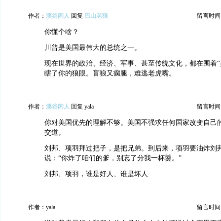
作者：
溪谷闲人
回复
巴山老狼
留言时间：20
你懂个啥？
川普是美国最伟大的总统之一。
现在世界的政治、经济、军事、甚至传统文化，都在围着“
瞎了你的狼眼。盲狼又瘸腿，难逃老虎嘴。
作者：
溪谷闲人
回复 yala
留言时间：20
你对美国优先的理解不够。美国不强求任何国家改变自己
交道。
刘邦、项羽拜过把子，是把兄弟。到后来，项羽要油炸刘
说：“你炸了咱们的爹，别忘了分我一杯羹。”
刘邦、项羽，谁是好人、谁是坏人
作者：yala
留言时间：20