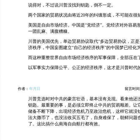
说得对，不过说川普没找到钥匙，倒不一定。
两个国家的贸易状况由将近20年的纠缠形成，不可能在很
美国是自由市场经济。中国是“党经济”。党经济对外容易
一团乱麻、满腹糟糠。
川普的美国优先，单边贸易协议取代“多边贸易协议，正是
济秩序，中国妄图建立“自己的经济秩序”的中国梦已经化
而这种重整世界自由市场经济秩序的军事保障，全部压在
以军事实力保障公平、公正的经济秩序，这才是川普时代
作者：
年月日
留言时间：20
川普竞选时对中共的豪言壮语，基本没有兑现。看来他还
钥匙。最重要的事，是必须立即终止中共的贸易顺差。让
储备不断下降，出现经济危机乃至政治危机，这样它就没
法大撒币了，也没法收买五毛了，自身难保了，朝鲜问题
了。这比搞什么南海自由航行都有效。