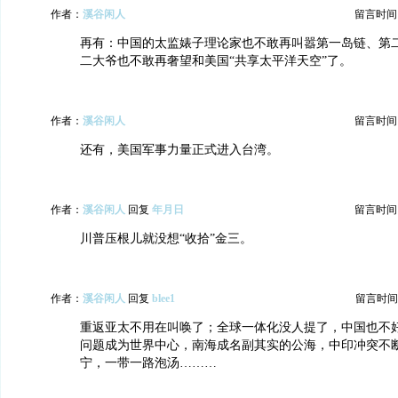
作者：
溪谷闲人
留言时间：20
再有：中国的太监婊子理论家也不敢再叫嚣第一岛链、第
二大爷也不敢再奢望和美国“共享太平洋天空”了。
作者：
溪谷闲人
留言时间：20
还有，美国军事力量正式进入台湾。
作者：
溪谷闲人
回复
年月日
留言时间：20
川普压根儿就没想“收拾”金三。
作者：
溪谷闲人
回复
blee1
留言时间：20
重返亚太不用在叫唤了；全球一体化没人提了，中国也不
问题成为世界中心，南海成名副其实的公海，中印冲突不
宁，一带一路泡汤………