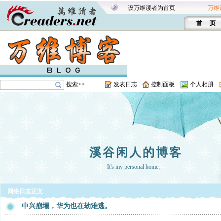
设万维读者为首页
万维
首 页
搜索>>
发表日志
控制面板
个人相册
溪谷闲人的博客
It's my personal home。
网络日志正文
中兴崩塌，华为也在劫难逃。