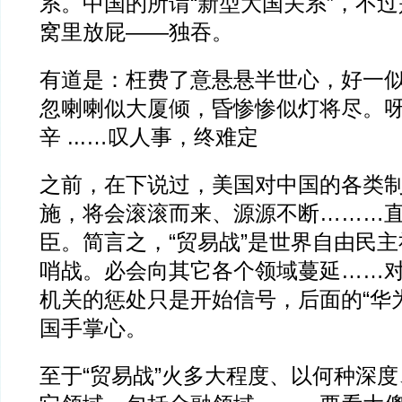
系。中国的所谓“新型大国关系”，不
窝里放屁——独吞。
有道是：枉费了意悬悬半世心，好一
忽喇喇似大厦倾，昏惨惨似灯将尽。
辛 ...…叹人事，终难定
之前，在下说过，美国对中国的各类
施，将会滚滚而来、源源不断………
臣。简言之，“贸易战”是世界自由民
哨战。必会向其它各个领域蔓延……对
机关的惩处只是开始信号，后面的“华
国手掌心。
至于“贸易战”火多大程度、以何种深