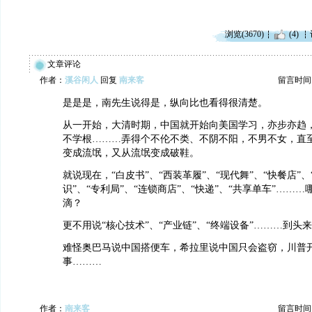
浏览(3670)
(4)
文章评论
作者：
溪谷闲人
回复
南来客
留言时间：20
是是是，南先生说得是，纵向比也看得很清楚。
从一开始，大清时期，中国就开始向美国学习，亦步亦趋
不学根………弄得个不伦不类、不阴不阳，不男不女，直
变成流氓，又从流氓变成破鞋。
就说现在，“白皮书”、“西装革履”、“现代舞”、“快餐店”、
识”、“专利局”、“连锁商店”、“快递”、“共享单车”……
滴？
更不用说“核心技术”、“产业链”、“终端设备”………到头
难怪奥巴马说中国搭便车，希拉里说中国只会盗窃，川普
事………
作者：
南来客
留言时间：20