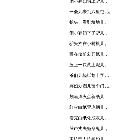
俏小寡妇骑上驴儿，
一会儿来到六里屯儿。
抬头一看到坟地儿。
俏小寡妇下了驴儿，
驴头拴在小树根儿。
蹲在坟前划开纸儿，
压上一块黄土泥儿。
爷们儿烧纸划十字儿，
寡妇划圈儿留个门儿。
划着洋火点着纸儿
红火白纸冒凉烟儿，
着完白纸化成灰儿。
哭声丈夫短命鬼儿，
不坑旁人坑媳妇儿。