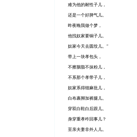
难为他的耐性子儿，
还是一个好脾气儿。
昨夜晚我做个梦，
他找奴家要铜子儿。
奴家今天去圆坟儿。”
带上一块孝包头，
不擦胭脂不抹粉儿，
不系那个孝带子儿，
奴家系得细麻批儿，
白布裹脚加裤腿儿。
穿双白鞋白后跟儿。
身穿重孝咋回事儿？
至亲夫妻非外人儿。