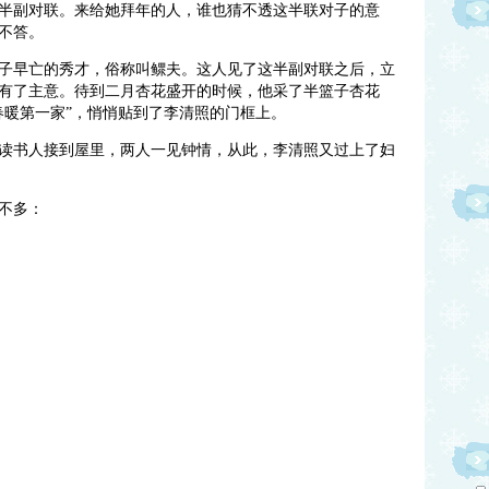
半副对联。来给她拜年的人，谁也猜不透这半联对子的意
不答。
子早亡的秀才，俗称叫鳏夫。这人见了这半副对联之后，立
有了主意。待到二月杏花盛开的时候，他采了半篮子杏花
春暖第一家”，悄悄贴到了李清照的门框上。
读书人接到屋里，两人一见钟情，从此，李清照又过上了妇
不多：