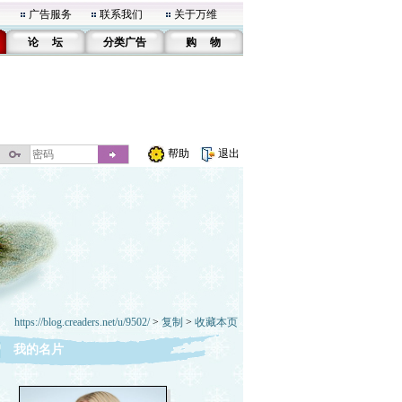
广告服务
联系我们
关于万维
论 坛
分类广告
购 物
帮助
退出
https://blog.creaders.net/u/9502/
>
复制
>
收藏本页
我的名片