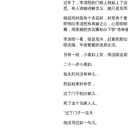
过年了，李清照的门框上就贴上了这
思。有人请她讲解含义，她只是笑而
桃花坞对面有个杏花村，村里有个妻
即明白李清照有再嫁之心，心里暗暗
瓣，用浆糊把杏花瓣粘出下联“杏林
李清照一看，很是高兴，赶紧把那位
唱夫随、半老鸳鸯的龙凤生活。
另有一段，小寡妇上坟，情况跟这差
二十一岁小寡妇,
低头扫兴没有神儿，
想起奴家好命苦，
过了门子犯白裙儿，
死了这个当家人儿。
“过了门子一百天
他没骂过奴一句儿。