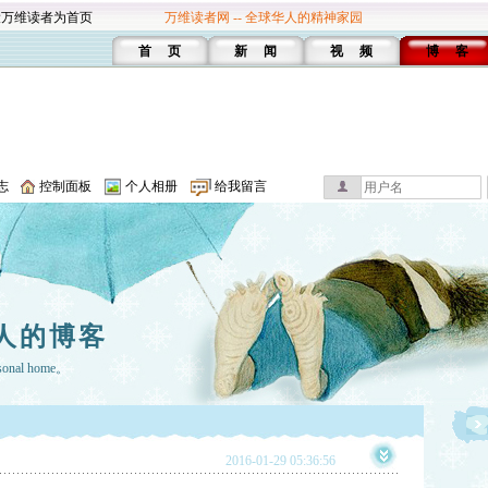
设万维读者为首页
万维读者网 -- 全球华人的精神家园
首 页
新 闻
视 频
博 客
志
控制面板
个人相册
给我留言
人的博客
rsonal home。
2016-01-29 05:36:56