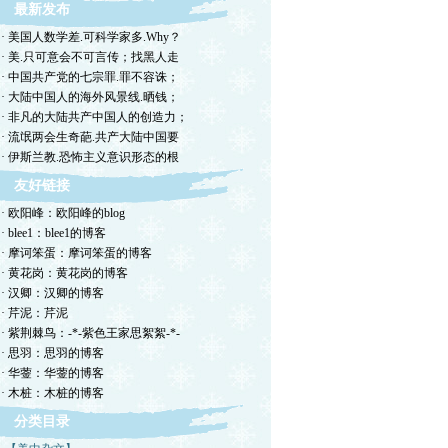
最新发布
· 美国人数学差.可科学家多.Why？
· 美.只可意会不可言传；找黑人走
· 中国共产党的七宗罪.罪不容诛；
· 大陆中国人的海外风景线.晒钱；
· 非凡的大陆共产中国人的创造力；
· 流氓两会生奇葩.共产大陆中国要
· 伊斯兰教.恐怖主义意识形态的根
友好链接
· 欧阳峰：欧阳峰的blog
· blee1：blee1的博客
· 摩诃笨蛋：摩诃笨蛋的博客
· 黄花岗：黄花岗的博客
· 汉卿：汉卿的博客
· 芹泥：芹泥
· 紫荆棘鸟：-*-紫色王家思絮絮-*-
· 思羽：思羽的博客
· 华蓥：华蓥的博客
· 木桩：木桩的博客
分类目录