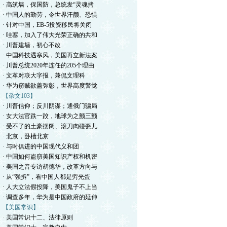
· 高筑墙，保国防，总统发“灵魂拷
· 中国人的勤劳，令世界汗颜、恐惧
· 针对中国，EB-5投资移民将关闭
· 哇塞，加入了伟大光荣正确的共和
· 川普建墙，初心不改
· 中国科技遇寒风，美国再立新法案
· 川普总统2020年连任的205个理由
· 文革对联大字报，兼侃文理科
· 华为窃贼欲盖弥彰，世界高度警觉
【杂文103】
· 川普信仰；反川阴谋；通俄门骗局
· 女大法官跌一跤，地球为之颤三颤
· 受不了的土豪摆阔、滚刀肉碰瓷儿
· 北京，卧槽北京
· 与时俱进的中国现代义和团
· 中国如何盗窃美国知识产权和机密
· 美国之音专访胡德华，改革方向与
· 从“强拆”，看中国人都是穷光蛋
· 人大立法假投降，美国鬼子不上当
· 调查多年，华为是中国政府的延伸
【美国常识】
· 美国常识十二、法律原则