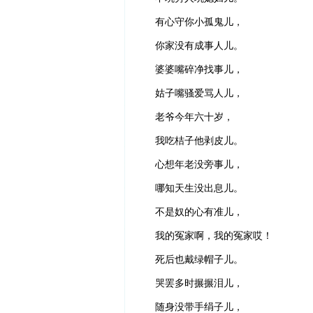
有心守你小孤鬼儿，
你家没有成事人儿。
婆婆嘴碎净找事儿，
姑子嘴骚爱骂人儿，
老爷今年六十岁，
我吃桔子他剥皮儿。
心想年老没旁事儿，
哪知天生没出息儿。
不是奴的心有准儿，
我的冤家啊，我的冤家哎！
死后也戴绿帽子儿。
哭罢多时搌搌泪儿，
随身没带手绢子儿，