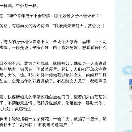
一样滴。中外都一样。
过：“哪个青年男子不会钟情，哪个妙龄女子不善怀春？”
萌动，有感而发的著名诗句：“良辰美景奈何天，赏心悦目
，与人的身份地位差别不大，全凭个人修养、品味。下面两
求偶；一段是说，平头百姓，白丁寡妇另嫁，您看看有什么
日闷闷不乐。北方连年战乱，家园被毁，她孤身一人南逃避
坞的地方，独居在一间破草屋里。起初，人们都不怎么注意
后，大吃一惊。那些年轻时候倾慕过她的文人，纷纷登门拜
如柴，全无当年的花容月貌了。有些酸文人见了，都唉声叹
着，快要断顿儿的李清照独自坐在门口，望着门外白茫茫的
了，不禁触景生情，感怀身世起来。沦落他乡，狐独无依，
想到此处，灵感顿生………
伸出手轻轻掐着一朵朵梅花。一会工夫，就掐了半篮子。然
瓣粘出了半副对联：“独梅隆冬遗霜户。”