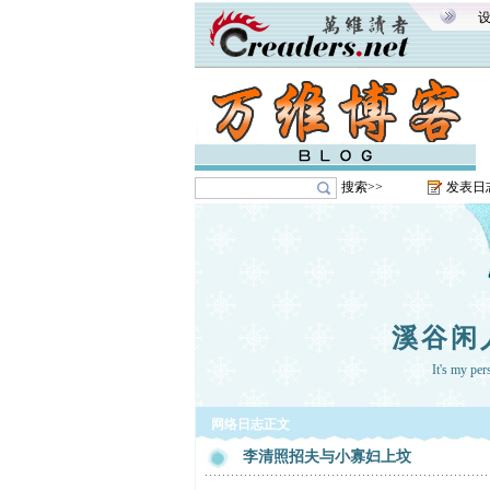
搜索>>
发表日
溪谷闲
It's my pe
网络日志正文
李清照招夫与小寡妇上坟