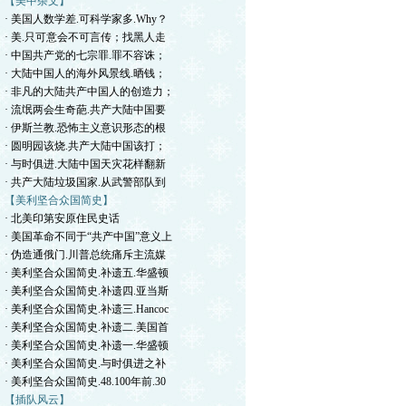
【美中杂文】
· 美国人数学差.可科学家多.Why？
· 美.只可意会不可言传；找黑人走
· 中国共产党的七宗罪.罪不容诛；
· 大陆中国人的海外风景线.晒钱；
· 非凡的大陆共产中国人的创造力；
· 流氓两会生奇葩.共产大陆中国要
· 伊斯兰教.恐怖主义意识形态的根
· 圆明园该烧.共产大陆中国该打；
· 与时俱进.大陆中国天灾花样翻新
· 共产大陆垃圾国家.从武警部队到
【美利坚合众国简史】
· 北美印第安原住民史话
· 美国革命不同于“共产中国”意义上
· 伪造通俄门.川普总统痛斥主流媒
· 美利坚合众国简史.补遗五.华盛顿
· 美利坚合众国简史.补遗四.亚当斯
· 美利坚合众国简史.补遗三.Hancoc
· 美利坚合众国简史.补遗二.美国首
· 美利坚合众国简史.补遗一.华盛顿
· 美利坚合众国简史.与时俱进之补
· 美利坚合众国简史.48.100年前.30
【插队风云】