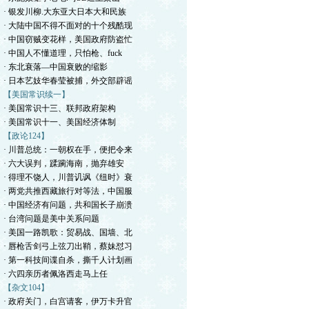
· 银发川柳.大东亚大日本大和民族
· 大陆中国不得不面对的十个残酷现
· 中国窃贼变花样，美国政府防盗忙
· 中国人不懂道理，只怕枪、fuck
· 东北衰落—中国衰败的缩影
· 日本艺妓华春莹被捕，外交部辟谣
【美国常识续一】
· 美国常识十三、联邦政府架构
· 美国常识十一、美国经济体制
【政论124】
· 川普总统：一朝权在手，便把令来
· 六大误判，蹂躏海南，抛弃雄安
· 得理不饶人，川普讥讽《纽时》衰
· 两党共推西藏旅行对等法，中国服
· 中国经济有问题，共和国长子崩溃
· 台湾问题是美中关系问题
· 美国一路凯歌：贸易战、国墙、北
· 唇枪舌剑弓上弦刀出鞘，蔡妹怼习
· 第一科技间谍自杀，撕千人计划画
· 六四亲历者佩洛西走马上任
【杂文104】
· 政府关门，白宫请客，伊万卡升官