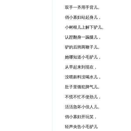
双手一齐用手背儿。
俏小寡妇站起身儿，
小树根儿上解下驴儿。
认蹬翻身一蹁腿儿，
驴的后胯两鞭子儿。
她哪知道小毛驴儿，
从早起来到现在，
没喂麸料没喝水儿，
肚子里饿犯脾气儿。
不慌不忙不使劲儿，
活活急坏小佳人儿。
俏小寡妇开玩笑，
轻声央告小毛驴儿