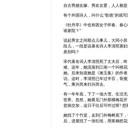
自古男婚女嫁、男欢女爱，人人都是
有个外国诗人，叫什么“歌德”的就写
《牡丹亭》中也有因女子怀春、春心
谁家院？”
说起男女之间那点儿事儿，大同小异
段儿，一段是说著名诗人李清照寡妇
差别吗？
宋代著名词人李清照死了丈夫后，终
难。这年，她流落到江南一个叫桃花
她。后来知道她是《漱玉集》的作者
访。这时，李清照已年过半百，骨瘦
气，乘兴而来扫兴而去。
有一年年底，下了一场大雪。生活无
世界。忽然，她看见门外那棵梅花开
贫病交加，这日子往后可咋过呀? 
她找了个竹篮，走到门外梅树底下，
后，进屋找了一张红纸，用浆糊把花