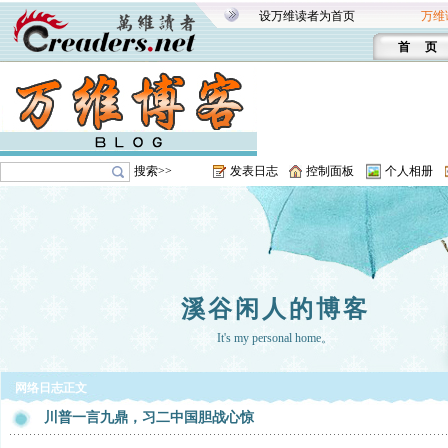
设万维读者为首页
万维
首 页
搜索>>
发表日志
控制面板
个人相册
溪谷闲人的博客
It's my personal home。
网络日志正文
川普一言九鼎，习二中国胆战心惊