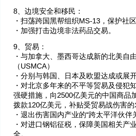
8、边境安全和移民：
・扫荡跨国黑帮组织MS-13，保护社
・加强打击边境非法药品交易。
9、贸易：
・与加拿大、墨西哥达成新的北美自
（USMCA）
・分别与韩国、日本及欧盟达成或展
・对北京多年来的不平等贸易及侵犯
强硬措施，向2500亿美元的中国商品
拨款120亿美元，补贴受贸易战伤害的
・退出伤害国内产业的“跨太平洋伙伴关
・对进口钢铝征税，保障美国相关产
全。