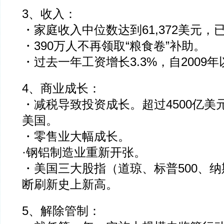
3、收入：
・家庭收入中位数达到61,372美元，
・390万人不再领取“粮食卷”补助。
・过去一年工资增长3.3%，自2009
4、商业成长：
・减税导致投资成长。超过4500亿美
美国。
・零售业大幅成长。
·钢铝制造业重新开张。
・美国三大股指（道琼、标普500、
断刷新史上新高。
5、解除管制：