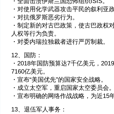
・全面击溃伊斯兰国恐怖组织ISIS。
・对使用化学武器攻击平民的叙利亚
・对抗俄罗斯恶劣行为。
・制定新的对古巴政策，使古巴政权
人权等行为负责。
・对委内瑞拉独裁者进行严厉制裁。
12、国防：
・2018年国防预算达7千亿美元，20
7160亿美元。
・宣布“美国优先”的国家安全战略。
・成立太空军，重启国家太空委员会
・宣布明确的网络作战战略，为近15
13、退伍军人事务：