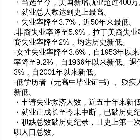
・当选至今，美国新增就业超过400万
・就业总人数达到史上最高。
・失业率降至3.7%，近50年来最低。
.非裔失业率降至5.9%，拉丁美裔失业
裔失业率降至2%，均达历史新低。
·女性失业率降至3.6%，自1953年
率降至9.2%，自1966年以来新低。
3%，自2001年以来新低。
·低学历者（无高中毕业证书）、残疾
新低。
・申请失业救济人数，近五十年来新
・就业正成长至今未中断，已破历史
・职缺总数破历史纪录，且史上第一
职人口总数。