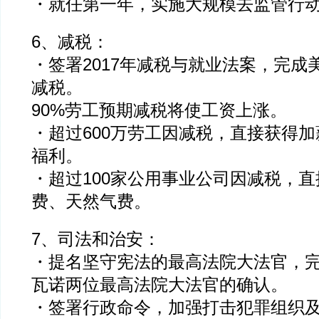
・就任第一年，实施大规模去监管行
6、减税：
・签署2017年减税与就业法案，完成
减税。
90%劳工预期减税将使工资上涨。
・超过600万劳工因减税，直接获得
福利。
・超过100家公用事业公司因减税，
费、天然气费。
7、司法和治安：
・提名坚守宪法的最高法院大法官，
瓦诺两位最高法院大法官的确认。
・签署行政命令，加强打击犯罪组织