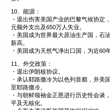
10、能源：
・退出伤害美国产业的巴黎气候协定，
元额外支出及650万人失业。
・美国成为世界最大原油生产国，石
新高。
・美国成为天然气净出口国，为近60
11、外交政策：
・退出伊朗核协议。
・承认耶路撒冷为以色列首都，并美
至耶路撒冷。
・与朝鲜领袖金正恩进行历史性会谈
平及无核化。