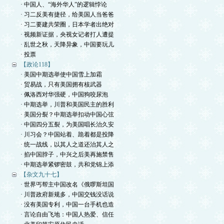
· 中国人、“海外华人”的逻辑悖论
· 习二反美有捷径，给美国人当爸爸
· 习二要建共荣圈，日本学者出绝对
· 视频新证据，央视女记者打人遭提
· 乱世之秋，天降异象，中国要玩儿
· 投票
【政论118】
· 美国中期选举使中国雪上加霜
· 贸易战，只有美国拥有核武器
· 佩洛西对华强硬，中国狗咬尿泡
· 中期选举，川普和美国民主的胜利
· 美国分裂？中期选举扣动中国心弦
· 中国四分五裂，为美国唱长治久安
· 川习会？中国站着、跪着都是投降
· 统一战线，以其人之道还治其人之
· 掐中国脖子，中兴之后美再施禁售
· 中期选举紧锣密鼓，共和党锦上添
【杂文九十七】
· 世界丐帮主中国改名《俄啰斯坦国
· 川普政府新规多，中国交钱没话说
· 没有美国专利，中国一台手机也造
· 言论自由飞地：中国人热爱、信任