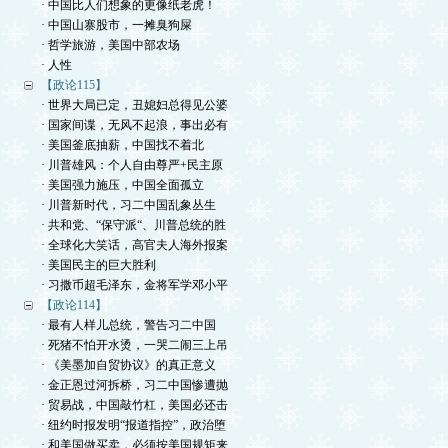
· 中国比人们想象的更像纸老虎！
· 中国山寨股市，一摊臭狗屎
· 哲学旅游，美国中部农场
· 人性
【政论115】
· 世界大局已定，丑媳妇总得见公婆
· 国家间谍，无风不起浪，事出必有
· 美国釜底抽薪，中国找不着北
· 川普雄风：个人自由尊严+民主原
· 美国强力施压，中国全面孤立
· 川普新时代，习二中国乱象丛生
· 共和党、“保守派“、川普总统的胜
· 全球化大笑话，高官夫人海外报案
· 美国民主的巨大胜利
· 习撒币超毛泽东，金将军学邓小平
【政论114】
· 最有人样儿总统，警告习二中国
· 死猪不怕开水烫，一哭二闹三上吊
· 《美墨加自贸协议》的真正意义
· 金正恩过河拆桥，习二中国惨遭抛
· 贸易战，中国敲竹杠，美国必还击
· 纽约时报发明“报道指控”，政治堕
· 和美国做买卖，必须按美国规矩来