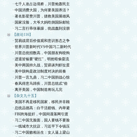
· 七千人攻占边境桥，川普炮轰民主
· 中国消费大国，为何要美国养活？
· 著名影星赞川普，拯救美国展雄风
· 国家没脸，大爷大妈吃倒国际邮轮
· 习二言行乖张暴躁，统战蠢到没朋
【政论116】
· 贸易战背后价值观和意识形态之争
· 世界川普新时代VS中国习二新时代
· 川普总统招数高，中国朋友狗咬狗
· 进退皆输要“硬扛”，明抢暗偷耍流
· 美中两国持久战，贸易谈判虾扯蛋
· 美中脱钩是政治制度对决的前奏
· 川普一言九鼎，习二中国胆战心惊
· 春风得意马蹄疾，川普总统忒“俗
· 离开美国，中国制造将玩儿完
【杂文九十五】
· 美国不再是移民国家，移民并非顾
· 总统品德高：白干活赔钱、内举避
· FBI跨海捉奸，中国间谍落网引渡
· 习二中国无脸面，国人要钱不要脸
· 一线城市大抗议，习近平下令镇压
· 习二中国败相丛生：女人逼上梁山