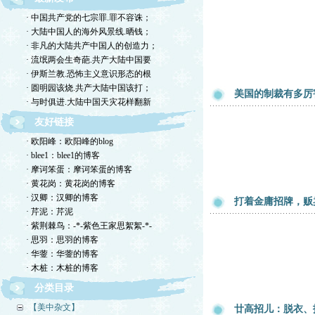
· 中国共产党的七宗罪.罪不容诛；
· 大陆中国人的海外风景线.晒钱；
· 非凡的大陆共产中国人的创造力；
· 流氓两会生奇葩.共产大陆中国要
· 伊斯兰教.恐怖主义意识形态的根
· 圆明园该烧.共产大陆中国该打；
美国的制裁有多厉
· 与时俱进.大陆中国天灾花样翻新
友好链接
· 欧阳峰：欧阳峰的blog
· blee1：blee1的博客
· 摩诃笨蛋：摩诃笨蛋的博客
· 黄花岗：黄花岗的博客
· 汉卿：汉卿的博客
打着金庸招牌，贩
· 芹泥：芹泥
· 紫荆棘鸟：-*-紫色王家思絮絮-*-
· 思羽：思羽的博客
· 华蓥：华蓥的博客
· 木桩：木桩的博客
分类目录
【美中杂文】
廿高招儿：脱衣、