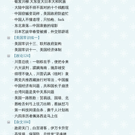
· 银发川柳.大东亚大日本大和民族
· 大陆中国不得不面对的十个残酷现
· 中国窃贼变花样，美国政府防盗忙
· 中国人不懂道理，只怕枪、fuck
· 东北衰落—中国衰败的缩影
· 日本艺妓华春莹被捕，外交部辟谣
【美国常识续一】
· 美国常识十三、联邦政府架构
· 美国常识十一、美国经济体制
【政论124】
· 川普总统：一朝权在手，便把令来
· 六大误判，蹂躏海南，抛弃雄安
· 得理不饶人，川普讥讽《纽时》衰
· 两党共推西藏旅行对等法，中国服
· 中国经济有问题，共和国长子崩溃
· 台湾问题是美中关系问题
· 美国一路凯歌：贸易战、国墙、北
· 唇枪舌剑弓上弦刀出鞘，蔡妹怼习
· 第一科技间谍自杀，撕千人计划画
· 六四亲历者佩洛西走马上任
【杂文104】
· 政府关门，白宫请客，伊万卡升官
· 高筑墙，保国防，总统发“灵魂拷