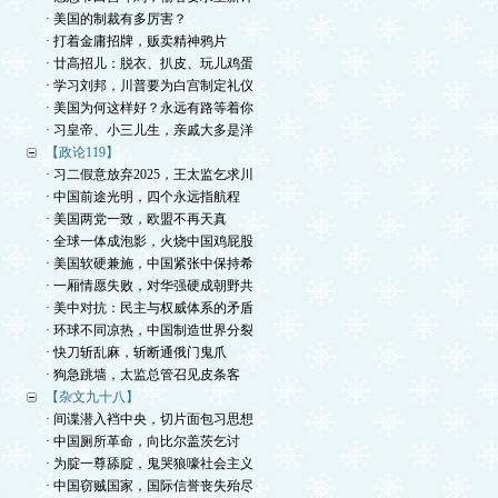
· 美国的制裁有多厉害？
· 打着金庸招牌，贩卖精神鸦片
· 廿高招儿：脱衣、扒皮、玩儿鸡蛋
· 学习刘邦，川普要为白宫制定礼仪
· 美国为何这样好？永远有路等着你
· 习皇帝、小三儿生，亲戚大多是洋
【政论119】
· 习二假意放弃2025，王太监乞求川
· 中国前途光明，四个永远指航程
· 美国两党一致，欧盟不再天真
· 全球一体成泡影，火烧中国鸡屁股
· 美国软硬兼施，中国紧张中保持希
· 一厢情愿失败，对华强硬成朝野共
· 美中对抗：民主与权威体系的矛盾
· 环球不同凉热，中国制造世界分裂
· 快刀斩乱麻，斩断通俄门鬼爪
· 狗急跳墙，太监总管召见皮条客
【杂文九十八】
· 间谍潜入裆中央，切片面包习思想
· 中国厕所革命，向比尔盖茨乞讨
· 为腚一尊舔腚，鬼哭狼嚎社会主义
· 中国窃贼国家，国际信誉丧失殆尽