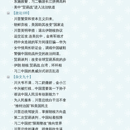
· 东施效颦，习二畅游长江拼搏高科
· 美中“贸易战”进入法治轨道
【政论109】
· 川普繁荣和资本主义归来。
· 朝鲜弃核，美国助其改变“国家走
· 川普英明举措：退出伊朗核协议
· 远交近攻.连美抗中，金将军雄才
· 裆中央造就的军方间谍巨骗—华为
· 女中情局长听证会，调戏中国破鞋
· 警惕中国统战外交的政治间谍。
· 贸易谈判：改变全球贸易系统的步
· 伊朗.朝核.贸易战.台湾，环环相
· 习二中国的奥威尔式胡言乱语
【杂文九十】
· 川大爷不满，习二奶撒娇，金小三
· 中兴被打残，中国需要装一下孙子
· 谁说中国人民没有创新能力？
· 为人民服务，川普总统白干活不拿
· “推特治国”和美国民主
· 川普总统驾驶员，掌握朝核方向盘
· 第二次贸易谈判，中国站着投降
· 习二中国把“限期整改”推向世界
· 川普总统的谦虚、骄傲和吹牛逼