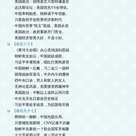
· 美国政治：国情咨文川普特邀嘉宾
· 达沃斯论坛：美国优先VS全球化。
· 中国养狗贻患，朝鲜成千年宿敌。
· 川普政府开创世界经济新时代
· 中国向世界“民主”宣战，美国从容
· 美国政治：政府重新开门营业。
· 美国经济形势大好，不是小好。
【杂文八十】
· 《黄河大合唱》从心灵鸡汤到恶搞
· 朝鲜美女如云，中国娼妓成群。
· 习近平学薄熙来，唱红打黑狗尿苔
· 中国朝鲜一丘貉，习二金三一毬样
· 国母姐妹双落马，中共内斗鸡遭殃
· 裆中央口诀，穷人和富人的女人
· 无神论是武器，党委接管西藏神学
· 美国政治：半数以上选民认同川普
· 中共光天化日篡改历史铁证
· 习近平查处宋祖英，为彭国母开路
【政论九十七】
· 两韩统一旗帜，中国光腚出局。
· 川普嘲笑假新闻，CNN记者不识趣
· 朝鲜半岛要统一？联合国军齐相聚
· 十六字评邓小平，改一字论文革。