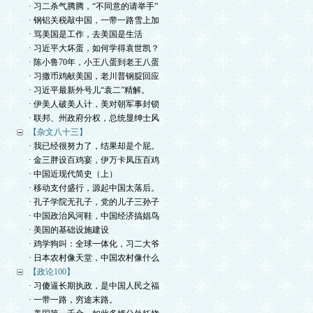
· 习二杀气腾腾，“不同意的请举手”
· 钢铝关税敲中国，一带一路雪上加
· 骂美国是工作，去美国是生活
· 习近平大坏蛋，如何学得袁世凯？
· 陈小鲁70年，小王八蛋到老王八蛋
· 习撒币鸡献美国，老川普钢腚回应
· 习近平最新外号儿“袁二”精解。
· 伊美人破美人计，美对朝军事封锁
· 联邦、州政府分权，总统显绅士风
【杂文八十三】
· 我已经很努力了，结果却是个屁。
· 金三胖设百鸡宴，伊万卡凤压百鸡
· 中国近现代简史（上）
· 移动支付盛行，源起中国太落后。
· 孔子学院无孔子，党的儿子三孙子
· 中国政治风河鞋，中国经济搞娼鸟
· 美国的基础设施建设
· 鸡学狗叫：全球一体化，习二大爷
· 日本农村像天堂，中国农村像什么
【政论100】
· 习傻逼长期执政，是中国人民之福
· 一带一路，穷途末路。