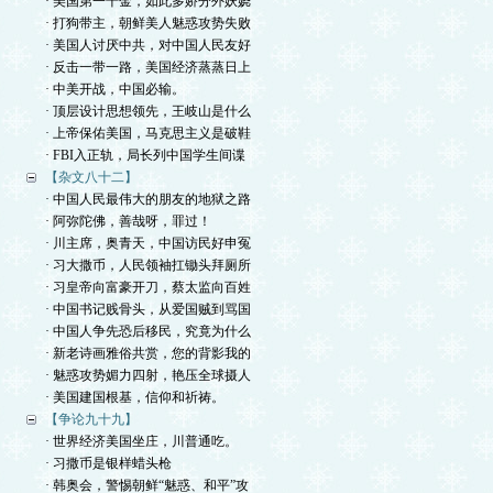
· 美国第一千金，如此多娇分外妖娆
· 打狗带主，朝鲜美人魅惑攻势失败
· 美国人讨厌中共，对中国人民友好
· 反击一带一路，美国经济蒸蒸日上
· 中美开战，中国必输。
· 顶层设计思想领先，王岐山是什么
· 上帝保佑美国，马克思主义是破鞋
· FBI入正轨，局长列中国学生间谍
【杂文八十二】
· 中国人民最伟大的朋友的地狱之路
· 阿弥陀佛，善哉呀，罪过！
· 川主席，奥青天，中国访民好申冤
· 习大撒币，人民领袖扛锄头拜厕所
· 习皇帝向富豪开刀，蔡太监向百姓
· 中国书记贱骨头，从爱国贼到骂国
· 中国人争先恐后移民，究竟为什么
· 新老诗画雅俗共赏，您的背影我的
· 魅惑攻势媚力四射，艳压全球摄人
· 美国建国根基，信仰和祈祷。
【争论九十九】
· 世界经济美国坐庄，川普通吃。
· 习撒币是银样蜡头枪
· 韩奥会，警惕朝鲜“魅惑、和平”攻