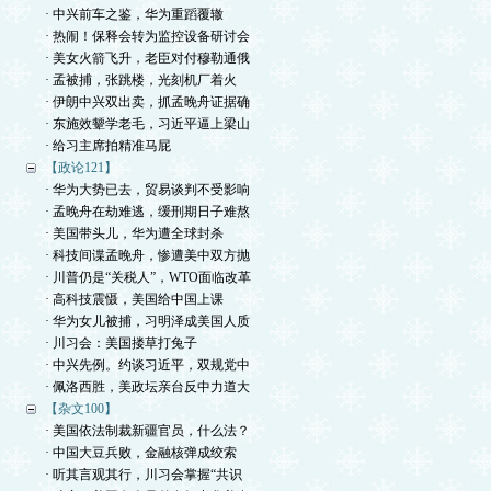
· 中兴前车之鉴，华为重蹈覆辙
· 热闹！保释会转为监控设备研讨会
· 美女火箭飞升，老臣对付穆勒通俄
· 孟被捕，张跳楼，光刻机厂着火
· 伊朗中兴双出卖，抓孟晚舟证据确
· 东施效颦学老毛，习近平逼上梁山
· 给习主席拍精准马屁
【政论121】
· 华为大势已去，贸易谈判不受影响
· 孟晚舟在劫难逃，缓刑期日子难熬
· 美国带头儿，华为遭全球封杀
· 科技间谍孟晚舟，惨遭美中双方抛
· 川普仍是“关税人”，WTO面临改革
· 高科技震慑，美国给中国上课
· 华为女儿被捕，习明泽成美国人质
· 川习会：美国搂草打兔子
· 中兴先例。约谈习近平，双规党中
· 佩洛西胜，美政坛亲台反中力道大
【杂文100】
· 美国依法制裁新疆官员，什么法？
· 中国大豆兵败，金融核弹成绞索
· 听其言观其行，川习会掌握“共识