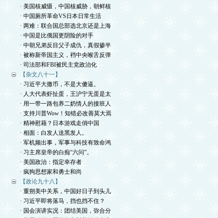
· 美国核威慑，中国核威胁，朝鲜核
· 中国厕所革命VS日本日常生活
· 两难：联合国总部选北京还是上海
· 中国是比俄国更阴险的对手
· 中朝兄弟反目父子成仇，真假掺半
· 被称新帝国主义，裆中央喉舌反弹
· 司法部和FBI被民主党政治化
【杂文八十一】
· 习近平大撒币，不是大傻逼。
· 人大代表虾扯蛋，王沪宁无蛋是太
· 用一带一路包养二奶情人的接班人
· 支持川普Wow！知错必改善莫大焉
· 精神慰藉？日本游戏走俏中国
· 相面：白发人送黑发人。
· 军机频出事，军事与科技有致命鸿
· 习主席皇帝的白痴“六问”。
· 美国政治：指定幸存者
· 疯狗思想家和勇士和尚
【政论九十八】
· 重朔美中关系，中国好日子到头儿
· 习近平即将落马，挡也挡不住？
· 国会演讲实况：团结美国，弥合分