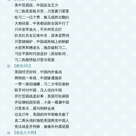
· 美中贸易战，中国反击乏力
· 习二盼星星盼月亮，川普磨刀霍霍
· 给习二一亿个赞，猴儿戏胜过翻白
· 大相径庭，中美都说联合国不行了
· 只许皇帝放火，不许州官点灯
· 扒光红衣女记者外衣，原来是野鸡
· 川普烧锅炉，中国成热锅上的蚂蚁
· 火箭男和糟老头，抛弃破鞋习二。
· 习近平新时代就是好（原创歌词，
· 习二热脸愣贴川普冷屁股
【政论101】
· 美国经济好转，中国内外备战
· 两韩统一有戏，中国惨遭抛弃
· 一带一路招魂幡，习二大爷狂敛财
· 联手对付中国，没人信任中国
· 开打贸易战是好事，美国可轻易取
· 开征钢铝国安税，小菜一碟涮中国
· 川普表示，愿与朝鲜会谈
· 过去25年，美国的对华策略失败了
· 袁二两头强奸激怒美国两党中国人
· 宪法就是开裆裤，修修补补露屁股
【杂文八十四】