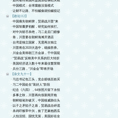
· 如何看待美国向盟国加征钢铝关税
· 中国模式：全球腐败没落模式
· 让财不让路、不怕贼偷就怕贼惦记
【政论112】
· 中国痛失朝鲜牌，贸易战川普“来
· 中国智囊梦初醒，研究如何挨打。
· 对中兴斩尽杀绝，习二走后门赔惨
· 靠，川普要在朝鲜海滩开酒店
· 台湾是独立国家，无需再次独立
· 川普将在2020大选中，稳操胜券。
· 川金会美韩朝三方会谈，干中国屁
· “贸易战”反映美中关系的巨大转折
· 美国经济进入数十年来最佳繁荣期
· 兵分三路，“川金会”即将开场
【杂文九十一】
· 习总书记包工头，党企赔钱百姓买
· 习二中国处在“装好人”阶段
· 纪念《六四》，64张照片留下永恒
· 多事之秋，川普再向假新闻开炮
· 朝鲜核讹诈破灭，中国核威胁出头
· 以子之矛陷子之盾，贸易战击碎谎
· 杀鸡吓猴宰中兴，捡了芝麻抱西瓜
· 人怕没招、国忧无策，美国好在全