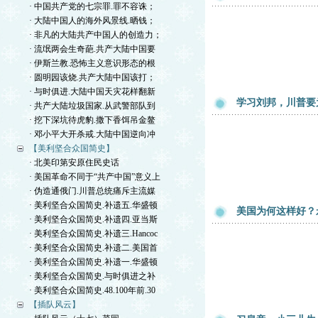
· 中国共产党的七宗罪.罪不容诛；
· 大陆中国人的海外风景线.晒钱；
· 非凡的大陆共产中国人的创造力；
· 流氓两会生奇葩.共产大陆中国要
· 伊斯兰教.恐怖主义意识形态的根
· 圆明园该烧.共产大陆中国该打；
· 与时俱进.大陆中国天灾花样翻新
学习刘邦，川普要
· 共产大陆垃圾国家.从武警部队到
· 挖下深坑待虎豹.撒下香饵吊金鳌
· 邓小平大开杀戒.大陆中国逆向冲
【美利坚合众国简史】
· 北美印第安原住民史话
· 美国革命不同于“共产中国”意义上
· 伪造通俄门.川普总统痛斥主流媒
· 美利坚合众国简史.补遗五.华盛顿
美国为何这样好？
· 美利坚合众国简史.补遗四.亚当斯
· 美利坚合众国简史.补遗三.Hancoc
· 美利坚合众国简史.补遗二.美国首
· 美利坚合众国简史.补遗一.华盛顿
· 美利坚合众国简史.与时俱进之补
· 美利坚合众国简史.48.100年前.30
【插队风云】