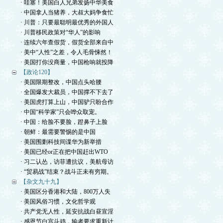
· 哇塞！美国白人兄弟发扬中华美食
· 中国拿人当猪养，大叔大妈争食忙
· 川普：只要最聪明最优秀的外国人
· 川普移民政策对“华人”的影响
· 连续六年查假货，假货全部来自中
· 美中“人性”之差，令人毛骨悚然！
· 美国打你没商量，中国枪响就投降
【政论120】
· 美国限期整改，中国点头哈腰
· 全国爆发大裁员，中国撑不下去了
· 美国虎打算上山，中国驴只盼合作
· 中国“科学家”只会哗众取宠。
· 中国：给脸不要脸，蹬鼻子上脸
· 朝鲜：最需要警惕的是中国
· 美国围剿科技间谍华为新举措
· 美国已经or正在把中国赶出WTO
· 习二认怂，访菲遭抗议，美航母访
· “贸易战”结束？战斗正未有穷期。
【杂文九十九】
· 美国区分香港和大陆，800万人失
· 美国风俗习惯，文化哲学观
· 共产党无人性，延安抗战白昼宣淫
· 感恩节白宫斗鸡，输者要求重新计