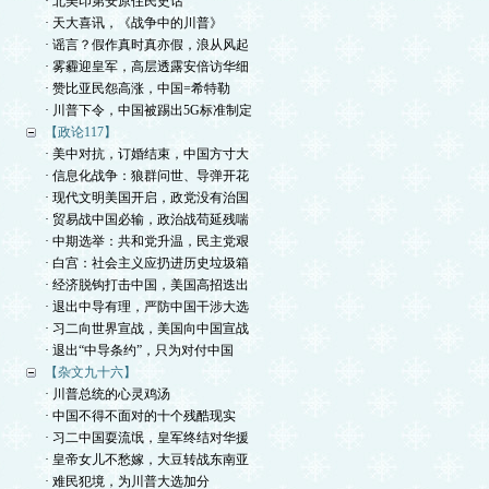
· 北美印第安原住民史话
· 天大喜讯，《战争中的川普》
· 谣言？假作真时真亦假，浪从风起
· 雾霾迎皇军，高层透露安倍访华细
· 赞比亚民怨高涨，中国=希特勒
· 川普下令，中国被踢出5G标准制定
【政论117】
· 美中对抗，订婚结束，中国方寸大
· 信息化战争：狼群问世、导弹开花
· 现代文明美国开启，政党没有治国
· 贸易战中国必输，政治战苟延残喘
· 中期选举：共和党升温，民主党艰
· 白宫：社会主义应扔进历史垃圾箱
· 经济脱钩打击中国，美国高招迭出
· 退出中导有理，严防中国干涉大选
· 习二向世界宣战，美国向中国宣战
· 退出“中导条约”，只为对付中国
【杂文九十六】
· 川普总统的心灵鸡汤
· 中国不得不面对的十个残酷现实
· 习二中国耍流氓，皇军终结对华援
· 皇帝女儿不愁嫁，大豆转战东南亚
· 难民犯境，为川普大选加分