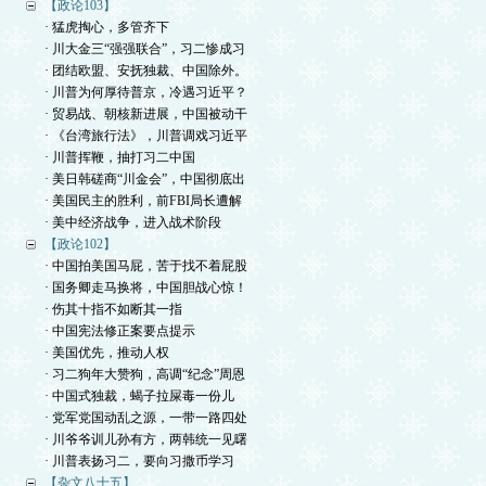
【政论103】
· 猛虎掏心，多管齐下
· 川大金三“强强联合”，习二惨成习
· 团结欧盟、安抚独裁、中国除外。
· 川普为何厚待普京，冷遇习近平？
· 贸易战、朝核新进展，中国被动干
· 《台湾旅行法》，川普调戏习近平
· 川普挥鞭，抽打习二中国
· 美日韩磋商“川金会”，中国彻底出
· 美国民主的胜利，前FBI局长遭解
· 美中经济战争，进入战术阶段
【政论102】
· 中国拍美国马屁，苦于找不着屁股
· 国务卿走马换将，中国胆战心惊！
· 伤其十指不如断其一指
· 中国宪法修正案要点提示
· 美国优先，推动人权
· 习二狗年大赞狗，高调“纪念”周恩
· 中国式独裁，蝎子拉屎毒一份儿
· 党军党国动乱之源，一带一路四处
· 川爷爷训儿孙有方，两韩统一见曙
· 川普表扬习二，要向习撒币学习
【杂文八十五】