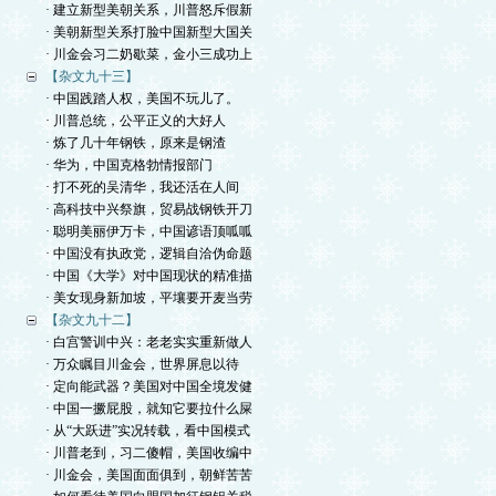
· 建立新型美朝关系，川普怒斥假新
· 美朝新型关系打脸中国新型大国关
· 川金会习二奶歇菜，金小三成功上
【杂文九十三】
· 中国践踏人权，美国不玩儿了。
· 川普总统，公平正义的大好人
· 炼了几十年钢铁，原来是钢渣
· 华为，中国克格勃情报部门
· 打不死的吴清华，我还活在人间
· 高科技中兴祭旗，贸易战钢铁开刀
· 聪明美丽伊万卡，中国谚语顶呱呱
· 中国没有执政党，逻辑自洽伪命题
· 中国《大学》对中国现状的精准描
· 美女现身新加坡，平壤要开麦当劳
【杂文九十二】
· 白宫警训中兴：老老实实重新做人
· 万众瞩目川金会，世界屏息以待
· 定向能武器？美国对中国全境发健
· 中国一撅屁股，就知它要拉什么屎
· 从“大跃进”实况转载，看中国模式
· 川普老到，习二傻帽，美国收编中
· 川金会，美国面面俱到，朝鲜苦苦