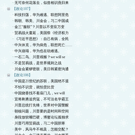
· 无可奈何花落去，似曾相识燕归来
【政论107】
· 科技扫荡，华为难逃、联想阿里危
· 韩朝、韩美、川金会，习二中国成
· 金三“服软”？川普以不变应万变
· 贸易战火蔓延，美国祭《经济权力
· 《习近平思想》：自己有病，全民
· 中兴休克，华为病危，联想死亡……
· 中兴崩塌，华为也在劫难逃。
· 一石二鸟、川普戏猴？we will se
· 不是贸易战，是世界规则之战
· 川金会紧锣密鼓，美日韩紧密沟通
【政论106】
· 中国是21世纪的苏联，美国绝不退
· 不怕不识货，就怕货比货
· 中国烧香找不着庙门儿，we will
· 宜将剩勇追穷寇，不可沽名学霸王
· 川普总统打先锋，世界对中国警醒
· 朝核问题，川普要的是时间和空间
· 身段放软嘴巴硬，博鳌论坛孤独求
· 川普巧用贸易战，习二中国胆寒
· 美中，风马牛不相及，怎能交配？