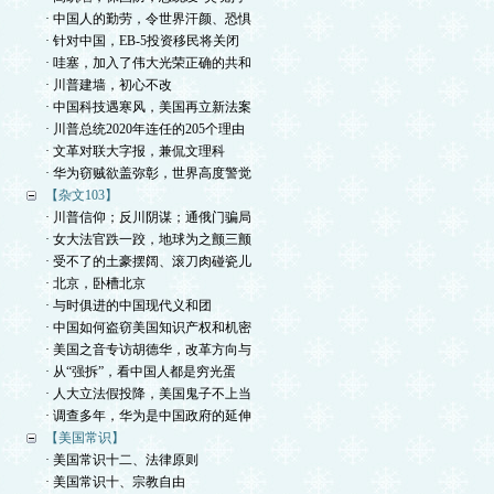
· 中国人的勤劳，令世界汗颜、恐惧
· 针对中国，EB-5投资移民将关闭
· 哇塞，加入了伟大光荣正确的共和
· 川普建墙，初心不改
· 中国科技遇寒风，美国再立新法案
· 川普总统2020年连任的205个理由
· 文革对联大字报，兼侃文理科
· 华为窃贼欲盖弥彰，世界高度警觉
【杂文103】
· 川普信仰；反川阴谋；通俄门骗局
· 女大法官跌一跤，地球为之颤三颤
· 受不了的土豪摆阔、滚刀肉碰瓷儿
· 北京，卧槽北京
· 与时俱进的中国现代义和团
· 中国如何盗窃美国知识产权和机密
· 美国之音专访胡德华，改革方向与
· 从“强拆”，看中国人都是穷光蛋
· 人大立法假投降，美国鬼子不上当
· 调查多年，华为是中国政府的延伸
【美国常识】
· 美国常识十二、法律原则
· 美国常识十、宗教自由