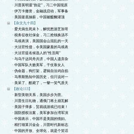
· 川普英明退“协定”，习二中国现原
· 伊万卡撤资，金融战启动，军事备
· 美国釜底抽薪，中国被醍醐灌顶
【杂文九十四】
· 爱犬病生死未卜，解忧愁游芝加哥
· 税务征收社保金，习二抢钱换汤不
· 马戏表演，美国国会山混乱的一天
· 大法官性侵，令美国蒙羞的马戏表
· 大法官提名候选人的“性丑闻”
· 与乌干达同舟共济，中国人遗弃杂
· 中国军队大败美军，干仗靠女人
· 伪命题，狗打架，逻辑自洽鸡自掐
· 马蒂斯熟知中国历史，但只说对一
· 美呆了、酷毙了，一颦一笑气质天
【政论113】
· 新型美朝关系，美国步步为营。
· 川普生日礼物，通俄门将土崩瓦解
· 美国子弹多，贸易战游戏已结束！
· 国防授权法案，美军参加台湾军演
· 中国表示，中国不是美国的情妇。
· 精打细算川金会，川普时代新标志
· 中国的开放、全球化，就是个笑话