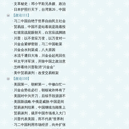
· 文革秘史：邓小平欺兄杀嫂、政治
· 日本护照行天下，台湾第26，中国
【政论111】
· 习二中国自绝于世界自由民主社会
· 贸易战，中国不是站着就是跪着投
· 红墙宣战屁眼朝天，白宫应战脚踏
· 川普：以不变应万变，以万变对一
· 川金会紧锣密鼓，习二中国歇菜
· 川金会水到渠成，八大原因
· 水流千遭归大海，川金会起死回生
· 环太平洋军演，开除中国之政治意
· 怎样看待川普取消“川金会”
· 美中贸易谈判：改变交易框架
【政论110】
· 美国第一、朝鲜第一，中修白忙一
· 川金会势在必行，朝核讹诈终有了
· 美国对中兴开刀，后续手段源源不
· 美国新战略.中俄是威胁.中国是间
· 贸易谈判结果，中国继续当顾客上
· 贸易谈判，撬开中国市场准入大门
· 川普代表美国，而不代表“世界利
· 习二中国利用市场经济，向外扩张