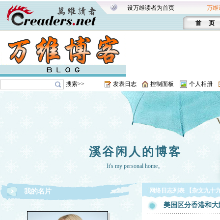
设万维读者为首页
万维
首 页
搜索>>
发表日志
控制面板
个人相册
溪谷闲人的博客
It's my personal home。
网络日志列表 【杂文九十
我的名片
美国区分香港和大陆