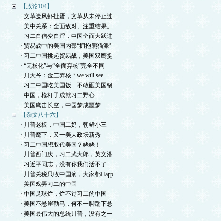
【政论104】
· 文革遗风虾扯蛋，文革从未停止过
· 美中关系：全面敌对、注重结果。
· 习二自信变自淫，中国全面大跃进
· 贸易战中的美国内部“拥抱熊猫派”
· 习二中国挑起贸易战，美国双鹰捉
· “无核化”与“全面弃核”完全不同
· 川大爷：金三弃核？we will see
· 习二中国吃美国饭，不敢砸美国锅
· 中国，枪杆子成就习二野心
· 美国鹰击长空，中国梦成噩梦
【杂文八十六】
· 川普老板，中国二奶，朝鲜小三
· 川普麾下，又一美人政坛新秀
· 习二中国想取代美国？姥姥！
· 川普西门庆，习二武大郎，英文潘
· 习近平同志，没有你我们活不了
· 川普关税只收中国滴，大家都Happ
· 美国戏弄习二的中国
· 中国足球烂，烂不过习二的中国
· 美国不悬崖勒马，何不一脚踹下悬
· 美国最伟大的总统川普，没有之一