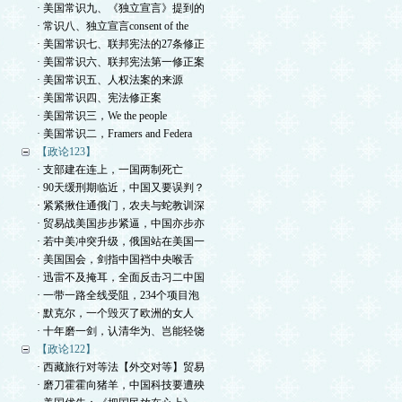
· 美国常识九、《独立宣言》提到的
· 常识八、独立宣言consent of the
· 美国常识七、联邦宪法的27条修正
· 美国常识六、联邦宪法第一修正案
· 美国常识五、人权法案的来源
· 美国常识四、宪法修正案
· 美国常识三，We the people
· 美国常识二，Framers and Federa
【政论123】
· 支部建在连上，一国两制死亡
· 90天缓刑期临近，中国又要误判？
· 紧紧揪住通俄门，农夫与蛇教训深
· 贸易战美国步步紧逼，中国亦步亦
· 若中美冲突升级，俄国站在美国一
· 美国国会，剑指中国裆中央喉舌
· 迅雷不及掩耳，全面反击习二中国
· 一带一路全线受阻，234个项目泡
· 默克尔，一个毁灭了欧洲的女人
· 十年磨一剑，认清华为、岂能轻饶
【政论122】
· 西藏旅行对等法【外交对等】贸易
· 磨刀霍霍向猪羊，中国科技要遭殃