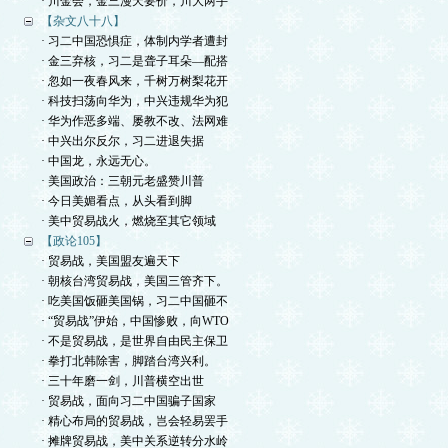
· 川金会，金三漫天要价，川大两手
【杂文八十八】
· 习二中国恐惧症，体制内学者遭封
· 金三弃核，习二是聋子耳朵—配搭
· 忽如一夜春风来，千树万树梨花开
· 科技扫荡向华为，中兴违规华为犯
· 华为作恶多端、屡教不改、法网难
· 中兴出尔反尔，习二进退失据
· 中国龙，永远无心。
· 美国政治：三朝元老盛赞川普
· 今日美媚看点，从头看到脚
· 美中贸易战火，燃烧至其它领域
【政论105】
· 贸易战，美国盟友遍天下
· 朝核台湾贸易战，美国三管齐下。
· 吃美国饭砸美国锅，习二中国砸不
· “贸易战”伊始，中国惨败，向WTO
· 不是贸易战，是世界自由民主保卫
· 拳打北韩除害，脚踏台湾兴利。
· 三十年磨一剑，川普横空出世
· 贸易战，面向习二中国骗子国家
· 精心布局的贸易战，岂会轻易罢手
· 摊牌贸易战，美中关系逆转分水岭