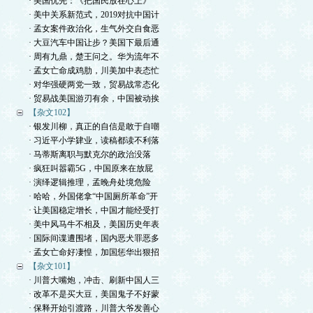
· 美国优先：《把国民放在心上》
· 美中关系新范式，2019对抗中国计
· 孟女案件政治化，生气外交自食恶
· 大豆汽车中国让步？美国下最后通
· 周有九鼎，楚王问之。华为流年不
· 孟女亡命成鸡肋，川美加中表态忙
· 对华强硬两党一致，贸易战常态化
· 贸易战美国游刃有余，中国被动挨
【杂文102】
· 银发川柳，真正的自信是敢于自嘲
· 习近平小学肄业，读稿都读不利落
· 马蒂斯离职与默克尔的政治没落
· 疯狂叫嚣霸5G，中国原来在放屁
· 演绎逻辑推理，孟晚舟处境危险
· 哈哈，外国佬拿“中国厕所革命”开
· 让美国稳定增长，中国才能经受打
· 美中风马牛不相及，美国历史年表
· 国际间谍遭围堵，国内恶犬罪恶多
· 孟女亡命好凄惶，加国惩华出狠招
【杂文101】
· 川普大嘴炮，冲击、刷新中国人三
· 改革不是买大豆，美国鬼子不好蒙
· 保释开始引渡路，川普大爷发善心