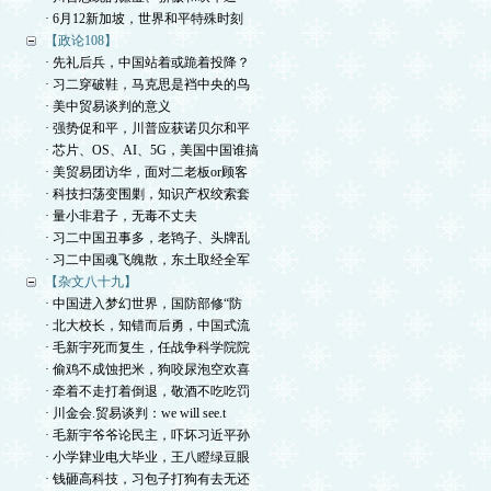
· 6月12新加坡，世界和平特殊时刻
【政论108】
· 先礼后兵，中国站着或跪着投降？
· 习二穿破鞋，马克思是裆中央的鸟
· 美中贸易谈判的意义
· 强势促和平，川普应获诺贝尔和平
· 芯片、OS、AI、5G，美国中国谁搞
· 美贸易团访华，面对二老板or顾客
· 科技扫荡变围剿，知识产权绞索套
· 量小非君子，无毒不丈夫
· 习二中国丑事多，老鸨子、头牌乱
· 习二中国魂飞魄散，东土取经全军
【杂文八十九】
· 中国进入梦幻世界，国防部修“防
· 北大校长，知错而后勇，中国式流
· 毛新宇死而复生，任战争科学院院
· 偷鸡不成蚀把米，狗咬尿泡空欢喜
· 牵着不走打着倒退，敬酒不吃吃罚
· 川金会.贸易谈判：we will see.t
· 毛新宇爷爷论民主，吓坏习近平孙
· 小学肄业电大毕业，王八瞪绿豆眼
· 钱砸高科技，习包子打狗有去无还