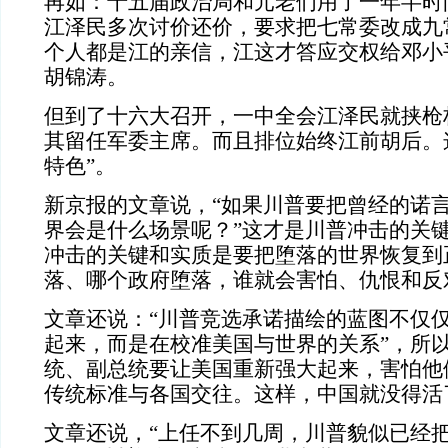
再如：十五届政治局和元老们用了一年半时
江泽民多次讨价还价，要求把七常委改成九
个人都是江的亲信，江这才答应交权给邓小
胡锦涛。
但到了十六大召开，一中全会江泽民就挟枪
其留任军委主席。而且排位始终江前胡后。
特色”。
新京报的文章说，“如果川普要把曾经的诺
界会是什么场景呢？”这才是川普冲击的关
冲击的关键和实质是要把堕落的世界恢复到
落、哪个政府堕落，谁就会害怕、仇恨和反
文章还说：“川普竞选承诺描绘的蓝图不仅
起来，而是在校准美国与世界的关系”，所
统、副总统要让美国重新强大起来，害怕他
传统标准与各国交往。这样，中国就没得活
文章还说，“上任不到几周，川普貌似已经