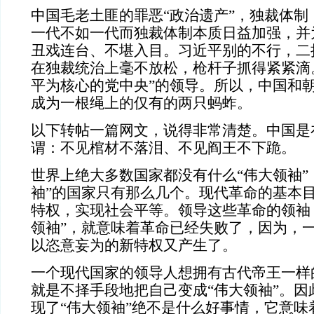
中国毛老土匪的罪恶“政治遗产”，独裁体制
一代不如一代而独裁体制本质日益加强，并
丑戏连台、不堪入目。习近平别的不行，二
在独裁统治上毫不放松，枪杆子抓得紧紧滴
平为核心的党中央”的领导。所以，中国和
成为一根绳上的仅有的两只蚂蚱。
以下转帖一篇网文，说得非常清楚。中国是
谓：不见棺材不落泪、不见阎王不下跪。
世界上绝大多数国家都没有什么“伟大领袖”
袖”的国家只有那么几个。现代革命的基本
特权，实现社会平等。领导这些革命的领袖
领袖”，就意味着革命已经失败了，因为，
以恣意妄为的新特权又产生了。
一个现代国家的领导人想拥有古代帝王一样
就是不择手段地把自己变成“伟大领袖”。因
现了“伟大领袖”绝不是什么好事情，它意味