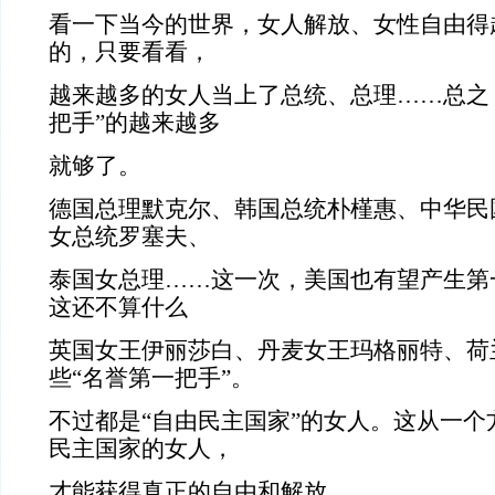
看一下当今的世界，女人解放、女性自由得
的，只要看看，
越来越多的女人当上了总统、总理……总之
把手”的越来越多
就够了。
德国总理默克尔、韩国总统朴槿惠、中华民
女总统罗塞夫、
泰国女总理……这一次，美国也有望产生第
这还不算什么
英国女王伊丽莎白、丹麦女王玛格丽特、荷
些“名誉第一把手”。
不过都是“自由民主国家”的女人。这从一个
民主国家的女人，
才能获得真正的自由和解放。