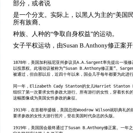
部分，或者说
是一个分支。实际上，以黑人为主的“美国民
所有族裔、
种族、人种的“争取自身权益”的运动。
女子平权运动，由Susan B.Anthony修正案
1878年，美国加利福尼亚州参议员A.A.Sargent率先提出一项
以投票权。此项动议被称为“Susan B.Anthony修正案”。Sarg
被通过，但自那以后，近四十年以来，国会几乎每年都要为此进
同一年，Elizabeth Cady Stanton的女儿Harriet Stanto
组织了第一次要求女性参政大游行。所有游行的女性，穿着长长
这幅图像成为美国女性参政的象征。
1913年，在首都华盛顿，美国总统Woodrow Wilson就职典礼
要求参政的女性大游行照片，登在美国时代杂志的头版。
1919年，美国国会最终通过了Susan B.Anthony修正案。一