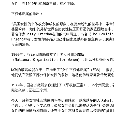
女性，在1940年到1960年间，有所下降。
平权修正案的推出：
“美国女性的个体改变和成长的形象，在复杂纷乱的世界中，常常
甚至粉碎……她们的外部世界会把女性挤压回舒适的家庭围墙当中。”
著名作家Betty Friedan在他的书中写道，书名《The Feminine
Friend辩称，女性却要确认自己排除家庭以外的独立身份，脱离
母亲的角色。
1966年，Friend协助成立了世界女性组织NOW
（National Organization for Women），用以推动强
NOW的最高成就在于，它推出了“女性平权修正案”（ERA）。很多
他们认它取消了部分保护女性的条款，这将使传统家庭及传统观
1972年，国会以微弱多数通过了《平权修正案》，35个州同意，
宪法条款，还差三个州。
今天，改善女性社会地位的斗争仍在继续，越来越多的人认识到
半边天。但是，不要忽略，虽然女性长期以来被认为是“社会道德
女性的彻底解放和自由，还在于女性本身要放弃自己传统的“贤妻