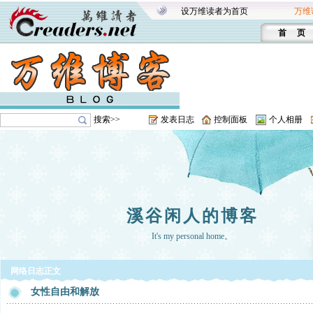
设万维读者为首页
万维
首 页
搜索>>
发表日志
控制面板
个人相册
溪谷闲人的博客
It's my personal home。
网络日志正文
女性自由和解放