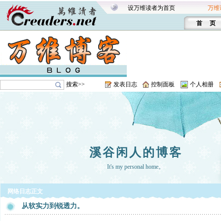
设万维读者为首页
万维
首 页
搜索>>
发表日志
控制面板
个人相册
溪谷闲人的博客
It's my personal home。
网络日志正文
从软实力到锐透力。