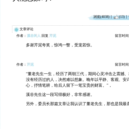
浏览(4038)
(13)
文章评论
作者：
溪谷闲人
回复
芹泥
留言时间：20
多谢芹泥夸奖，惊鸿一瞥，受宠若惊。
作者：
芹泥
留言时间：20
“董老先生一生，经历了两朝三代，期间心灵冲击之震撼、
没有经历过的人，决然难以想象。晚年以平静、客观、安
心，抒情笔耕，给后人留下一笔宝贵的财富。”，
溪谷先生这一段写得极好，非常感谢。
另外，委员长那篇文章让我认识了董老先生，那也是我最