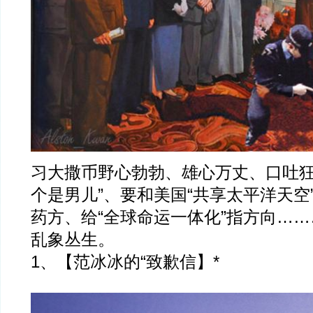
习大撒币野心勃勃、雄心万丈、口吐狂
个是男儿”、要和美国“共享太平洋天空
药方、给“全球命运一体化”指方向…
乱象丛生。
1、【范冰冰的“致歉信】*