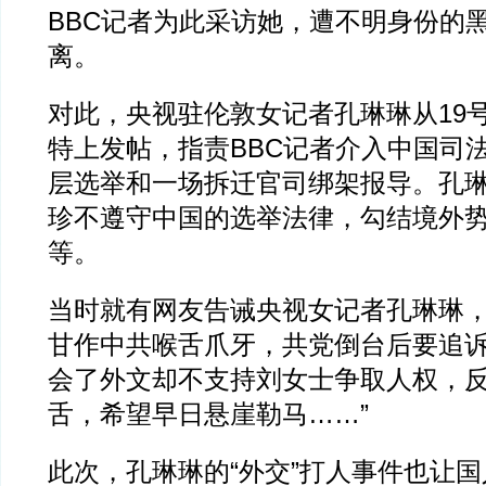
BBC记者为此采访她，遭不明身份的
离。
对此，央视驻伦敦女记者孔琳琳从19号
特上发帖，指责BBC记者介入中国司
层选举和一场拆迁官司绑架报导。孔
珍不遵守中国的选举法律，勾结境外
等。
当时就有网友告诫央视女记者孔琳琳，
甘作中共喉舌爪牙，共党倒台后要追诉
会了外文却不支持刘女士争取人权，
舌，希望早日悬崖勒马……”
此次，孔琳琳的“外交”打人事件也让