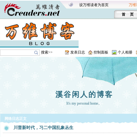
设万维读者为首页
万维
首 页
搜索>>
发表日志
控制面板
个人相册
溪谷闲人的博客
It's my personal home。
网络日志正文
川普新时代，习二中国乱象丛生