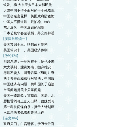
· 银发川柳.大东亚大日本大和民族
· 大陆中国不得不面对的十个残酷现
· 中国窃贼变花样，美国政府防盗忙
· 中国人不懂道理，只怕枪、fuck
· 东北衰落—中国衰败的缩影
· 日本艺妓华春莹被捕，外交部辟谣
【美国常识续一】
· 美国常识十三、联邦政府架构
· 美国常识十一、美国经济体制
【政论124】
· 川普总统：一朝权在手，便把令来
· 六大误判，蹂躏海南，抛弃雄安
· 得理不饶人，川普讥讽《纽时》衰
· 两党共推西藏旅行对等法，中国服
· 中国经济有问题，共和国长子崩溃
· 台湾问题是美中关系问题
· 美国一路凯歌：贸易战、国墙、北
· 唇枪舌剑弓上弦刀出鞘，蔡妹怼习
· 第一科技间谍自杀，撕千人计划画
· 六四亲历者佩洛西走马上任
【杂文104】
· 政府关门，白宫请客，伊万卡升官