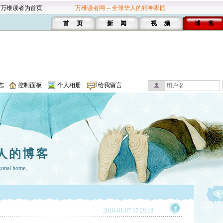
设万维读者为首页
万维读者网 -- 全球华人的精神家园
首 页
新 闻
视 频
博 客
志
控制面板
个人相册
给我留言
人的博客
rsonal home。
2018-01-07 17:29:18