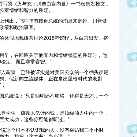
夫撰写的《火与怒：川普白宫内幕》一书密集发推文，
公室情绪和智力的质疑。
上刊出，书中指有接近总统的消息来源说，川普健
政策和政治事宜。
的休假地戴维营讨论2018年议程，从白宫出发、搭
稍早，在回应关于他智力和情绪状态的质疑时，他
神稳定、而且非常睿智。”
深入调查，已经被证实是对美国公众的一个彻头彻尾
狗、假新闻主流媒体，正在拿出里根时代的老剧
”，
国总统说：“只是聪明还不够格，还得是天才…一个
优秀学生，赚数以亿计的钱，是顶级商人中的一个，
巨大成功，这些你可能都听过。”
听说这个根本不认识我的人，没有采访我三个小时
像力…我把（这本书）当小说。”