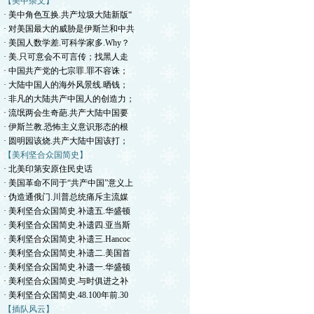
【美中杂文】
· 美中角色互换.共产垃圾大陆新版“
· 对美国最大的威胁是伊斯兰和中共
· 美国人数学差.可科学家多.Why？
· 美.只可意会不可言传；找黑人走
· 中国共产党的七宗罪.罪不容诛；
· 大陆中国人的海外风景线.晒钱；
· 非凡的大陆共产中国人的创造力；
· 流氓两会生奇葩.共产大陆中国要
· 伊斯兰教.恐怖主义意识形态的根
· 圆明园该烧.共产大陆中国该打；
【美利坚合众国简史】
· 北美印第安原住民史话
· 美国革命不同于“共产中国”意义上
· 伪造通俄门.川普总统痛斥主流媒
· 美利坚合众国简史.补遗五.华盛顿
· 美利坚合众国简史.补遗四.亚当斯
· 美利坚合众国简史.补遗三.Hancoc
· 美利坚合众国简史.补遗二.美国首
· 美利坚合众国简史.补遗一.华盛顿
· 美利坚合众国简史.与时俱进之补
· 美利坚合众国简史.48.100年前.30
【插队风云】