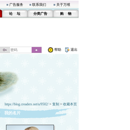
广告服务
联系我们
关于万维
论 坛
分类广告
购 物
帮助
退出
https://blog.creaders.net/u/9502/
>
复制
>
收藏本页
我的名片