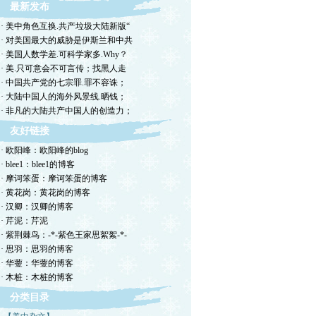
最新发布
· 美中角色互换.共产垃圾大陆新版“
· 对美国最大的威胁是伊斯兰和中共
· 美国人数学差.可科学家多.Why？
· 美.只可意会不可言传；找黑人走
· 中国共产党的七宗罪.罪不容诛；
· 大陆中国人的海外风景线.晒钱；
· 非凡的大陆共产中国人的创造力；
友好链接
· 欧阳峰：欧阳峰的blog
· blee1：blee1的博客
· 摩诃笨蛋：摩诃笨蛋的博客
· 黄花岗：黄花岗的博客
· 汉卿：汉卿的博客
· 芹泥：芹泥
· 紫荆棘鸟：-*-紫色王家思絮絮-*-
· 思羽：思羽的博客
· 华蓥：华蓥的博客
· 木桩：木桩的博客
分类目录