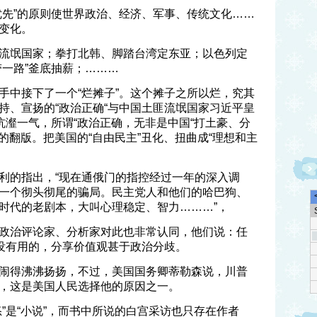
优先”的原则使世界政治、经济、军事、传统文化……
变化。
流氓国家；拳打北韩、脚踏台湾定东亚；以色列定
带一路”釜底抽薪；………
手中接下了一个“烂摊子”。这个摊子之所以烂，究其
持、宣扬的“政治正确“与中国土匪流氓国家习近平皇
沆瀣一气，所谓“政治正确，无非是中国“打土豪、分
”的翻版。把美国的“自由民主”丑化、扭曲成“理想和主
利的指出，“现在通俄门的指控经过一年的深入调
一个彻头彻尾的骗局。民主党人和他们的哈巴狗、
时代的老剧本，大叫心理稳定、智力………”，
政治评论家、分析家对此也非常认同，他们说：任
是没有用的，分享价值观甚于政治分歧。
闹得沸沸扬扬，不过，美国国务卿蒂勒森说，川普
，这是美国人民选择他的原因之一。
”是“小说”，而书中所说的白宫采访也只存在作者